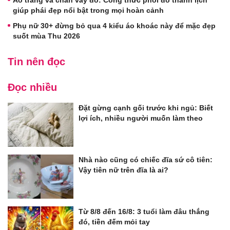
giúp phái đẹp nổi bật trong mọi hoàn cảnh
Phụ nữ 30+ đừng bỏ qua 4 kiểu áo khoác này để mặc đẹp
suốt mùa Thu 2026
Tin nên đọc
Đọc nhiều
Đặt gừng cạnh gối trước khi ngủ: Biết
lợi ích, nhiều người muốn làm theo
Nhà nào cũng có chiếc đĩa sứ cô tiên:
Vậy tiên nữ trên đĩa là ai?
Từ 8/8 đến 16/8: 3 tuổi làm đâu thắng
đó, tiền đếm mỏi tay