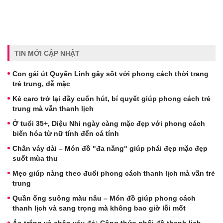
TIN MỚI CẬP NHẬT
Con gái út Quyền Linh gây sốt với phong cách thời trang
trẻ trung, dễ mặc
Kẻ caro trở lại đầy cuốn hút, bí quyết giúp phong cách trẻ
trung mà vẫn thanh lịch
Ở tuổi 35+, Diệu Nhi ngày càng mặc đẹp với phong cách
biến hóa từ nữ tính đến cá tính
Chân váy dài – Món đồ "đa năng" giúp phái đẹp mặc đẹp
suốt mùa thu
Mẹo giúp nàng theo đuổi phong cách thanh lịch mà vẫn trẻ
trung
Quần ống suông màu nâu – Món đồ giúp phong cách
thanh lịch và sang trọng mà không bao giờ lỗi mốt
Áo trắng và chân váy đỏ: Công thức phối đồ thanh lịch