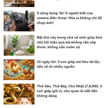
5 công dụng 'ẩn' ít người biết của
camera điện thoại: Hóa ra không chỉ để
chụp ảnh!
Đặt thứ này trong nhà vệ sinh giúp khử
mùi hôi hiệu quả mà không cần sáp
thơm, không cần nước xịt
10 ngày tới: 3 con giáp mở kho tài lộc,
tiền về từ nhiều nguồn
Thứ Sáu, Thứ Bảy, Chủ Nhật (7,8,9/8): 3
con giáp giữ ví, chủ quan là mất tiền
không đáng