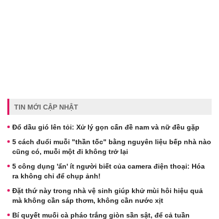
TIN MỚI CẬP NHẬT
Đổ dầu gió lên tỏi: Xử lý gọn cấn đề nam và nữ đều gặp
5 cách đuổi muỗi "thần tốc" bằng nguyên liệu bếp nhà nào
cũng có, muỗi một đi không trở lại
5 công dụng 'ẩn' ít người biết của camera điện thoại: Hóa
ra không chỉ để chụp ảnh!
Đặt thứ này trong nhà vệ sinh giúp khử mùi hôi hiệu quả
mà không cần sáp thơm, không cần nước xịt
Bí quyết muối cà pháo trắng giòn sần sật, để cả tuần