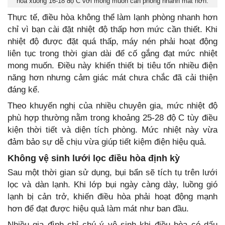
hòa xuống 16-18 độ C với mong muốn căn phòng nhanh mát hơn.
Thực tế, điều hòa không thể làm lạnh phòng nhanh hơn
chỉ vì bạn cài đặt nhiệt độ thấp hơn mức cần thiết. Khi
nhiệt độ được đặt quá thấp, máy nén phải hoạt động
liên tục trong thời gian dài để cố gắng đạt mức nhiệt
mong muốn. Điều này khiến thiết bị tiêu tốn nhiều điện
năng hơn nhưng cảm giác mát chưa chắc đã cải thiện
đáng kể.
Theo khuyến nghị của nhiều chuyên gia, mức nhiệt độ
phù hợp thường nằm trong khoảng 25-28 độ C tùy điều
kiện thời tiết và diện tích phòng. Mức nhiệt này vừa
đảm bảo sự dễ chịu vừa giúp tiết kiệm điện hiệu quả.
Không vệ sinh lưới lọc điều hòa định kỳ
Sau một thời gian sử dụng, bụi bẩn sẽ tích tụ trên lưới
lọc và dàn lạnh. Khi lớp bụi ngày càng dày, luồng gió
lạnh bị cản trở, khiến điều hòa phải hoạt động mạnh
hơn để đạt được hiệu quả làm mát như ban đầu.
Nhiều gia đình chỉ chú ý vệ sinh khi điều hòa có dấu