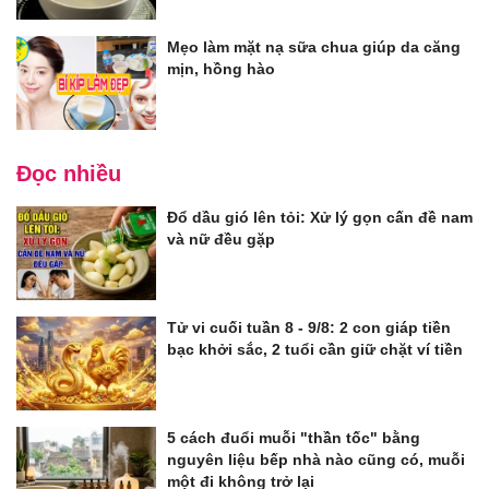
Mẹo làm mặt nạ sữa chua giúp da căng
mịn, hồng hào
Đọc nhiều
Đổ dầu gió lên tỏi: Xử lý gọn cấn đề nam
và nữ đều gặp
Tử vi cuối tuần 8 - 9/8: 2 con giáp tiền
bạc khởi sắc, 2 tuổi cần giữ chặt ví tiền
5 cách đuổi muỗi "thần tốc" bằng
nguyên liệu bếp nhà nào cũng có, muỗi
một đi không trở lại