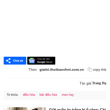
Theo:
giaitri.thoibaovhnt.com.vn
copy link
Tác giả:
Trang Hạ
điều hòa
bật điều hòa
mẹo hay
Từ khóa:
Giặt quần áo trắng bị ố vàng: Chỉ