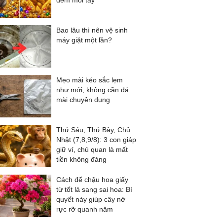
đếm mỏi tay
Bao lâu thì nên vệ sinh
máy giặt một lần?
Mẹo mài kéo sắc lẹm
như mới, không cần đá
mài chuyên dụng
Thứ Sáu, Thứ Bảy, Chủ
Nhật (7,8,9/8): 3 con giáp
giữ ví, chủ quan là mất
tiền không đáng
Cách để chậu hoa giấy
từ tốt lá sang sai hoa: Bí
quyết này giúp cây nở
rực rỡ quanh năm