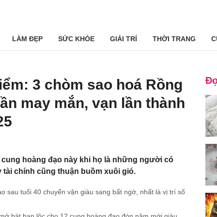
LÀM ĐẸP
SỨC KHỎE
GIẢI TRÍ
THỜI TRANG
C
Đọ
điểm: 3 chòm sao hoá Rồng
ần may mắn, vạn lần thành
25
 cung hoàng đạo này khi họ là những người có
y tài chính cũng thuận buồm xuôi gió.
au tuổi 40 chuyển vận giàu sang bất ngờ, nhất là vị trí số
 mở bát ban lộc cho 12 cung hoàng đạo đón năm mới giàu