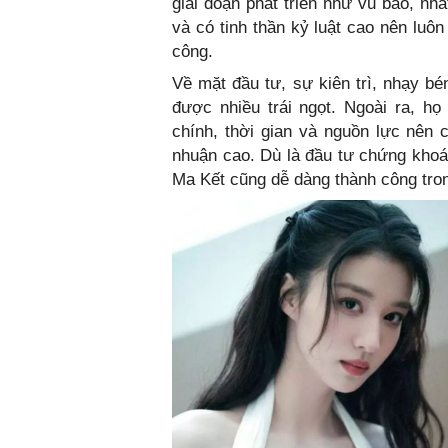
giai đoạn phát triển như vũ bão, nh
và có tinh thần kỷ luật cao nên luô
công.
Về mặt đầu tư, sự kiên trì, nhạy bé
được nhiều trái ngọt. Ngoài ra, h
chính, thời gian và nguồn lực nên c
nhuận cao. Dù là đầu tư chứng khoá
Ma Kết cũng dễ dàng thành công tro