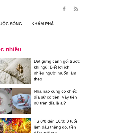
UỘC SỐNG
KHÁM PHÁ
c nhiều
Đặt gừng cạnh gối trước
khi ngủ: Biết lợi ích,
nhiều người muốn làm
theo
Nhà nào cũng có chiếc
đĩa sứ cô tiên: Vậy tiên
nữ trên đĩa là ai?
Từ 8/8 đến 16/8: 3 tuổi
làm đâu thắng đó, tiền