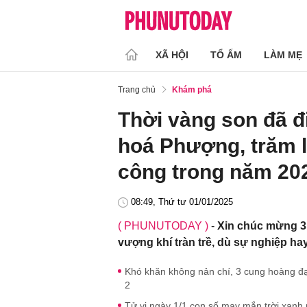
XÃ HỘI
TỔ ẤM
LÀM MẸ
Trang chủ
Khám phá
Thời vàng son đã 
hoá Phượng, trăm l
công trong năm 20
08:49, Thứ tư 01/01/2025
( PHUNUTODAY )
-
Xin chúc mừng 3
vượng khí tràn trề, dù sự nghiệp ha
Khó khăn không nản chí, 3 cung hoàng đạo s
2
Tử vi ngày 1/1 con số may mắn trời xanh