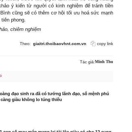
hảo ý kiến từ người có kinh nghiệm để tránh tiền
 Bình cũng sẽ có thêm cơ hội tối ưu hoá sức mạnh
 tiên phong.
khảo, chiêm nghiệm
Theo:
giaitri.thoibaovhnt.com.vn
copy link
Tác giả:
Minh Thu
o
̀ng đạo sinh ra đã có tướng lãnh đạo, số mệnh phú
̀ càng giàu không lo túng thiếu
/1 con số may mắn mang lại tài lộc giàu có cho 12 cung