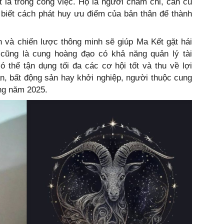
ất là trong công việc. Họ là người chăm chỉ, cần cù
n biết cách phát huy ưu điểm của bản thân để thành
n và chiến lược thông minh sẽ giúp Ma Kết gặt hái
ọ cũng là cung hoàng đạo có khả năng quản lý tài
ó thể tận dụng tối đa các cơ hội tốt và thu về lợi
n, bất động sản hay khởi nghiệp, người thuộc cung
ng năm 2025.