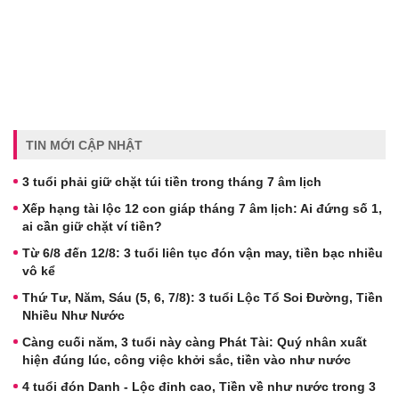
TIN MỚI CẬP NHẬT
3 tuổi phải giữ chặt túi tiền trong tháng 7 âm lịch
Xếp hạng tài lộc 12 con giáp tháng 7 âm lịch: Ai đứng số 1,
ai cần giữ chặt ví tiền?
Từ 6/8 đến 12/8: 3 tuổi liên tục đón vận may, tiền bạc nhiều
vô kể
Thứ Tư, Năm, Sáu (5, 6, 7/8): 3 tuổi Lộc Tổ Soi Đường, Tiền
Nhiều Như Nước
Càng cuối năm, 3 tuổi này càng Phát Tài: Quý nhân xuất
hiện đúng lúc, công việc khởi sắc, tiền vào như nước
4 tuổi đón Danh - Lộc đỉnh cao, Tiền về như nước trong 3