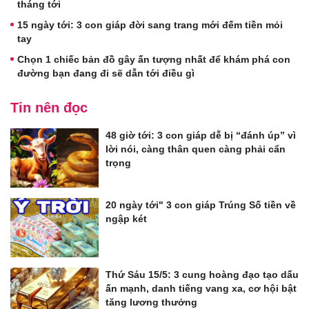
tháng tới
15 ngày tới: 3 con giáp đời sang trang mới đếm tiền mỏi
tay
Chọn 1 chiếc bản đồ gây ấn tượng nhất để khám phá con
đường bạn đang đi sẽ dẫn tới điều gì
Tin nên đọc
48 giờ tới: 3 con giáp dễ bị “đánh úp” vì
lời nói, càng thân quen càng phải cẩn
trọng
20 ngày tới" 3 con giáp Trúng Số tiền về
ngập két
Thứ Sáu 15/5: 3 cung hoàng đạo tạo dấu
ấn mạnh, danh tiếng vang xa, cơ hội bật
tăng lương thưởng