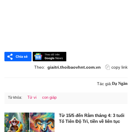
Theo:
giaitri.thoibaovhnt.com.vn
copy link
Tác giả:
Dạ Ngân
Tử vi
con giáp
Từ khóa:
Từ 15/5 đến Rằm tháng 4: 3 tuổi
Tổ Tiên Độ Trì, tiền về liên tục