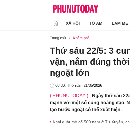
XÃ HỘI
TỔ ẤM
LÀM MẸ
Trang chủ
Khám phá
Thứ sáu 22/5: 3 cu
vận, nắm đúng thời
ngoặt lớn
08:30, Thứ năm 21/05/2026
( PHUNUTODAY )
-
Ngày thứ sáu 22/
mạnh với một số cung hoàng đạo. Nế
tạo bước ngoặt có thể xuất hiện.
Khai quật mộ cổ 500 năm ở Tứ Xuyên, chuy