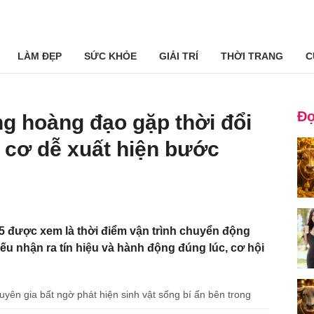
LÀM ĐẸP
SỨC KHỎE
GIẢI TRÍ
THỜI TRANG
C
Đọ
ng hoàng đạo gặp thời đổi
 cơ dễ xuất hiện bước
5 được xem là thời điểm vận trình chuyển động
u nhận ra tín hiệu và hành động đúng lúc, cơ hội
ên gia bất ngờ phát hiện sinh vật sống bí ẩn bên trong