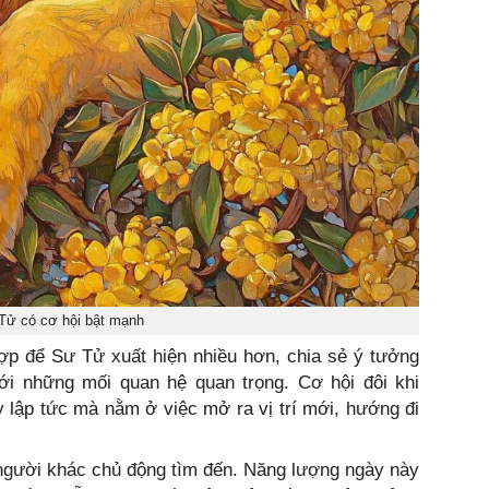
Tử có cơ hội bật mạnh
hợp để Sư Tử xuất hiện nhiều hơn, chia sẻ ý tưởng
ới những mối quan hệ quan trọng. Cơ hội đôi khi
 lập tức mà nằm ở việc mở ra vị trí mới, hướng đi
 người khác chủ động tìm đến. Năng lượng ngày này