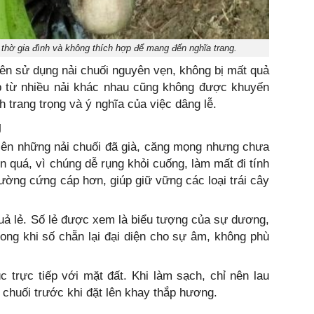
thờ gia đình và không thích hợp để mang đến nghĩa trang.
ên sử dụng nải chuối nguyên vẹn, không bị mất quả
ép từ nhiều nải khác nhau cũng không được khuyến
h trang trọng và ý nghĩa của việc dâng lễ.
g
iên những nải chuối đã già, căng mọng nhưng chưa
n quá, vì chúng dễ rụng khỏi cuống, làm mất đi tính
ường cứng cáp hơn, giúp giữ vững các loại trái cây
quả lẻ. Số lẻ được xem là biểu tượng của sự dương,
ong khi số chẵn lại đại diện cho sự âm, không phù
c trực tiếp với mặt đất. Khi làm sạch, chỉ nên lau
t chuối trước khi đặt lên khay thắp hương.