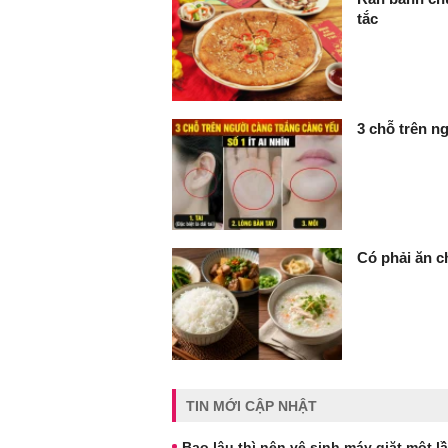
tắc
3 chỗ trên ng
Có phải ăn c
TIN MỚI CẬP NHẬT
Bao lâu thì nên vệ sinh máy giặt một l