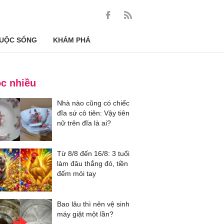
UỘC SỐNG
KHÁM PHÁ
c nhiều
Nhà nào cũng có chiếc
đĩa sứ cô tiên: Vậy tiên
nữ trên đĩa là ai?
Từ 8/8 đến 16/8: 3 tuổi
làm đâu thắng đó, tiền
đếm mỏi tay
Bao lâu thì nên vệ sinh
máy giặt một lần?