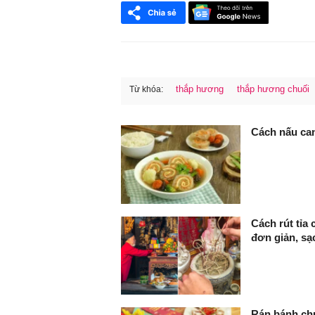
thắp hương
thắp hương chuối
Từ khóa:
FaceBook
Cách nấu ca
Cách rút tỉa
đơn giản, sạ
Rán bánh chư