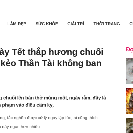
LÀM ĐẸP
SỨC KHỎE
GIẢI TRÍ
THỜI TRANG
C
Đọ
gày Tết thắp hương chuối
 kẻo Thần Tài không ban
 chuối lên bàn thờ mùng một, ngày rằm, đây là
h phạm vào điều cấm kỵ.
ng, tắc nghẽn được xử lý ngay lập tức, ai cũng thích
n này ngon hơn nhiều