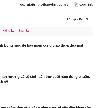
Theo:
giaitri.thoibaovhnt.com.vn
copy link
Tác giả:
Bảo Ninh
kiêng kỵ
thần tài
nh bóng mọc để bày mâm cúng giao thừa đẹp mắt
 chân hương và vệ sinh bàn thờ cuối năm đúng chuẩn,
ch sẽ
ng thêm thứ này, bánh giòn rụm, ai nấy đều khen tấm