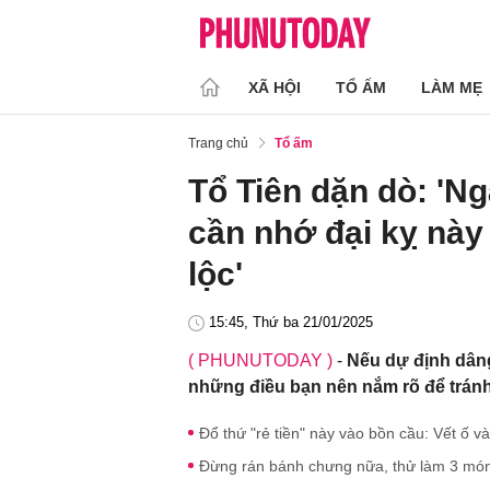
XÃ HỘI
TỔ ẤM
LÀM MẸ
Trang chủ
Tổ ấm
Tổ Tiên dặn dò: 'N
cần nhớ đại kỵ này
lộc'
15:45, Thứ ba 21/01/2025
( PHUNUTODAY )
-
Nếu dự định dâng
những điều bạn nên nắm rõ để trán
Đổ thứ "rẻ tiền" này vào bồn cầu: Vết ố và
Đừng rán bánh chưng nữa, thử làm 3 mó