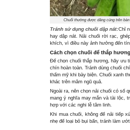
Chuối thường được dâng cúng trên bàn 
Tránh sử dụng chuối dập nát:
Chỉ n
hay dập nát. Nải chuối rời rạc, gh
khích, vì điều này ảnh hưởng đến tín
Cách chọn chuối để thắp hươn
Để chọn chuối thắp hương, hãy ưu t
chín hoàn toàn. Tránh dùng chuối chí
thẩm mỹ khi bày biện. Chuối xanh th
khác trên mâm ngũ quả.
Ngoài ra, nên chọn nải chuối có số 
mang ý nghĩa may mắn và tài lộc, tr
hợp với các nghi lễ tâm linh.
Khi mua chuối, không để nải tiếp xú
nhẹ để loại bỏ bụi bẩn, tránh làm ướ