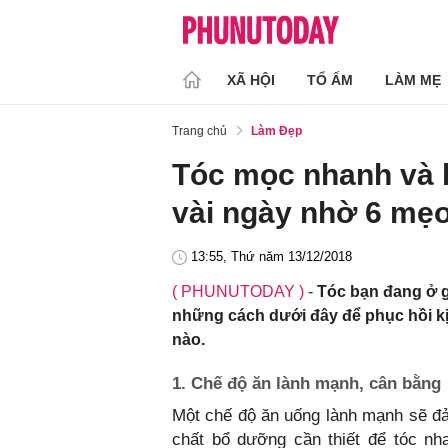
XÃ HỘI
TỔ ẤM
LÀM MẸ
Trang chủ
Làm Đẹp
Tóc mọc nhanh và
vài ngày nhờ 6 mẹo
13:55, Thứ năm 13/12/2018
( PHUNUTODAY )
-
Tóc bạn đang ở g
những cách dưới đây để phục hồi kị
nào.
1. Chế độ ăn lành mạnh, cân bằng
Một chế độ ăn uống lành mạnh sẽ đ
chất bổ dưỡng cần thiết để tóc nha