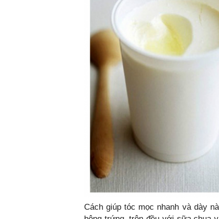
Cách giúp tóc mọc nhanh và dày nà
bông trứng, trộn đều với sữa chua v