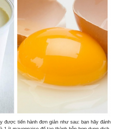
y được tiến hành đơn giản như sau: bạn hãy đánh
à 1 ít mayonnaise để tạo thành hỗn hợp dung dịch.