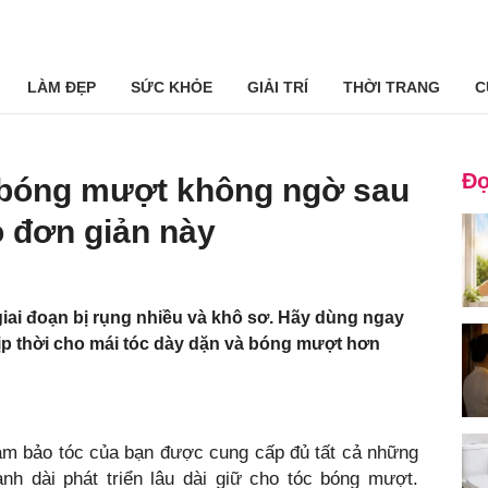
LÀM ĐẸP
SỨC KHỎE
GIẢI TRÍ
THỜI TRANG
C
Đọ
 bóng mượt không ngờ sau
 đơn giản này
iai đoạn bị rụng nhiều và khô sơ. Hãy dùng ngay
p thời cho mái tóc dày dặn và bóng mượt hơn
ảm bảo tóc của bạn được cung cấp đủ tất cả những
nh dài phát triển lâu dài giữ cho tóc bóng mượt.