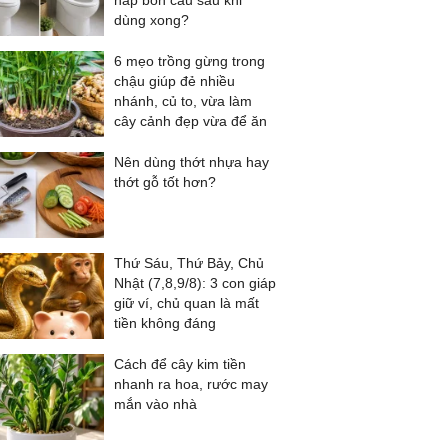
nắp bồn cầu sau khi
dùng xong?
6 mẹo trồng gừng trong
chậu giúp đẻ nhiều
nhánh, củ to, vừa làm
cây cảnh đẹp vừa để ăn
Nên dùng thớt nhựa hay
thớt gỗ tốt hơn?
Thứ Sáu, Thứ Bảy, Chủ
Nhật (7,8,9/8): 3 con giáp
giữ ví, chủ quan là mất
tiền không đáng
Cách để cây kim tiền
nhanh ra hoa, rước may
mắn vào nhà