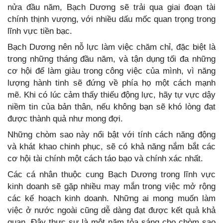
nửa đầu năm, Bạch Dương sẽ trải qua giai đoạn tài
chính thịnh vượng, với nhiều dấu mốc quan trọng trong
lĩnh vực tiền bạc.
Bạch Dương nên nỗ lực làm việc chăm chỉ, đặc biệt là
trong những tháng đầu năm, và tận dụng tối đa những
cơ hội để làm giàu trong công việc của mình, vì năng
lượng hành tinh sẽ đứng về phía họ một cách mạnh
mẽ. Khi có lúc cảm thấy thiếu động lực, hãy tự vực dậy
niềm tin của bản thân, nếu không bạn sẽ khó lòng đạt
được thành quả như mong đợi.
Những chòm sao này nổi bật với tính cách năng động
và khát khao chinh phục, sẽ có khả năng nắm bắt các
cơ hội tài chính một cách táo bạo và chính xác nhất.
Các cá nhân thuộc cung Bạch Dương trong lĩnh vực
kinh doanh sẽ gặp nhiều may mắn trong việc mở rộng
các kế hoạch kinh doanh. Những ai mong muốn làm
việc ở nước ngoài cũng dễ dàng đạt được kết quả khả
quan. Đây thực sự là một năm tỏa sáng cho chòm sao