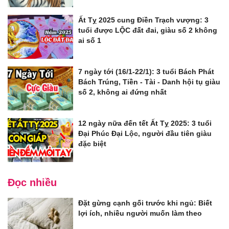
Ất Tỵ 2025 cung Điền Trạch vượng: 3
tuổi được LỘC đất đai, giàu số 2 không
ai số 1
7 ngày tới (16/1-22/1): 3 tuổi Bách Phát
Bách Trúng, Tiền - Tài - Danh hội tụ giàu
số 2, không ai đứng nhất
12 ngày nữa đến tết Ất Tỵ 2025: 3 tuổi
Đại Phúc Đại Lộc, người đầu tiên giàu
đặc biệt
Đọc nhiều
Đặt gừng cạnh gối trước khi ngủ: Biết
lợi ích, nhiều người muốn làm theo