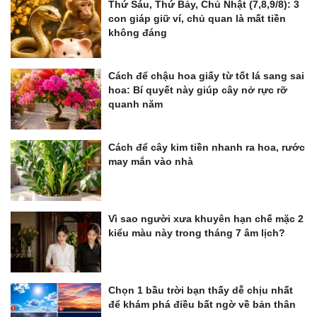
Thứ Sáu, Thứ Bảy, Chủ Nhật (7,8,9/8): 3
con giáp giữ ví, chủ quan là mất tiền
không đáng
Cách để chậu hoa giấy từ tốt lá sang sai
hoa: Bí quyết này giúp cây nở rực rỡ
quanh năm
Cách để cây kim tiền nhanh ra hoa, rước
may mắn vào nhà
Vì sao người xưa khuyên hạn chế mặc 2
kiểu màu này trong tháng 7 âm lịch?
Chọn 1 bầu trời bạn thấy dễ chịu nhất
để khám phá điều bất ngờ về bản thân