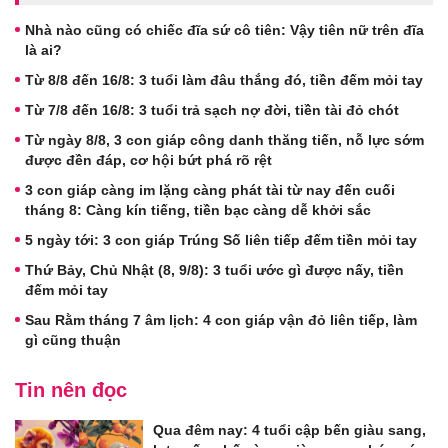
Nhà nào cũng có chiếc đĩa sứ cô tiên: Vậy tiên nữ trên đĩa
là ai?
Từ 8/8 đến 16/8: 3 tuổi làm đâu thắng đó, tiền đếm mỏi tay
Từ 7/8 đến 16/8: 3 tuổi trả sạch nợ đời, tiền tài đỏ chót
Từ ngày 8/8, 3 con giáp công danh thăng tiến, nỗ lực sớm
được đền đáp, cơ hội bứt phá rõ rệt
3 con giáp càng im lặng càng phát tài từ nay đến cuối
tháng 8: Càng kín tiếng, tiền bạc càng dễ khởi sắc
5 ngày tới: 3 con giáp Trúng Số liên tiếp đếm tiền mỏi tay
Thứ Bảy, Chủ Nhật (8, 9/8): 3 tuổi ước gì được nấy, tiền
đếm mỏi tay
Sau Rằm tháng 7 âm lịch: 4 con giáp vận đỏ liên tiếp, làm
gì cũng thuận
Tin nên đọc
Qua đêm nay: 4 tuổi cập bến giàu sang,