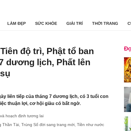
LÀM ĐẸP
SỨC KHỎE
GIẢI TRÍ
THỜI TRANG
C
Đọ
Tiên độ trì, Phật tổ ban
7 dương lịch, Phất lên
 sụ
y liên tiếp của tháng 7 dương lịch, có 3 tuổi con
c thuận lợi, cơ hội giàu có bất ngờ.
 và hoạch định tương lai
g Thần Tài, Trúng Số đời sang trang mới, Tiền như nước