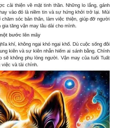
ợc cải thiện về mặt tinh thần. Những lo lắng, gánh
hay vào đó là niềm tin và sự hứng khởi trở lại. Mùi
ể chăm sóc bản thân, làm việc thiện, giúp đỡ người
 gia tăng vận may lâu dài cho mình.
 một bước lên mây
ghĩa khí, không ngại khó ngại khổ. Dù cuộc sống đôi
trung kiên và sự kiên nhẫn hiếm ai sánh bằng. Chính
ệp sẽ không phụ lòng người. Vận may của tuổi Tuất
việc và tài chính.