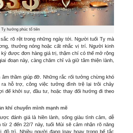
 Tỵ hưởng phúc tổ tiên
i sắc rõ rệt trong những ngày tới. Người tuổi Tỵ mà
ng, thưởng nóng hoặc cất nhắc vị trí. Người kinh
ký được đơn hàng giá trị, thậm chí có thể mở rộng
giai đoạn này, càng chăm chỉ và giữ tâm thiện lành,
n âm thầm giúp đỡ. Những rắc rối tưởng chừng khó
a hỗ trợ, công việc tưởng đình trệ lại trôi chảy
ợi để khởi sự, đầu tư, hoặc thay đổi hướng đi theo
 vận khí chuyển mình mạnh mẽ
ược đánh giá là hiền lành, sống giàu tình cảm, dễ
n từ 2 đến 22/7 này, tuổi Mùi sẽ cảm nhận rõ năng
ị độ trì. Nhiều người đang loay hoay trong bế tắc