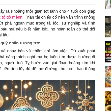
ây là khoảng thời gian tốt lành cho 4 tuổi con giáp
t tổ độ mệnh
, Thần tài chiếu cố nên vận trình không
t phá ngoạn mục trong tài lộc, sự nghiệp và tình
 báu mà nếu biết nắm bắt, họ hoàn toàn có thể đổi
i lâu.
, quý nhân tương trợ
 và nhạy bén và chăm chỉ làm việc. Dù xuất phát
khả năng thích nghi mà họ luôn tìm được hướng đi
h, người tuổi Tỵ bước vào giai đoạn hoàng kim khi
ổ tiên tích lũy đủ để mở đường cho con cháu thăng