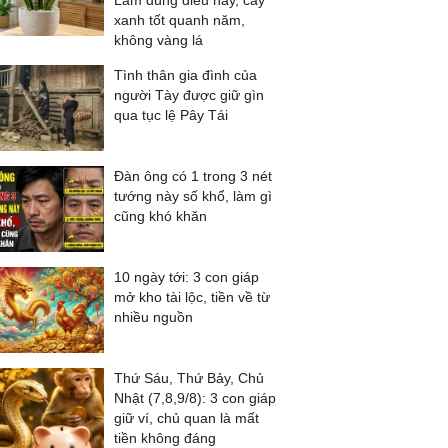
Làm đúng điều này, cây
xanh tốt quanh năm,
không vàng lá
Tình thân gia đình của
người Tày được giữ gìn
qua tục lệ Pây Tái
Đàn ông có 1 trong 3 nét
tướng này số khổ, làm gì
cũng khó khăn
10 ngày tới: 3 con giáp
mở kho tài lộc, tiền về từ
nhiều nguồn
Thứ Sáu, Thứ Bảy, Chủ
Nhật (7,8,9/8): 3 con giáp
giữ ví, chủ quan là mất
tiền không đáng