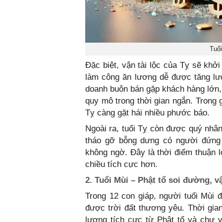
Tuổi
Đặc biệt, vận tài lộc của Tỵ sẽ khở
làm công ăn lương dễ được tăng lươ
doanh buôn bán gặp khách hàng lớn, 
quy mô trong thời gian ngắn. Trong 
Tỵ càng gặt hái nhiều phước báo.
Ngoài ra, tuổi Tỵ còn được quý nhâ
tháo gỡ bỗng dưng có người đứng r
không ngờ. Đây là thời điểm thuận l
chiều tích cực hơn.
2. Tuổi Mùi – Phật tổ soi đường,
Trong 12 con giáp, người tuổi Mùi đ
được trời đất thương yêu. Thời gia
lượng tích cực từ Phật tổ và chư v