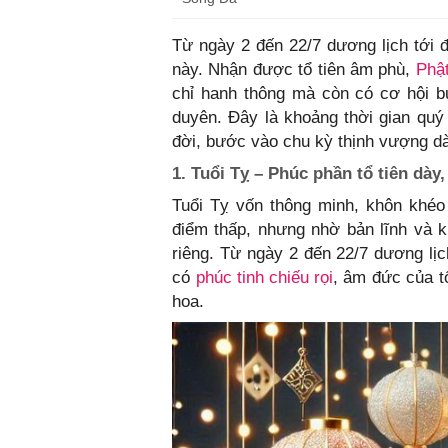
Từ ngày 2 đến 22/7 dương lịch tới đ
này. Nhận được tổ tiên âm phù,
Phậ
chỉ hanh thông mà còn có cơ hội bứ
duyên. Đây là khoảng thời gian quý
đời, bước vào chu kỳ thịnh vượng dà
1. Tuổi Tỵ – Phúc phần tổ tiên dày
Tuổi Tỵ vốn thông minh, khôn khéo
điểm thấp, nhưng nhờ bản lĩnh và 
riêng. Từ ngày 2 đến 22/7 dương lịc
có
phúc tinh chiếu rọi
, âm đức của t
hoa.