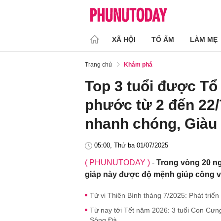
XÃ HỘI
TỔ ẤM
LÀM MẸ
Trang chủ
Khám phá
Top 3 tuổi được Tổ 
phước từ 2 đến 22/
nhanh chóng, Giàu
05:00, Thứ ba 01/07/2025
( PHUNUTODAY )
-
Trong vòng 20 ngà
giáp này được độ mệnh giúp công việ
Tử vi Thiên Bình tháng 7/2025: Phát triển
Từ nay tới Tết năm 2026: 3 tuổi Con Cưn
Sông Đà