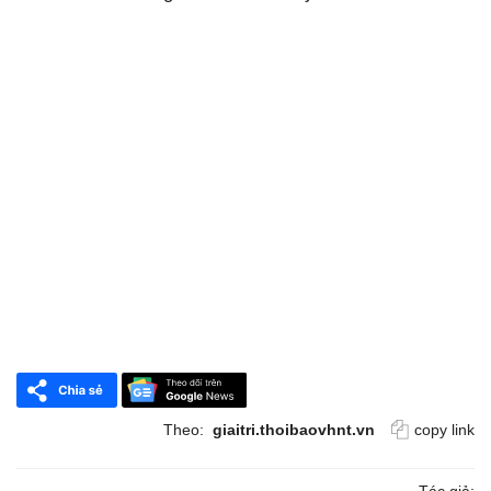
Theo:
giaitri.thoibaovhnt.vn
copy link
Tác giả: