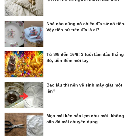
Nhà nào cũng có chiếc đĩa sứ cô tiên:
Vậy tiên nữ trên đĩa là ai?
Từ 8/8 đến 16/8: 3 tuổi làm đâu thắng
đó, tiền đếm mỏi tay
Bao lâu thì nên vệ sinh máy giặt một
lần?
Mẹo mài kéo sắc lẹm như mới, không
cần đá mài chuyên dụng