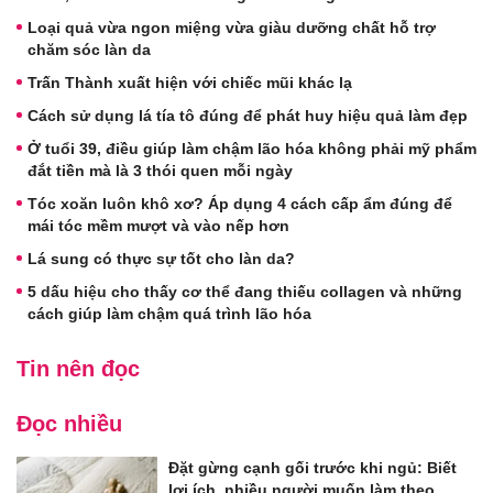
Loại quả vừa ngon miệng vừa giàu dưỡng chất hỗ trợ
chăm sóc làn da
Trấn Thành xuất hiện với chiếc mũi khác lạ
Cách sử dụng lá tía tô đúng để phát huy hiệu quả làm đẹp
Ở tuổi 39, điều giúp làm chậm lão hóa không phải mỹ phẩm
đắt tiền mà là 3 thói quen mỗi ngày
Tóc xoăn luôn khô xơ? Áp dụng 4 cách cấp ẩm đúng để
mái tóc mềm mượt và vào nếp hơn
Lá sung có thực sự tốt cho làn da?
5 dấu hiệu cho thấy cơ thể đang thiếu collagen và những
cách giúp làm chậm quá trình lão hóa
Tin nên đọc
Đọc nhiều
Đặt gừng cạnh gối trước khi ngủ: Biết
lợi ích, nhiều người muốn làm theo