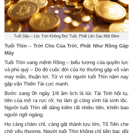
Tuổi Dậu – Lộc Trời Không Đợi Tuổi, Phất Lên Sau Một Đêm
Tuổi Thìn – Trời Cho Của Trời, Phất Như Rồng Gặp
Mây
Tuổi Thìn vang mệnh Rồng – biểu tượng của quyền lực
và phú quý – Do đó cuộc đời của họ thường gặp vô vàn
may mắn, thuận lợi. Tử vi nói người tuổi Thìn năm nay
gặp vận Thiên Tài cực mạnh.
Bước sang 0h ngày 1/8 âm lịch là lúc Tài Tinh hội tụ,
tiền của mở ra rực rỡ, họ làm gì cũng sinh tài sinh lộc.
Người tuổi Thìn dễ dàng kiếm rất nhiều tiền, khiến bao
người ngỡ ngàng.
Họ càng chăm chỉ, càng gặt thành tựu lớn, Tổ Tiên che
chở yêu thương. Người tuổi Thìn không chỉ tiền bạc dồi