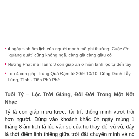
4 ngày sinh âm lịch của người mạnh mẽ phi thường: Cuộc đời
"quăng quật" cũng không ngã, càng già càng giàu có
Nương Phật mà Hành: 3 con giáp ăn ở hiền lành lộc tự đến tay
Top 4 con giáp Trúng Quả Đậm từ 20/9-10/10: Công Danh Lẫy
Lừng, Tình - Tiền Phủ Phê
Tuổi Tý – Lộc Trời Giáng, Đổi Đời Trong Một Nốt
Nhạc
Tý là con giáp mưu lược, tài trí, thông minh vượt trội
hơn người. Đúng vào khoảnh khắc 0h ngày mùng 1
tháng 8 âm lịch là lúc vận số của họ thay đổi vù vù, đây
là thời điểm linh thiêng giữa trời đất chuyển mình và nó