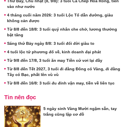
Thứ Bảy, Chủ nhật (8, 9/8): 3 tuổi Cá Chép Hóa Rồng, tiền
vào như nước
4 tháng cuối năm 2026: 3 tuổi Lộc Tổ dẫn đường, giàu
không cản được
Từ 8/8 đến 18/8: 3 tuổi quý nhân che chở, lương thưởng
bật tăng
Sáng thứ Bảy ngày 8/8: 3 tuổi đổi đời giàu to
4 tuổi lộc tứ phương đổ về, kinh doanh đại phát
Từ 9/8 đến 17/8, 3 tuổi ăn may Tiền cứ vơi lại đầy
Từ 8/8 đến Tết 2027, 3 tuổi đi đằng Đông có Vàng, đi đằng
Tây có Bạc, phất lên vù vù
Từ 8/8 đến 16/8: 3 tuổi đu đỉnh vận may, tiền về liên tục
Tin nên đọc
5 ngày sinh Vàng Mười ngậm sẵn, tay
trắng cũng lập cơ đồ