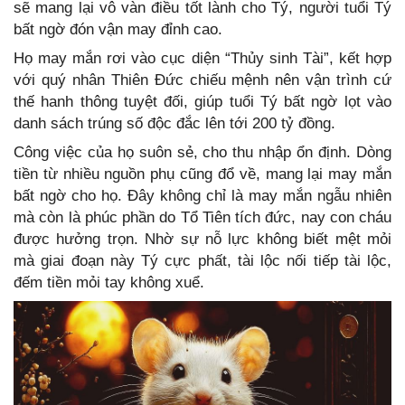
sẽ mang lại vô vàn điều tốt lành cho Tý, người tuổi Tý
bất ngờ đón vận may đỉnh cao.
Họ may mắn rơi vào cục diện “Thủy sinh Tài”, kết hợp
với quý nhân Thiên Đức chiếu mệnh nên vận trình cứ
thế hanh thông tuyệt đối, giúp tuổi Tý bất ngờ lọt vào
danh sách trúng số độc đắc lên tới 200 tỷ đồng.
Công việc của họ suôn sẻ, cho thu nhập ổn định. Dòng
tiền từ nhiều nguồn phụ cũng đổ về, mang lại may mắn
bất ngờ cho họ. Đây không chỉ là may mắn ngẫu nhiên
mà còn là phúc phần do Tổ Tiên tích đức, nay con cháu
được hưởng trọn. Nhờ sự nỗ lực không biết mệt mỏi
mà giai đoạn này Tý cực phất, tài lộc nối tiếp tài lộc,
đếm tiền mỏi tay không xuể.