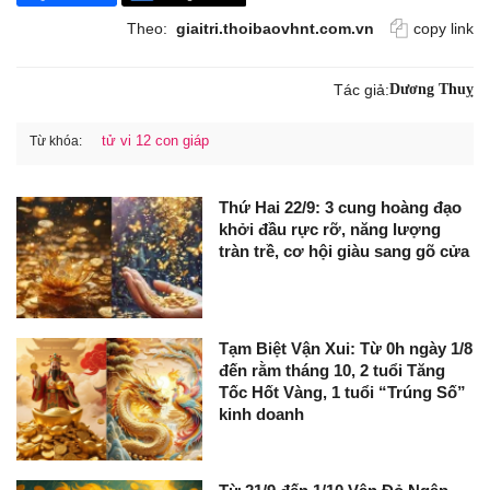
Theo:
giaitri.thoibaovhnt.com.vn
copy link
Tác giả:
Dương Thuỵ
tử vi 12 con giáp
Từ khóa:
Thứ Hai 22/9: 3 cung hoàng đạo
khởi đầu rực rỡ, năng lượng
tràn trề, cơ hội giàu sang gõ cửa
Tạm Biệt Vận Xui: Từ 0h ngày 1/8
đến rằm tháng 10, 2 tuổi Tăng
Tốc Hốt Vàng, 1 tuổi “Trúng Số”
kinh doanh