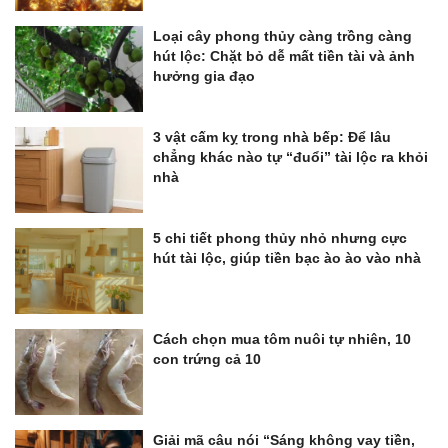
Loại cây phong thủy càng trồng càng
hút lộc: Chặt bỏ dễ mất tiền tài và ảnh
hưởng gia đạo
3 vật cấm kỵ trong nhà bếp: Để lâu
chẳng khác nào tự “đuổi” tài lộc ra khỏi
nhà
5 chi tiết phong thủy nhỏ nhưng cực
hút tài lộc, giúp tiền bạc ào ào vào nhà
Cách chọn mua tôm nuôi tự nhiên, 10
con trứng cả 10
Giải mã câu nói “Sáng không vay tiền,