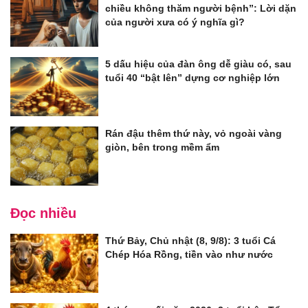
chiều không thăm người bệnh”: Lời dặn
của người xưa có ý nghĩa gì?
5 dấu hiệu của đàn ông dễ giàu có, sau
tuổi 40 “bật lên” dựng cơ nghiệp lớn
Rán đậu thêm thứ này, vỏ ngoài vàng
giòn, bên trong mềm ẩm
Đọc nhiều
Thứ Bảy, Chủ nhật (8, 9/8): 3 tuổi Cá
Chép Hóa Rồng, tiền vào như nước