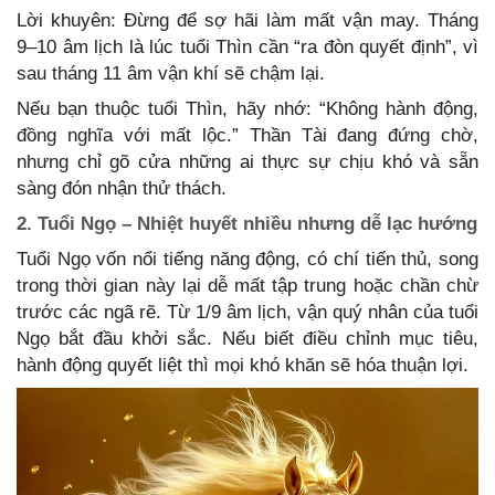
Lời khuyên: Đừng để sợ hãi làm mất vận may. Tháng
9–10 âm lịch là lúc tuổi Thìn cần “ra đòn quyết định”, vì
sau tháng 11 âm vận khí sẽ chậm lại.
Nếu bạn thuộc tuổi Thìn, hãy nhớ: “Không hành động,
đồng nghĩa với mất lộc.” Thần Tài đang đứng chờ,
nhưng chỉ gõ cửa những ai thực sự chịu khó và sẵn
sàng đón nhận thử thách.
2. Tuổi Ngọ – Nhiệt huyết nhiều nhưng dễ lạc hướng
Tuổi Ngọ vốn nổi tiếng năng động, có chí tiến thủ, song
trong thời gian này lại dễ mất tập trung hoặc chần chừ
trước các ngã rẽ. Từ 1/9 âm lịch, vận quý nhân của tuổi
Ngọ bắt đầu khởi sắc. Nếu biết điều chỉnh mục tiêu,
hành động quyết liệt thì mọi khó khăn sẽ hóa thuận lợi.