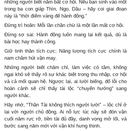
những người biết nắm bắt cơ hội. Nếu bạn sinh vào một
trong ba con giáp Thìn, Ngọ, Dậu – hãy coi giai đoạn
này là “thời điểm vàng để hành động.”
Đừng trì hoãn: Mỗi lần chần chừ là một lần mất cơ hội.
Đừng sợ sai: Hành động luôn mang lại kết quả, dù là
bài học hay thành công.
Giữ tinh thần tích cực: Năng lượng tích cực chính là
nam châm hút vận may.
Những người biết chăm chỉ, làm việc có tâm, không
ngại khó sẽ thấy rõ sự khác biệt trong thu nhập, cơ hội
và cả mối quan hệ. Ngược lại, ai lười biếng, đổ lỗi cho
hoàn cảnh sẽ chỉ thấy tài lộc “chuyển hướng” sang
người khác.
Hãy nhớ, “Thần Tài không thích người lười” – lộc chỉ ở
lại với người chủ động. Ai nỗ lực lúc này sẽ đón vận
cuối năm rực rỡ, tiền tài đủ đầy, danh vọng mở lối, và
bước sang năm mới với vận khí hưng thịnh.