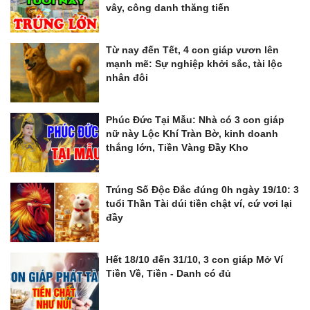
vây, công danh thăng tiến
Từ nay đến Tết, 4 con giáp vươn lên
mạnh mẽ: Sự nghiệp khởi sắc, tài lộc
nhân đôi
Phúc Đức Tại Mẫu: Nhà có 3 con giáp
nữ này Lộc Khí Tràn Bờ, kinh doanh
thắng lớn, Tiền Vàng Đầy Kho
Trúng Số Độc Đắc đúng 0h ngày 19/10: 3
tuổi Thần Tài dúi tiền chật ví, cứ vơi lại
đầy
Hết 18/10 đến 31/10, 3 con giáp Mở Ví
Tiền Về, Tiền - Danh có đủ