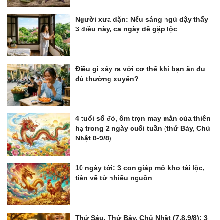
Người xưa dặn: Nếu sáng ngủ dậy thấy
3 điều này, cả ngày dễ gặp lộc
Điều gì xảy ra với cơ thể khi bạn ăn đu
đủ thường xuyên?
4 tuổi số đỏ, ôm trọn may mắn của thiên
hạ trong 2 ngày cuối tuần (thứ Bảy, Chủ
Nhật 8-9/8)
10 ngày tới: 3 con giáp mở kho tài lộc,
tiền về từ nhiều nguồn
Thứ Sáu, Thứ Bảy, Chủ Nhật (7,8,9/8): 3