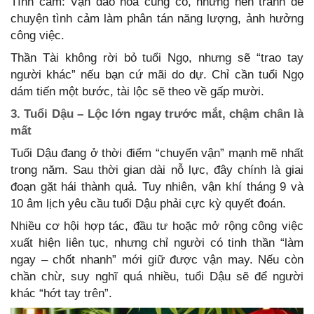
Tình cảm: Vận đào hoa cũng có, nhưng nên tránh để
chuyện tình cảm làm phân tán năng lượng, ảnh hưởng
công việc.
Thần Tài không rời bỏ tuổi Ngọ, nhưng sẽ “trao tay
người khác” nếu bạn cứ mãi do dự. Chỉ cần tuổi Ngọ
dám tiến một bước, tài lộc sẽ theo về gấp mười.
3. Tuổi Dậu – Lộc lớn ngay trước mắt, chậm chân là
mất
Tuổi Dậu đang ở thời điểm “chuyển vận” mạnh mẽ nhất
trong năm. Sau thời gian dài nỗ lực, đây chính là giai
đoạn gặt hái thành quả. Tuy nhiên, vận khí tháng 9 và
10 âm lịch yêu cầu tuổi Dậu phải cực kỳ quyết đoán.
Nhiều cơ hội hợp tác, đầu tư hoặc mở rộng công việc
xuất hiện liên tục, nhưng chỉ người có tinh thần “làm
ngay – chốt nhanh” mới giữ được vận may. Nếu còn
chần chừ, suy nghĩ quá nhiều, tuổi Dậu sẽ để người
khác “hớt tay trên”.