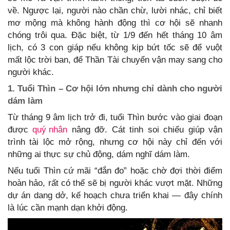
về. Ngược lại, người nào chần chừ, lười nhác, chỉ biết
mơ mộng mà không hành động thì cơ hội sẽ nhanh
chóng trôi qua. Đặc biệt, từ 1/9 đến hết tháng 10 âm
lịch, có 3 con giáp nếu không kịp bứt tốc sẽ để vuột
mất lộc trời ban, để Thần Tài chuyển vận may sang cho
người khác.
1. Tuổi Thìn – Cơ hội lớn nhưng chỉ dành cho người
dám làm
Từ tháng 9 âm lịch trở đi, tuổi Thìn bước vào giai đoạn
được
quý nhân
nâng đỡ. Cát tinh soi chiếu giúp vận
trình tài lộc mở rộng, nhưng cơ hội này chỉ đến với
những ai thực sự chủ động, dám nghĩ dám làm.
Nếu tuổi Thìn cứ mãi “đắn đo” hoặc chờ đợi thời điểm
hoàn hảo, rất có thể sẽ bị người khác vượt mặt. Những
dự án dang dở, kế hoạch chưa triển khai — đây chính
là lúc cần mạnh dạn khởi động.