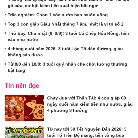
gõ cửa, cơ hội kiếm tiền xuất hiện bất ngờ
Trắc nghiệm: Chọn 1 cốc nước bạn muốn uống
Top 3 con giáp Giàu Nhất tháng 7 âm, nhất là vị trí số 2
Thứ Bảy, Chủ nhật (8, 9/8): 3 tuổi Cá Chép Hóa Rồng, tiền
vào như nước
4 tháng cuối năm 2026: 3 tuổi Lộc Tổ dẫn đường, giàu
không cản được
Từ 8/8 đến 18/8: 3 tuổi quý nhân che chở, lương thưởng
bật tăng
Tin nên đọc
Chạy đua với Thần Tài: 4 con giáp 60
ngày cuối năm kiếm tiền như nước, giàu
4 phương 8 hướng
Từ nay tới 30 Tết Nguyên Đán 2026: 3
tuổi Tổ Tiên Độ mạng, tiền vàng bủa