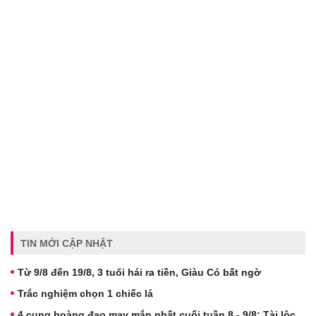
TIN MỚI CẬP NHẬT
Từ 9/8 đến 19/8, 3 tuổi hái ra tiền, Giàu Có bất ngờ
Trắc nghiệm chọn 1 chiếc lá
4 cung hoàng đạo may mắn nhất cuối tuần 8 - 9/8: Tài lộc