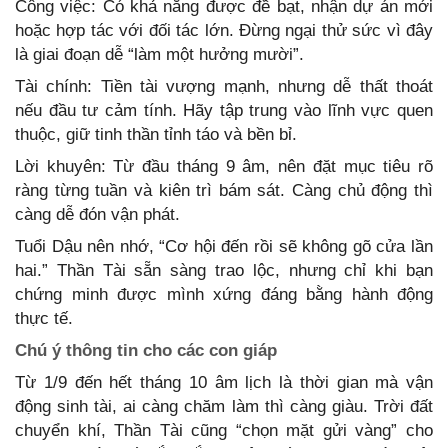
Công việc: Có khả năng được đề bạt, nhận dự án mới
hoặc hợp tác với đối tác lớn. Đừng ngại thử sức vì đây
là giai đoạn dễ “làm một hưởng mười”.
Tài chính: Tiền tài vượng mạnh, nhưng dễ thất thoát
nếu đầu tư cảm tính. Hãy tập trung vào lĩnh vực quen
thuộc, giữ tinh thần tỉnh táo và bền bỉ.
Lời khuyên: Từ đầu tháng 9 âm, nên đặt mục tiêu rõ
ràng từng tuần và kiên trì bám sát. Càng chủ động thì
càng dễ đón vận phát.
Tuổi Dậu nên nhớ, “Cơ hội đến rồi sẽ không gõ cửa lần
hai.” Thần Tài sẵn sàng trao lộc, nhưng chỉ khi bạn
chứng minh được mình xứng đáng bằng hành động
thực tế.
Chú ý thông tin cho các con giáp
Từ 1/9 đến hết tháng 10 âm lịch là thời gian mà vận
động sinh tài, ai càng chăm làm thì càng giàu. Trời đất
chuyển khí, Thần Tài cũng “chọn mặt gửi vàng” cho