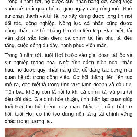
Trong 3 năm tới, họ được quý nhân nâng đỡ, công việc
suôn sẻ, mối quan hệ xã giao ngày càng rộng mở. Nhờ
sự chân thành và tử tế, họ xây dựng được lòng tin nơi
đối tác, đồng nghiệp. Năng lực cá nhân cũng được
công nhận, cơ hội thăng tiến đến liên tiếp. Đặc biệt, tài
vận khởi sắc toàn diện: cả chính tài lẫn phụ tài đều
tăng, cuộc sống đủ đầy, hạnh phúc viên mãn.
Trong 3 năm tới, tuổi Hợi bước vào giai đoạn tài lộc và
sự nghiệp thăng hoa. Nhờ tính cách hiền hòa, nhân
hậu, họ được quý nhân nâng đỡ, dễ dàng tạo dựng mối
quan hệ tốt trong công việc. Cơ hội thăng tiến liên tục
mở ra, đặc biệt là trong lĩnh vực kinh doanh và đầu tư.
Tiền bạc không còn là nỗi lo khi cả chính tài và phụ tài
đều dồi dào. Gia đình hòa thuận, tinh thần lạc quan giúp
tuổi Hợi thu hút thêm may mắn. Nếu biết nắm bắt cơ
hội, tuổi Hợi có thể tạo dựng nền tảng tài chính vững
chắc trong tương lai.