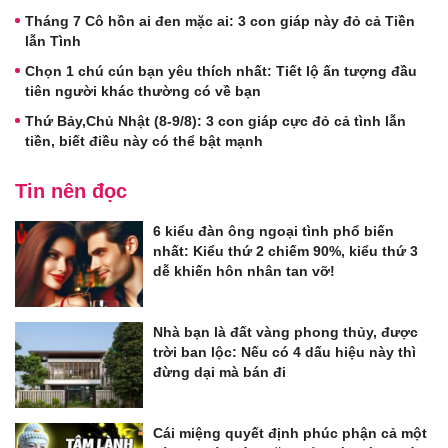
Tháng 7 Cô hồn ai đen mặc ai: 3 con giáp này đỏ cả Tiền
lẫn Tình
Chọn 1 chú cún bạn yêu thích nhất: Tiết lộ ấn tượng đầu
tiên người khác thường có về bạn
Thứ Bảy,Chủ Nhật (8-9/8): 3 con giáp cực đỏ cả tình lẫn
tiền, biết điều này có thể bật mạnh
Tin nên đọc
6 kiểu đàn ông ngoại tình phổ biến
nhất: Kiểu thứ 2 chiếm 90%, kiểu thứ 3
dễ khiến hôn nhân tan vỡ!
Nhà bạn là đất vàng phong thủy, được
trời ban lộc: Nếu có 4 dấu hiệu này thì
đừng dại mà bán đi
Cái miệng quyết định phúc phận cả một