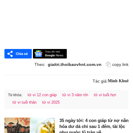
Theo:
giaitri.thoibaovhnt.com.vn
copy link
Tác giả:
Minh Khuê
tử vi 12 con giáp
tử vi 3 năm tới
tử vi tuổi hợi
Từ khóa:
tử vi tuổi thân
tử vi 2025
35 ngày tới: 4 con giáp từ nợ nần
hóa dư dả chỉ sau 1 đêm, tài lộc
như nước lũ tràn về