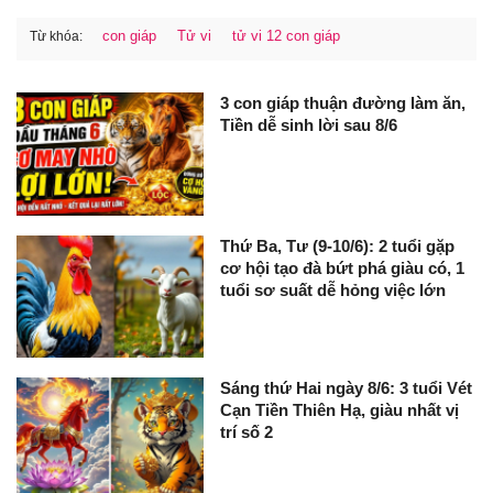
con giáp
Tử vi
tử vi 12 con giáp
Từ khóa:
3 con giáp thuận đường làm ăn,
Tiền dễ sinh lời sau 8/6
Thứ Ba, Tư (9-10/6): 2 tuổi gặp
cơ hội tạo đà bứt phá giàu có, 1
tuổi sơ suất dễ hỏng việc lớn
Sáng thứ Hai ngày 8/6: 3 tuổi Vét
Cạn Tiền Thiên Hạ, giàu nhất vị
trí số 2