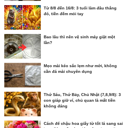
Từ 8/8 đến 16/8: 3 tuổi làm đâu thắng
đó, tiền đếm mỏi tay
Bao lâu thì nên vệ sinh máy giặt một
lần?
Mẹo mài kéo sắc lẹm như mới, không
cần đá mài chuyên dụng
Thứ Sáu, Thứ Bảy, Chủ Nhật (7,8,9/8): 3
con giáp giữ ví, chủ quan là mất tiền
không đáng
Cách để chậu hoa giấy từ tốt lá sang sai