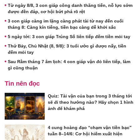
Từ ngày 8/8, 3 con giáp công danh thăng tiến, nỗ lực sớm
được đền đáp, cơ hội bứt phá rõ rệt
3 con giáp càng im lặng càng phát tài từ nay đến cuối
tháng 8: Càng kín tiếng, tiền bạc càng dễ khởi sắc
5 ngày tới: 3 con giáp Trúng Số liên tiếp đếm tiền mỏi tay
Thứ Bảy, Chủ Nhật (8, 9/8): 3 tuổi ước gì được nấy, tiền
đếm mỏi tay
Sau Rằm tháng 7 âm lịch: 4 con giáp vận đỏ liên tiếp, làm
gì cũng thuận
Tin nên đọc
Quiz: Tài vận của bạn trong 3 tháng tới
sẽ đi theo hướng nào? Hãy chọn 1 hình
ảnh để khám phá
4 cung hoàng đạo “chạm vận tiền bạc”
tuần 8–14/6: Cơ hội hiếm xuất hiện