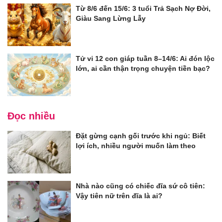
Từ 8/6 đến 15/6: 3 tuổi Trả Sạch Nợ Đời,
Giàu Sang Lừng Lẫy
Tử vi 12 con giáp tuần 8–14/6: Ai đón lộc
lớn, ai cần thận trọng chuyện tiền bạc?
Đọc nhiều
Đặt gừng cạnh gối trước khi ngủ: Biết
lợi ích, nhiều người muốn làm theo
Nhà nào cũng có chiếc đĩa sứ cô tiên:
Vậy tiên nữ trên đĩa là ai?