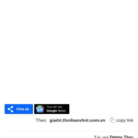
Theo:
giaitri.thoibaovhnt.com.vn
copy link
Tác giả:
Dương Thuỵ