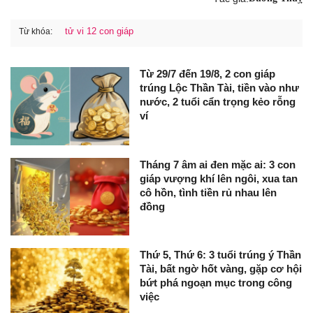
tử vi 12 con giáp
Từ khóa:
Từ 29/7 đến 19/8, 2 con giáp
trúng Lộc Thần Tài, tiền vào như
nước, 2 tuổi cẩn trọng kẻo rỗng
ví
Tháng 7 âm ai đen mặc ai: 3 con
giáp vượng khí lên ngôi, xua tan
cô hồn, tình tiền rủ nhau lên
đồng
Thứ 5, Thứ 6: 3 tuổi trúng ý Thần
Tài, bất ngờ hốt vàng, gặp cơ hội
bứt phá ngoạn mục trong công
việc