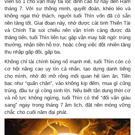
viên số 1 cho vận may tài lộc đỉnh cao từ nay đến Rằm
tháng 7. Với sự thông minh, quyết đoán, khéo léo và
không ngại thử thách, người tuổi Thìn vốn đã có sẵn
nền tảng tốt. Giai đoạn này, nhờ được cát tinh Thiên Tài
và Chính Tài soi chiếu nên vận trình càng được đà
thăng tiến, tuổi Thìn liên tục gặp vận may bất ngờ: trúng
thưởng, nhận tiền hỗ trợ, hoặc công việc đột nhiên tăng
thu nhập gấp đôi, gấp ba.
Không chỉ tài chính bùng nổ mạnh mẽ, tuổi Thìn còn có
cơ hội nâng cao uy tín cá nhân, tạo dựng danh tiếng
cho mình, nhờ đó mở rộng mối quan hệ làm ăn. Tiền
bạc như “quấn chân”, vào không kịp đếm, mua gì cũng
trúng, đầu tư gì cũng sinh lời. Nếu biết tận dụng thời cơ
và nỗ lực không ngừng, tuổi Thìn có thể “đổi vận giàu
sang” ngay trong tháng 7 âm lịch, đặt nền móng vững
chắc cho cuối năm đại phát.