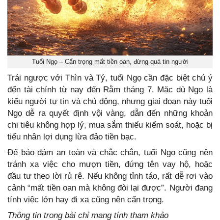
Tuổi Ngọ – Cẩn trọng mất tiền oan, đừng quá tin người
Trái ngược với Thìn và Tý, tuổi Ngọ cần đặc biệt chú ý
đến tài chính từ nay đến Rằm tháng 7. Mặc dù Ngọ là
kiểu người tự tin và chủ động, nhưng giai đoạn này tuổi
Ngọ dễ ra quyết định vội vàng, dẫn đến những khoản
chi tiêu không hợp lý, mua sắm thiếu kiểm soát, hoặc bị
tiểu nhân lợi dụng lừa đảo tiền bạc.
Để bảo đảm an toàn và chắc chắn, tuổi Ngọ cũng nên
tránh xa việc cho mượn tiền, đứng tên vay hộ, hoặc
đầu tư theo lời rủ rê. Nếu không tỉnh táo, rất dễ rơi vào
cảnh “mất tiền oan mà không đòi lại được”. Người đang
tính việc lớn hay đi xa cũng nên cẩn trọng.
Thông tin trong bài chỉ mang tính tham khảo