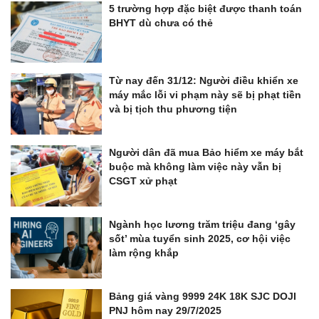
5 trường hợp đặc biệt được thanh toán
BHYT dù chưa có thẻ
Từ nay đến 31/12: Người điều khiển xe
máy mắc lỗi vi phạm này sẽ bị phạt tiền
và bị tịch thu phương tiện
Người dân đã mua Bảo hiểm xe máy bắt
buộc mà không làm việc này vẫn bị
CSGT xử phạt
Ngành học lương trăm triệu đang ‘gây
sốt’ mùa tuyển sinh 2025, cơ hội việc
làm rộng khắp
Bảng giá vàng 9999 24K 18K SJC DOJI
PNJ hôm nay 29/7/2025