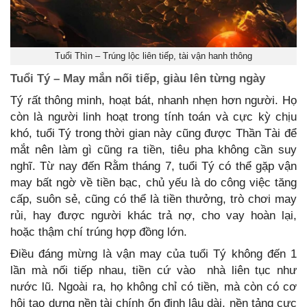
Tuổi Thìn – Trúng lộc liên tiếp, tài vận hanh thông
Tuổi Tý – May mắn nối tiếp, giàu lên từng ngày
Tý rất thông minh, hoạt bát, nhanh nhẹn hơn người. Họ
còn là người linh hoạt trong tính toán và cực kỳ chịu
khó, tuổi Tý trong thời gian này cũng được Thần Tài để
mắt nên làm gì cũng ra tiền, tiêu pha không cần suy
nghĩ. Từ nay đến Rằm tháng 7, tuổi Tý có thể gặp vận
may bất ngờ về tiền bạc, chủ yếu là do công việc tăng
cấp, suôn sẻ, cũng có thể là tiền thưởng, trò chơi may
rủi, hay được người khác trả nợ, cho vay hoàn lại,
hoặc thậm chí trúng hợp đồng lớn.
Điều đáng mừng là vận may của tuổi Tý không đến 1
lần mà nối tiếp nhau, tiền cứ vào nhà liên tục như
nước lũ. Ngoài ra, họ không chỉ có tiền, mà còn có cơ
hội tạo dựng nền tài chính ổn định lâu dài, nền tảng cực