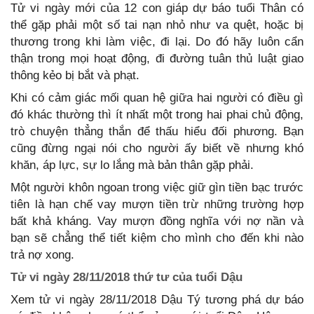
Tử vi ngày mới của 12 con giáp dự báo tuổi Thân có
thể gặp phải một số tai nạn nhỏ như va quệt, hoặc bị
thương trong khi làm việc, đi lại. Do đó hãy luôn cẩn
thận trong mọi hoạt động, đi đường tuân thủ luật giao
thông kẻo bị bắt và phạt.
Khi có cảm giác mối quan hệ giữa hai người có điều gì
đó khác thường thì ít nhất một trong hai phai chủ động,
trò chuyện thẳng thắn để thấu hiểu đối phương. Bạn
cũng đừng ngại nói cho người ấy biết về nhưng khó
khăn, áp lực, sự lo lắng mà bản thân gặp phải.
Một người khôn ngoan trong việc giữ gìn tiền bạc trước
tiên là hạn chế vay mượn tiền trừ những trường hợp
bất khả kháng. Vay mượn đồng nghĩa với nợ nần và
bạn sẽ chẳng thể tiết kiệm cho mình cho đến khi nào
trả nợ xong.
Tử vi ngày 28/11/2018 thứ tư của tuổi Dậu
Xem tử vi ngày 28/11/2018 Dậu Tý tương phá dự báo