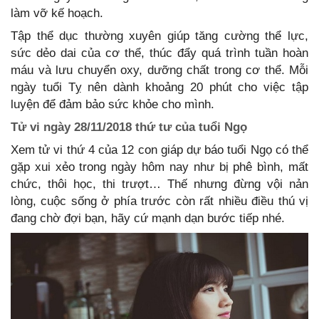
làm vỡ kế hoạch.
Tập thể dục thường xuyên giúp tăng cường thể lực,
sức dẻo dai của cơ thể, thúc đẩy quá trình tuần hoàn
máu và lưu chuyển oxy, dưỡng chất trong cơ thể. Mỗi
ngày tuổi Tỵ nên dành khoảng 20 phút cho việc tập
luyện để đảm bảo sức khỏe cho mình.
Tử vi ngày 28/11/2018 thứ tư của tuổi Ngọ
Xem tử vi thứ 4 của 12 con giáp dự báo tuổi Ngọ có thể
gặp xui xẻo trong ngày hôm nay như bị phê bình, mất
chức, thôi học, thi trượt… Thế nhưng đừng vội nản
lòng, cuộc sống ở phía trước còn rất nhiều điều thú vị
đang chờ đợi bạn, hãy cứ mạnh dạn bước tiếp nhé.