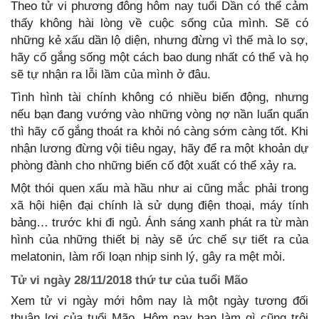
Theo tử vi phương đông hôm nay tuổi Dần có thể cảm
thấy không hài lòng về cuộc sống của mình. Sẽ có
những kẻ xấu dần lộ diện, nhưng đừng vì thế mà lo sợ,
hãy cố gắng sống một cách bao dung nhất có thể và họ
sẽ tự nhận ra lỗi lầm của mình ở đâu.
Tình hình tài chính không có nhiều biến động, nhưng
nếu bạn đang vướng vào những vòng nợ nần luẩn quẩn
thì hãy cố gắng thoát ra khỏi nó càng sớm càng tốt. Khi
nhận lương đừng vội tiêu ngay, hãy để ra một khoản dự
phòng đành cho những biến cố đột xuất có thể xảy ra.
Một thói quen xấu mà hầu như ai cũng mắc phải trong
xã hội hiện đại chính là sử dụng điện thoại, máy tính
bảng… trước khi đi ngủ. Ánh sáng xanh phát ra từ màn
hình của những thiết bị này sẽ ức chế sự tiết ra của
melatonin, làm rối loạn nhịp sinh lý, gây ra mệt mỏi.
Tử vi ngày 28/11/2018 thứ tư của tuổi Mão
Xem tử vi ngày mới hôm nay là một ngày tương đối
thuận lợi của tuổi Mão. Hôm nay bạn làm gì cũng trôi