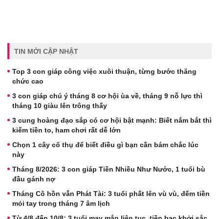
TIN MỚI CẬP NHẬT
Top 3 con giáp công việc xuôi thuận, từng bước thăng
chức cao
3 con giáp chú ý tháng 8 cơ hội ùa về, tháng 9 nỗ lực thì
tháng 10 giàu lên trông thấy
3 cung hoàng đạo sắp có cơ hội bật mạnh: Biết nắm bắt thì
kiếm tiền to, ham chơi rất dễ lớn
Chọn 1 cây cổ thụ để biết điều gì bạn cần bám chắc lúc
này
Tháng 8/2026: 3 con giáp Tiền Nhiều Như Nước, 1 tuổi bù
đầu gánh nợ
Tháng Cô hồn vẫn Phát Tài: 3 tuổi phất lên vù vù, đếm tiền
mỏi tay trong tháng 7 âm lịch
Từ 4/8 đến 10/8: 3 tuổi may mắn liên tục, tiền bạc khởi sắc