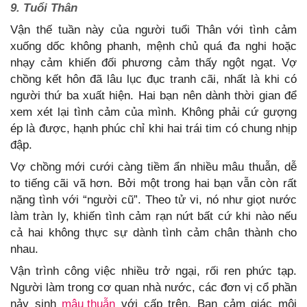
9. Tuổi Thân
Vận thế tuần này của người tuổi Thân với tình cảm
xuống dốc không phanh, mệnh chủ quá đa nghi hoặc
nhạy cảm khiến đối phương cảm thấy ngột ngạt. Vợ
chồng kết hôn đã lâu lục đục tranh cãi, nhất là khi có
người thứ ba xuất hiện. Hai bạn nên dành thời gian để
xem xét lại tình cảm của mình. Không phải cứ gượng
ép là được, hạnh phúc chỉ khi hai trái tim có chung nhịp
đập.
Vợ chồng mới cưới càng tiềm ẩn nhiều mâu thuẫn, dễ
to tiếng cãi vã hơn. Bởi một trong hai bạn vẫn còn rất
nặng tình với “người cũ”. Theo tử vi, nó như giọt nước
làm tràn ly, khiến tình cảm rạn nứt bất cứ khi nào nếu
cả hai không thực sự dành tình cảm chân thành cho
nhau.
Vận trình công việc nhiều trở ngại, rối ren phức tạp.
Người làm trong cơ quan nhà nước, các đơn vị cổ phần
nảy sinh
mâu thuẫn
với cấp trên. Bạn cảm giác môi