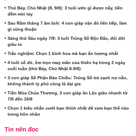
Thứ Bảy, Chủ Nhật (8, 9/8): 3 tuổi ước gì được nấy, tiền
đếm mỏi tay
Sau Rằm tháng 7 âm lịch: 4 con giáp vận đỏ liên tiếp, làm
gì cũng thuận
Sáng thứ Sáu ngày 7/8: 3 tuổi Trúng Số Độc Đắc, đổi đời
giàu to
Trắc nghiệm: Chọn 1 bình hoa mà bạn ấn tượng nhất
4 tuổi số đỏ, ôm trọn may mắn của thiên hạ trong 2 ngày
cuối tuần (thứ Bảy, Chủ Nhật 8-9/8)
3 con giáp Số Phận Đảo Chiều: Trúng Số trả sạch nợ nần,
không thành tỷ phú cũng là đại gia
Tiền Múa Chúa Thương, 3 con giáp ăn Lộc giàu nhanh từ
7/8 đến 16/8
Chọn 1 kiểu nhẫn cưới bạn thích nhất để xem bạn thế nào
trong hôn nhân
Tin nên đọc