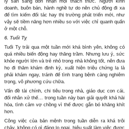
lý sẵn sàng đón nhận mọi thách thức. Người kinh
doanh, buôn bán, hành nghề tự do nên chủ động đi xa
để tìm kiếm đối tác hay thị trường phát triển mới, như
vậy sẽ tiềm năng hơn nhiều so với việc chỉ quanh quẩn
ở một chỗ.
6. Tuổi Tỵ
Tuổi Tỵ trải qua một tuần mới khá bình yên, không có
quá nhiều biến động hay thăng trầm. Nhưng lưu ý, sức
khỏe người lớn và trẻ nhỏ trong nhà không tốt, nên đưa
họ đi thăm khám định kỳ, xuất hiện triệu chứng lạ là
phải khám ngay, tránh để tình trạng bệnh càng nghiêm
trọng, vô phương cứu chữa.
Vấn đề tài chính, chi tiêu trong nhà, giáo dục con cái,
đối nhân xử thế… trong tuần này bạn giải quyết khá hài
hòa, tình cảm vợ chồng vì thế được gắn bó khăng khít
hơn.
Công việc của bản mệnh trong tuần diễn ra khá trôi
chảy, không có gì đáng lo ngại, hiệu suất làm việc được