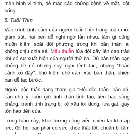
màn hình vi tính, dễ mắc các chứng bệnh về mắt, cột
sống.
5. Tuổi Thìn
Vận trình tình cảm của người tuổi Thìn trong tuần mới
giảm sút, hai bên dễ nghi ngờ lẫn nhau, làm gì cũng
muốn kiểm soát đối phương trong khi bản thân lại
không chịu chia sẻ.
Mâu thuẫn
lứa đôi đẩy lên cao trào
khi có sự xuất hiện của người thứ ba. Dù bản thân bạn
không hề có những suy nghĩ lệch lạc, nhưng “hoàn
cảnh xô đẩy”, khó kiềm chế cảm xúc bản thân, khiến
bạn dễ lạc bước.
Người độc thân đang tham gia “Hội độc thân” nào đó,
cần chú ý, luôn giữ tinh thần tỉnh táo, tiền bạc sòng
phẳng, tránh tình trạng bị kẻ xấu lợi dụng, lừa gạt, gây
tổn hao tiền của.
Trong tuần này, khối lượng công việc nhiều lại khá áp
lực, đòi hỏi bạn phải có sức khỏe thật tốt, chuẩn bị tâm