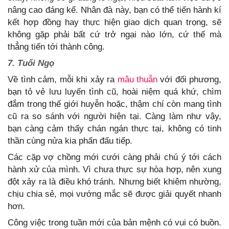
nâng cao đáng kể. Nhân đà này, bạn có thể tiến hành kí
kết hợp đồng hay thực hiện giao dịch quan trọng, sẽ
không gặp phải bất cứ trở ngại nào lớn, cứ thế mà
thẳng tiến tới thành công.
7. Tuổi Ngọ
Về tình cảm, mỗi khi xảy ra
mâu thuẫn
với đối phương,
bạn tỏ vẻ lưu luyến tình cũ, hoài niệm quá khứ, chìm
đắm trong thế giới huyễn hoặc, thậm chí còn mang tình
cũ ra so sánh với người hiện tại. Càng làm như vậy,
bạn càng cảm thấy chán ngán thực tại, không có tinh
thần cùng nửa kia phấn đấu tiếp.
Các cặp vợ chồng mới cưới càng phải chú ý tới cách
hành xử của mình. Vì chưa thực sự hòa hợp, nên xung
đột xảy ra là điều khó tránh. Nhưng biết khiêm nhường,
chịu chia sẻ, mọi vướng mắc sẽ được giải quyết nhanh
hơn.
Công việc trong tuần mới của bản mệnh có vui có buồn.