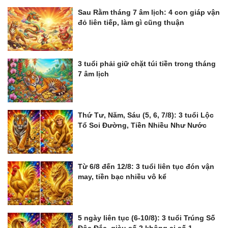
Sau Rằm tháng 7 âm lịch: 4 con giáp vận
đỏ liên tiếp, làm gì cũng thuận
3 tuổi phải giữ chặt túi tiền trong tháng
7 âm lịch
Thứ Tư, Năm, Sáu (5, 6, 7/8): 3 tuổi Lộc
Tổ Soi Đường, Tiền Nhiều Như Nước
Từ 6/8 đến 12/8: 3 tuổi liên tục đón vận
may, tiền bạc nhiều vô kể
5 ngày liên tục (6-10/8): 3 tuổi Trúng Số