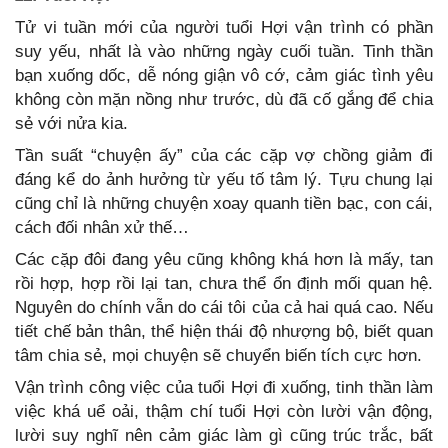
Tử vi tuần mới của người tuổi Hợi vận trình có phần
suy yếu, nhất là vào những ngày cuối tuần. Tinh thần
bạn xuống dốc, dễ nóng giận vô cớ, cảm giác tình yêu
không còn mặn nồng như trước, dù đã cố gắng để chia
sẻ với nửa kia.
Tần suất “chuyện ấy” của các cặp vợ chồng giảm đi
đáng kể do ảnh hưởng từ yếu tố tâm lý. Tựu chung lại
cũng chỉ là những chuyện xoay quanh tiền bạc, con cái,
cách đối nhân xử thế…
Các cặp đôi đang yêu cũng không khá hơn là mấy, tan
rồi hợp, hợp rồi lại tan, chưa thể ổn định mối quan hệ.
Nguyên do chính vẫn do cái tôi của cả hai quá cao. Nếu
tiết chế bản thân, thể hiện thái độ nhượng bộ, biết quan
tâm chia sẻ, mọi chuyện sẽ chuyển biến tích cực hơn.
Vận trình công việc của tuổi Hợi đi xuống, tinh thần làm
việc khá uể oải, thậm chí tuổi Hợi còn lười vận động,
lười suy nghĩ nên cảm giác làm gì cũng trúc trắc, bất