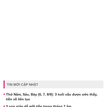
TIN MỚI CẬP NHẬT
Thứ Năm, Sáu, Bảy (6, 7, 8/9): 3 tuổi cầu được ước thấy,
tiền về liên tục
3 con giáp dễ mất tiền trong tháng 7 âm