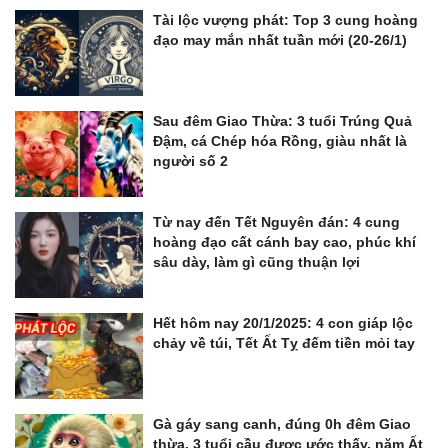
Tài lộc vượng phát: Top 3 cung hoàng
đạo may mắn nhất tuần mới (20-26/1)
Sau đêm Giao Thừa: 3 tuổi Trúng Quả
Đậm, cá Chép hóa Rồng, giàu nhất là
người số 2
Từ nay đến Tết Nguyên đán: 4 cung
hoàng đạo cất cánh bay cao, phúc khí
sâu dày, làm gì cũng thuận lợi
Hết hôm nay 20/1/2025: 4 con giáp lộc
chảy về túi, Tết Ất Tỵ đếm tiền mỏi tay
Gà gáy sang canh, đúng 0h đêm Giao
thừa, 3 tuổi cầu được ước thấy, năm Ất