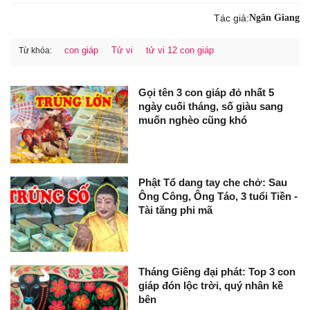
Tác giả:
Ngân Giang
con giáp
Tử vi
tử vi 12 con giáp
Từ khóa:
Gọi tên 3 con giáp đỏ nhất 5
ngày cuối tháng, số giàu sang
muốn nghèo cũng khó
Phật Tổ dang tay che chở: Sau
Ông Công, Ông Táo, 3 tuổi Tiền -
Tài tăng phi mã
Tháng Giêng đại phát: Top 3 con
giáp đón lộc trời, quý nhân kề
bên