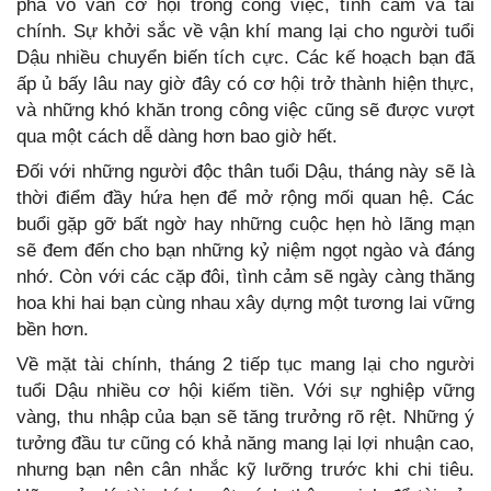
phá vô vàn cơ hội trong công việc, tình cảm và tài
chính. Sự khởi sắc về vận khí mang lại cho người tuổi
Dậu nhiều chuyển biến tích cực. Các kế hoạch bạn đã
ấp ủ bấy lâu nay giờ đây có cơ hội trở thành hiện thực,
và những khó khăn trong công việc cũng sẽ được vượt
qua một cách dễ dàng hơn bao giờ hết.
Đối với những người độc thân tuổi Dậu, tháng này sẽ là
thời điểm đầy hứa hẹn để mở rộng mối quan hệ. Các
buổi gặp gỡ bất ngờ hay những cuộc hẹn hò lãng mạn
sẽ đem đến cho bạn những kỷ niệm ngọt ngào và đáng
nhớ. Còn với các cặp đôi, tình cảm sẽ ngày càng thăng
hoa khi hai bạn cùng nhau xây dựng một tương lai vững
bền hơn.
Về mặt tài chính, tháng 2 tiếp tục mang lại cho người
tuổi Dậu nhiều cơ hội kiếm tiền. Với sự nghiệp vững
vàng, thu nhập của bạn sẽ tăng trưởng rõ rệt. Những ý
tưởng đầu tư cũng có khả năng mang lại lợi nhuận cao,
nhưng bạn nên cân nhắc kỹ lưỡng trước khi chi tiêu.