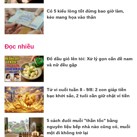
Có 5 kiểu lòng tốt đừng bao giờ làm,
kẻo mang họa vào thân
Đọc nhiều
Đổ dầu gió lên tỏi: Xử lý gọn cấn đề nam
và nữ đều gặp
Tử vi cuối tuần 8 - 9/8: 2 con giáp tiền
bạc khởi sắc, 2 tuổi cần giữ chặt ví tiền
5 cách đuổi muỗi "thần tốc" bằng
nguyên liệu bếp nhà nào cũng có, muỗi
một đi không trở lại