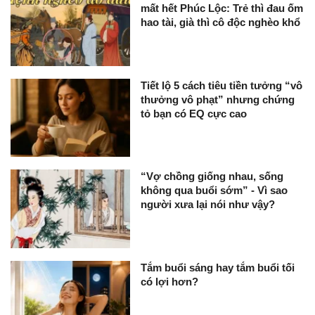
mất hết Phúc Lộc: Trẻ thì đau ốm
hao tài, già thì cô độc nghèo khổ
Tiết lộ 5 cách tiêu tiền tưởng “vô
thưởng vô phạt” nhưng chứng
tỏ bạn có EQ cực cao
“Vợ chồng giống nhau, sống
không qua buổi sớm” - Vì sao
người xưa lại nói như vậy?
Tắm buổi sáng hay tắm buổi tối
có lợi hơn?