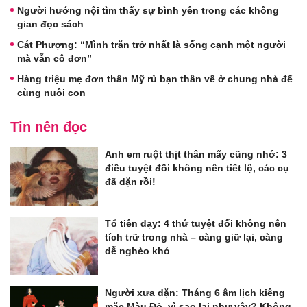
Người hướng nội tìm thấy sự bình yên trong các không
gian đọc sách
Cát Phượng: “Mình trăn trở nhất là sống cạnh một người
mà vẫn cô đơn”
Hàng triệu mẹ đơn thân Mỹ rủ bạn thân về ở chung nhà để
cùng nuôi con
Tin nên đọc
Anh em ruột thịt thân mấy cũng nhớ: 3
điều tuyệt đối không nên tiết lộ, các cụ
đã dặn rồi!
Tổ tiên dạy: 4 thứ tuyệt đối không nên
tích trữ trong nhà – càng giữ lại, càng
dễ nghèo khó
Người xưa dặn: Tháng 6 âm lịch kiêng
mặc Màu Đỏ, vì sao lại như vậy? Không