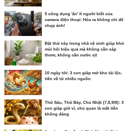
5 công dụng 'ẩn' ít người biết của
camera điện thoại: Hóa ra không chỉ để
chụp ảnh!
Đặt thứ này trong nhà vệ sinh giúp khử
mùi hôi hiệu quả mà không cần sáp
thơm, không cần nước xịt
10 ngày tới: 3 con giáp mở kho tài lộc,
tiền về từ nhiều nguồn
Thứ Sáu, Thứ Bảy, Chủ Nhật (7,8,9/8): 3
con giáp giữ ví, chủ quan là mất tiền
không đáng