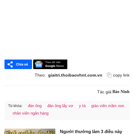
Theo:
giaitri.thoibaovhnt.com.vn
copy link
Tác giả:
Bảo Ninh
đàn ông
đàn ông lấy vợ
y tá
giáo viên mầm non
Từ khóa:
nhân viên ngân hàng
Người thường làm 3 điều này