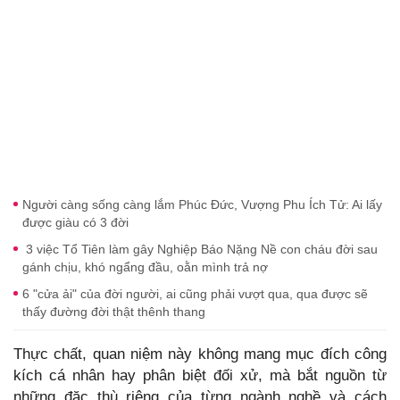
Người càng sống càng lắm Phúc Đức, Vượng Phu Ích Tử: Ai lấy
được giàu có 3 đời
3 việc Tổ Tiên làm gây Nghiệp Báo Nặng Nề con cháu đời sau
gánh chịu, khó ngẩng đầu, oằn mình trả nợ
6 "cửa ải" của đời người, ai cũng phải vượt qua, qua được sẽ
thấy đường đời thật thênh thang
Thực chất, quan niệm này không mang mục đích công
kích cá nhân hay phân biệt đối xử, mà bắt nguồn từ
những đặc thù riêng của từng ngành nghề và cách