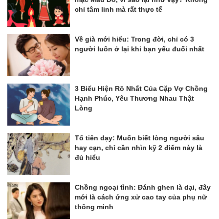
chỉ tâm linh mà rất thực tế
Về già mới hiểu: Trong đời, chỉ có 3
người luôn ở lại khi bạn yếu đuối nhất
3 Biểu Hiện Rõ Nhất Của Cặp Vợ Chồng
Hạnh Phúc, Yêu Thương Nhau Thật
Lòng
Tổ tiên dạy: Muốn biết lòng người sâu
hay cạn, chỉ cần nhìn kỹ 2 điểm này là
đủ hiểu
Chồng ngoại tình: Đánh ghen là dại, đây
mới là cách ứng xử cao tay của phụ nữ
thông minh