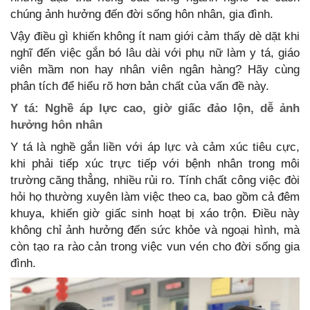
chúng ảnh hưởng đến đời sống hôn nhân, gia đình.
Vậy điều gì khiến không ít nam giới cảm thấy dè dặt khi
nghĩ đến việc gắn bó lâu dài với phụ nữ làm y tá, giáo
viên mầm non hay nhân viên ngân hàng? Hãy cùng
phân tích để hiểu rõ hơn bản chất của vấn đề này.
Y tá: Nghề áp lực cao, giờ giấc đảo lộn, dễ ảnh
hưởng hôn nhân
Y tá là nghề gắn liền với áp lực và cảm xúc tiêu cực,
khi phải tiếp xúc trực tiếp với bệnh nhân trong môi
trường căng thẳng, nhiều rủi ro. Tính chất công việc đòi
hỏi họ thường xuyên làm việc theo ca, bao gồm cả đêm
khuya, khiến giờ giấc sinh hoạt bị xáo trộn. Điều này
không chỉ ảnh hưởng đến sức khỏe và ngoại hình, mà
còn tạo ra rào cản trong việc vun vén cho đời sống gia
đình.