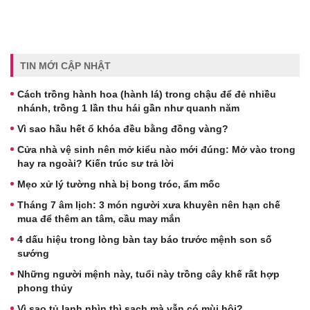
TIN MỚI CẬP NHẬT
Cách trồng hành hoa (hành lá) trong chậu để đẻ nhiều
nhánh, trồng 1 lần thu hái gần như quanh năm
Vì sao hầu hết ổ khóa đều bằng đồng vàng?
Cửa nhà vệ sinh nên mở kiểu nào mới đúng: Mở vào trong
hay ra ngoài? Kiến trúc sư trả lời
Mẹo xử lý tường nhà bị bong tróc, ẩm mốc
Tháng 7 âm lịch: 3 món người xưa khuyên nên hạn chế
mua để thêm an tâm, cầu may mắn
4 dấu hiệu trong lòng bàn tay báo trước mệnh son số
sướng
Những người mệnh này, tuổi này trồng cây khế rất hợp
phong thủy
Vì sao tủ lạnh nhìn thì sạch mà vẫn có mùi hôi?