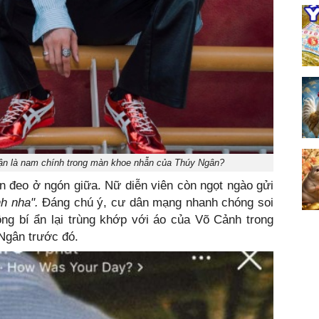
ận là nam chính trong màn khoe nhẫn của Thúy Ngân?
 đeo ở ngón giữa. Nữ diễn viên còn ngọt ngào gửi
h nha".
Đáng chú ý, cư dân mạng nhanh chóng soi
ông bí ẩn lại trùng khớp với áo của Võ Cảnh trong
 Ngân trước đó.