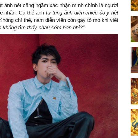
ạt ảnh nét căng ngầm xác nhận mình chính là người
oe nhẫn. Cụ thể anh
tự tung ảnh diện chiếc áo y hệt
Không chỉ thế, nam diễn viên còn gây tò mò khi viết
o không tìm thấy nhau sớm hơn nhỉ?".