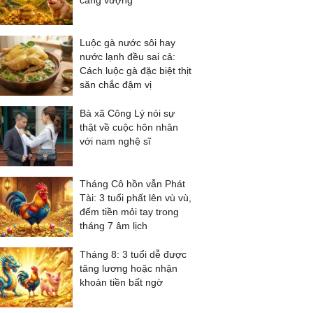
càng vượng
Luộc gà nước sôi hay
nước lạnh đều sai cả:
Cách luộc gà đặc biệt thịt
săn chắc đậm vị
Bà xã Công Lý nói sự
thật về cuộc hôn nhân
với nam nghệ sĩ
Tháng Cô hồn vẫn Phát
Tài: 3 tuổi phất lên vù vù,
đếm tiền mỏi tay trong
tháng 7 âm lịch
Tháng 8: 3 tuổi dễ được
tăng lương hoặc nhận
khoản tiền bất ngờ