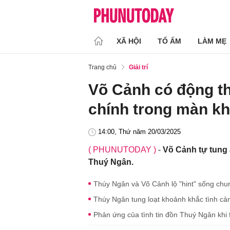
XÃ HỘI
TỔ ẤM
LÀM MẸ
Trang chủ
Giải trí
Võ Cảnh có động t
chính trong màn k
14:00, Thứ năm 20/03/2025
( PHUNUTODAY )
-
Võ Cảnh tự tung 
Thuý Ngân.
Thúy Ngân và Võ Cảnh lộ "hint" sống chu
Thúy Ngân tung loạt khoảnh khắc tình cả
Phản ứng của tình tin đồn Thuý Ngân khi f