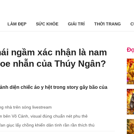
LÀM ĐẸP
SỨC KHỎE
GIẢI TRÍ
THỜI TRANG
C
Đọ
hái ngầm xác nhận là nam
hoe nhẫn của Thúy Ngân?
ảnh diện chiếc áo y hệt trong story gây bão của
ng nhà trên sóng livestream
m bên Võ Cảnh, visual đúng chuẩn nét phu thê
an giục lấy chồng khiến dân tình rần rần thích thú