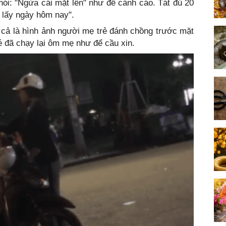
 nói: "Ngửa cái mặt lên" như để cảnh cáo. Tát đủ 20
 lấy ngày hôm nay".
 cả là hình ảnh người mẹ trẻ đánh chồng trước mặt
é đã chạy lại ôm mẹ như để cầu xin.