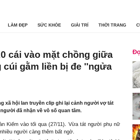
LÀM ĐẸP
SỨC KHỎE
GIẢI TRÍ
THỜI TRANG
C
Đọ
p 20 cái vào mặt chồng giữa
cúi gằm liền bị đe ''ngửa
g xã hội lan truyền clip ghi lại cảnh người vợ tát
g người đã nhận về vô số quan tâm.
àn Kiếm vào tối qua (27/11). Vừa tát người phụ nữ
nhiều người càng thêm bất ngờ.