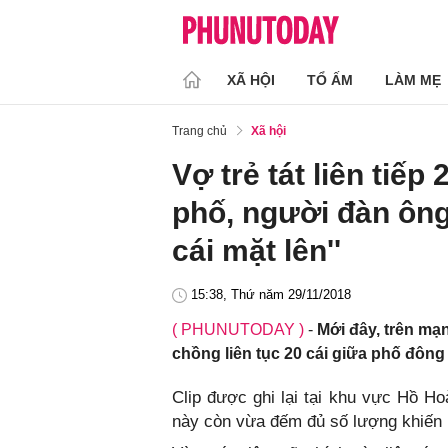
XÃ HỘI
TỔ ẤM
LÀM MẸ
Trang chủ
Xã hội
Vợ trẻ tát liên tiế
phố, người đàn ông 
cái mặt lên''
15:38, Thứ năm 29/11/2018
( PHUNUTODAY )
-
Mới đây, trên mạn
chồng liên tục 20 cái giữa phố đôn
Clip được ghi lại tại khu vực Hồ Ho
này còn vừa đếm đủ số lượng khiến 