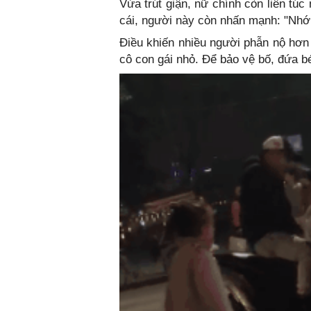
Vừa trút giận, nữ chính còn liên túc
cái, người này còn nhấn mạnh: "Nhớ
Điều khiến nhiều người phẫn nộ hơn
cô con gái nhỏ. Để bảo vệ bố, đứa b