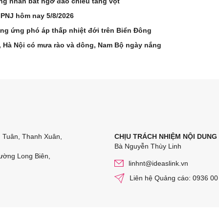
ng nhẫn bất ngờ đảo chiều tăng vọt
 PNJ hôm nay 5/8/2026
ơng ứng phó áp thấp nhiệt đới trên Biển Đông
n, Hà Nội có mưa rào và dông, Nam Bộ ngày nắng
n Tuân, Thanh Xuân,
CHỊU TRÁCH NHIỆM NỘI DUNG
Bà Nguyễn Thùy Linh
ường Long Biên,
linhnt@ideaslink.vn
Liên hệ Quảng cáo: 0936 00