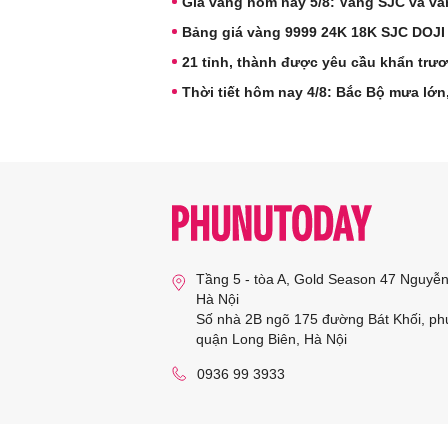
Giá vàng hôm nay 5/8: Vàng SJC và và
Bảng giá vàng 9999 24K 18K SJC DOJI
21 tỉnh, thành được yêu cầu khẩn trư
Thời tiết hôm nay 4/8: Bắc Bộ mưa lớ
Tầng 5 - tòa A, Gold Season 47 Nguyễ
Hà Nội
Số nhà 2B ngõ 175 đường Bát Khối, ph
quận Long Biên, Hà Nội
0936 99 3933