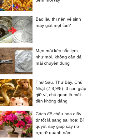
đếm mỏi tay
Bao lâu thì nên vệ sinh
máy giặt một lần?
Mẹo mài kéo sắc lẹm
như mới, không cần đá
mài chuyên dụng
Thứ Sáu, Thứ Bảy, Chủ
Nhật (7,8,9/8): 3 con giáp
giữ ví, chủ quan là mất
tiền không đáng
Cách để chậu hoa giấy
từ tốt lá sang sai hoa: Bí
quyết này giúp cây nở
rực rỡ quanh năm