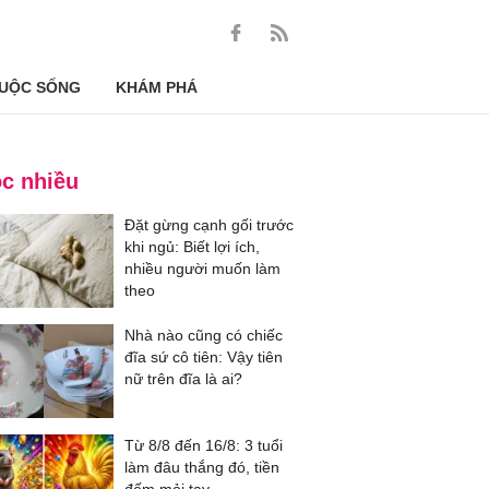
UỘC SỐNG
KHÁM PHÁ
c nhiều
Đặt gừng cạnh gối trước
khi ngủ: Biết lợi ích,
nhiều người muốn làm
theo
Nhà nào cũng có chiếc
đĩa sứ cô tiên: Vậy tiên
nữ trên đĩa là ai?
Từ 8/8 đến 16/8: 3 tuổi
làm đâu thắng đó, tiền