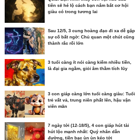
tiên sẽ hé lộ cách bạn nắm bắt cơ hội
giàu có trong tương lai
Sau 12/5, 3 cung hoàng đạo đi xa dễ gặp
sự cố bất ngờ: Chủ quan một chút cũng
thành rắc rối lớn
3 tuổi càng ít nói càng kiếm nhiều tiền,
là đại gia ngầm, giỏi âm thầm tích lũy
3 con giáp càng lớn tuổi càng giàu: Tuổi
trẻ vất vả, trung niên phất lên, hậu vận
viên mãn
7 ngày tới (12-18/5), 4 con giáp hút tài
hút lộc mạnh nhất: Quý nhân dẫn
đường, tiền bạc ùn ùn kéo tới