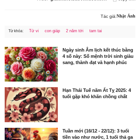
Tác giả:
Nhật Ánh
Tử vi
con giáp
2 năm tới
tam tai
Từ khóa:
Ngày sinh Âm lịch kết thúc bằng
4 số này: Số mệnh trời sinh giàu
sang, thành đạt và hạnh phúc
Hạn Thái Tuế năm Ất Tỵ 2025: 4
tuổi gặp khó khăn chồng chất
Tuần mới (16/12 - 22/12): 3 tuổi
tiền vào như nước, 1 tuổi thả ga