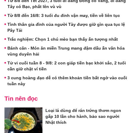
Từ 8/8 đến Tết 2027, 3 tuổi đi đằng Đông có Vàng, đi đằng
Tây có Bạc, phất lên vù vù
Từ 8/8 đến 16/8: 3 tuổi đu đỉnh vận may, tiền về liên tục
Tình thân gia đình của người Tày được giữ gìn qua tục lệ
Pây Tái
Trắc nghiệm: Chọn 1 chú mèo bạn thấy ấn tượng nhất
Bánh căn - Món ăn miền Trung mang đậm dấu ấn văn hóa
vùng duyên hải
Tử vi cuối tuần 8 - 9/8: 2 con giáp tiền bạc khởi sắc, 2 tuổi
cần giữ chặt ví tiền
3 cung hoàng đạo dễ có thêm khoản tiền bất ngờ vào cuối
tuần này
Tin nên đọc
Loại lá dùng để rán trứng thơm ngon
gấp 10 lần cho hành, bảo sao người
Nhật thích