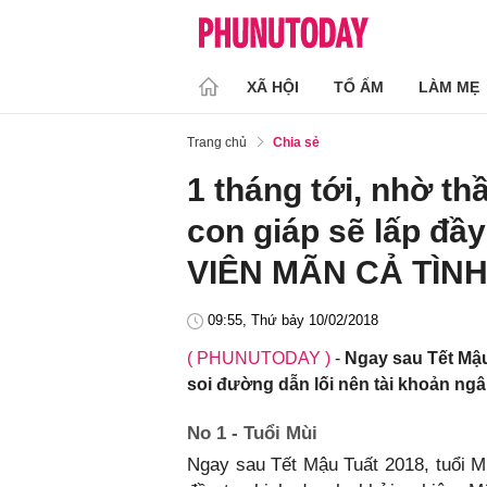
XÃ HỘI
TỔ ẤM
LÀM MẸ
Trang chủ
Chia sẻ
1 tháng tới, nhờ t
con giáp sẽ lấp 
VIÊN MÃN CẢ TÌNH
09:55, Thứ bảy 10/02/2018
( PHUNUTODAY )
-
Ngay sau Tết Mậu
soi đường dẫn lối nên tài khoản ngâ
No 1 - Tuổi Mùi
Ngay sau Tết Mậu Tuất 2018, tuổi M