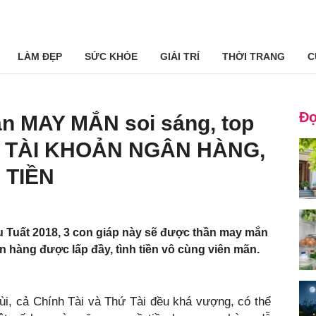
LÀM ĐẸP
SỨC KHỎE
GIẢI TRÍ
THỜI TRANG
C
Đọ
hần MAY MẮN soi sáng, top
đầy TÀI KHOẢN NGÂN HÀNG,
 TIỀN
 Tuất 2018, 3 con giáp này sẽ được thần may mắn
n hàng được lấp đầy, tình tiền vô cùng viên mãn.
ùi, cả Chính Tài và Thứ Tài đều khá vượng, có thể