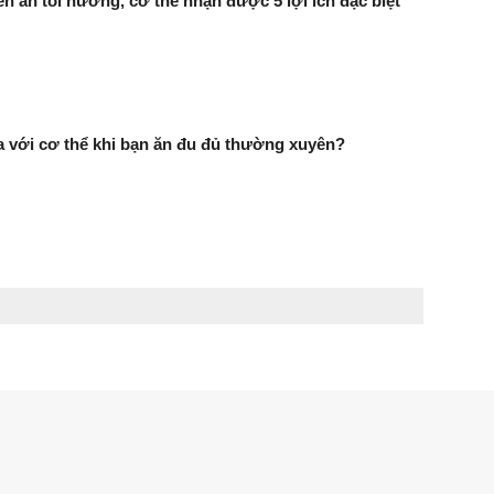
 ăn tỏi nướng, cơ thể nhận được 5 lợi ích đặc biệt
ra với cơ thể khi bạn ăn đu đủ thường xuyên?