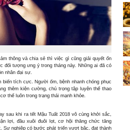
m thông và chia sẻ thì việc gì cũng giải quyết ổn
c đối tượng ưng ý trong tháng này. Những ai đã có
n nhân đại sự.
n biến tích cực. Người ốm, bệnh nhanh chóng phục
àng thêm kiện cường, chú trọng tập luyện thể thao
cơ thể luôn trong trạng thái mạnh khỏe.
ay sau khi ra tết Mậu Tuất 2018 vô cùng khởi sắc,
ận lợi, đầu xuôi đuôi lọt, cơ hội thăng chức tăng
. Sự nghiệp có bước phát triển vượt bậc, đạt thành