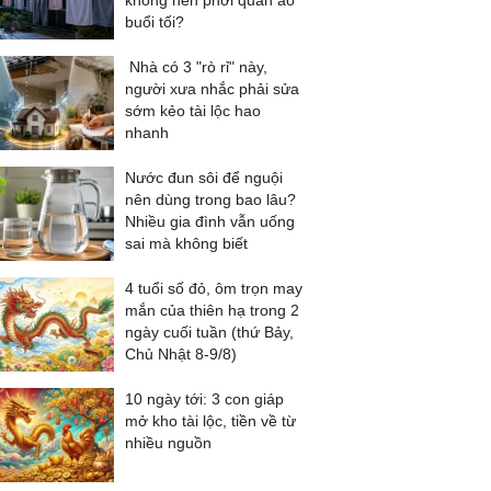
không nên phơi quần áo
buổi tối?
Nhà có 3 "rò rỉ" này,
người xưa nhắc phải sửa
sớm kẻo tài lộc hao
nhanh
Nước đun sôi để nguội
nên dùng trong bao lâu?
Nhiều gia đình vẫn uống
sai mà không biết
4 tuổi số đỏ, ôm trọn may
mắn của thiên hạ trong 2
ngày cuối tuần (thứ Bảy,
Chủ Nhật 8-9/8)
10 ngày tới: 3 con giáp
mở kho tài lộc, tiền về từ
nhiều nguồn