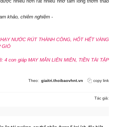
n được nhiều hơn rất nhiều nhờ tấm lòng thơm thảo
tham khảo, chiêm nghiệm -
iáp CHẠY NƯỚC RÚT THÀNH CÔNG, HỐT HẾT VÀNG
P GIÓ
018: 4 con giáp MAY MẮN LIÊN MIÊN, TIỀN TÀI TẬP
Theo:
giaitri.thoibaovhnt.vn
copy link
Tác giả: