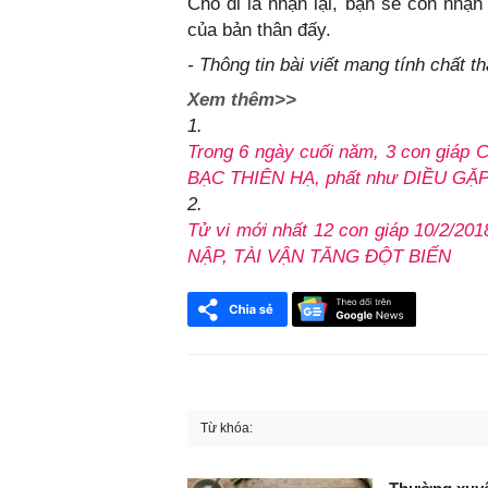
Cho đi là nhận lại, bạn sẽ còn nhậ
của bản thân đấy.
- Thông tin bài viết mang tính chất 
Xem thêm>>
1.
Trong 6 ngày cuối năm, 3 con g
BẠC THIÊN HẠ, phất như DIỀU GẶ
2.
Tử vi mới nhất 12 con giáp 10/2/2
NẬP, TÀI VẬN TĂNG ĐỘT BIẾN
Từ khóa:
FaceBook