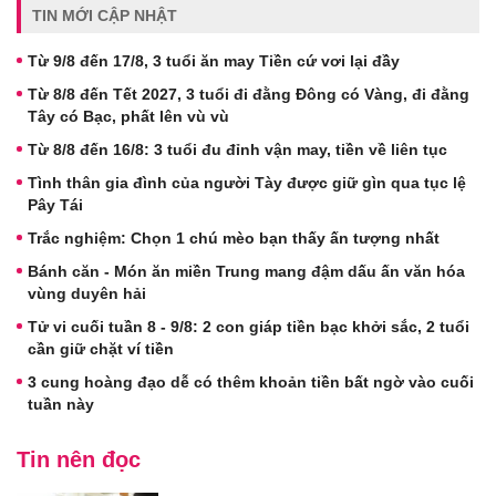
TIN MỚI CẬP NHẬT
Từ 9/8 đến 17/8, 3 tuổi ăn may Tiền cứ vơi lại đầy
Từ 8/8 đến Tết 2027, 3 tuổi đi đằng Đông có Vàng, đi đằng
Tây có Bạc, phất lên vù vù
Từ 8/8 đến 16/8: 3 tuổi đu đỉnh vận may, tiền về liên tục
Tình thân gia đình của người Tày được giữ gìn qua tục lệ
Pây Tái
Trắc nghiệm: Chọn 1 chú mèo bạn thấy ấn tượng nhất
Bánh căn - Món ăn miền Trung mang đậm dấu ấn văn hóa
vùng duyên hải
Tử vi cuối tuần 8 - 9/8: 2 con giáp tiền bạc khởi sắc, 2 tuổi
cần giữ chặt ví tiền
3 cung hoàng đạo dễ có thêm khoản tiền bất ngờ vào cuối
tuần này
Tin nên đọc