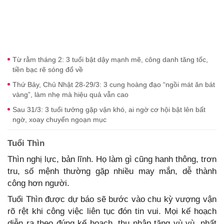
Từ rằm tháng 2: 3 tuổi bật dậy mạnh mẽ, công danh tăng tốc,
tiền bạc rẽ sóng đổ về
Thứ Bảy, Chủ Nhật 28-29/3: 3 cung hoàng đạo “ngồi mát ăn bát
vàng”, làm nhẹ mà hiệu quả vẫn cao
Sau 31/3: 3 tuổi tưởng gặp vận khó, ai ngờ cơ hội bật lên bất
ngờ, xoay chuyển ngoạn mục
Tuổi Thìn
Thìn nghị lực, bản lĩnh. Họ làm gì cũng hanh thông, trơn
tru, số mệnh thường gặp nhiều may mắn, dễ thành
công hơn người.
Tuổi Thìn được dự báo sẽ bước vào chu kỳ vượng vận
rõ rệt khi công việc liên tục đón tin vui. Mọi kế hoạch
diễn ra theo đúng kế hoạch, thu nhập tăng vù vù, nhất