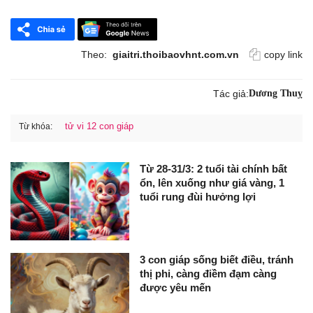
Theo:
giaitri.thoibaovhnt.com.vn
copy link
Tác giả:
Dương Thuỵ
tử vi 12 con giáp
Từ khóa:
Từ 28-31/3: 2 tuổi tài chính bất
ổn, lên xuống như giá vàng, 1
tuổi rung đùi hưởng lợi
3 con giáp sống biết điều, tránh
thị phi, càng điềm đạm càng
được yêu mến