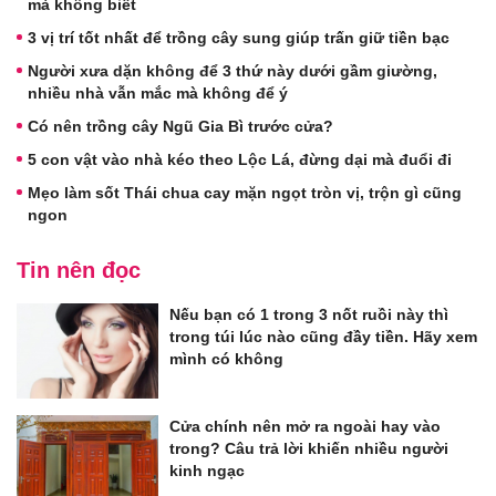
mà không biết
3 vị trí tốt nhất để trồng cây sung giúp trấn giữ tiền bạc
Người xưa dặn không để 3 thứ này dưới gầm giường,
nhiều nhà vẫn mắc mà không để ý
Có nên trồng cây Ngũ Gia Bì trước cửa?
5 con vật vào nhà kéo theo Lộc Lá, đừng dại mà đuổi đi
Mẹo làm sốt Thái chua cay mặn ngọt tròn vị, trộn gì cũng
ngon
Tin nên đọc
Nếu bạn có 1 trong 3 nốt ruồi này thì
trong túi lúc nào cũng đầy tiền. Hãy xem
mình có không
Cửa chính nên mở ra ngoài hay vào
trong? Câu trả lời khiến nhiều người
kinh ngạc