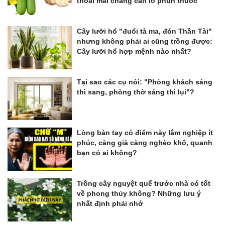
thoải mái chẳng cần lo phun thuốc
Cây lưỡi hổ "đuổi tà ma, đón Thần Tài"
nhưng không phải ai cũng trồng được:
Cây lưỡi hổ hợp mệnh nào nhất?
Tại sao các cụ nói: "Phòng khách sáng
thì sang, phòng thờ sáng thì lụi"?
Lòng bàn tay có điểm này lắm nghiệp ít
phúc, càng già càng nghèo khổ, quanh
bạn có ai không?
Trồng cây nguyệt quế trước nhà có tốt
về phong thủy không? Những lưu ý
nhất định phải nhớ