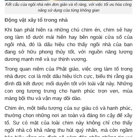
Kết cấu của ngôi nhà nên đơn giản và rõ ràng, với việc tối ưu hóa công
năng sử dụng của từng không gian
Động
vật
xây
tổ
trong
nhà
Khi bạn phát hiện ra những chú chim én, chim sẻ hay
ong làm tổ dưới mái hiên hay bên ngoài cửa sổ của
ngôi nhà, đó là dấu hiệu cho thấy ngôi nhà của bạn
đang sở hữu phong thủy tốt, với nguồn năng lượng
dương mạnh mẽ và sự thịnh vượng.
Trong quan niệm của Phật giáo, việc ong làm tổ trong
nhà được coi là một dấu hiệu tích cực, biểu thị rằng gia
đình đã kết được mối duyên tốt với loài vật này. Những
con ong tượng trưng cho hạnh phúc trọn vẹn, mùa
màng bội thu và vận may dồi dào.
Chim én, một biểu tượng của sự giàu có và hạnh phúc,
thường chọn những nơi an toàn và đáng tin cậy để xây
tổ. Sự có mặt của loài chim này không chỉ cho thấy
ngôi nhà có khả năng thu hút quý nhân, mà còn ngầm