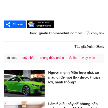
Theo:
giaitri.thoibaovhnt.com.vn
copy link
Tác giả:
Ngân Giang
quý nhân
phong thủy nhà ở
tài lộc
may mắn
Từ khóa:
Người mệnh Mộc hợp nhà, xe
màu gì để mọi thứ được thuận
lợi, hanh thông?
Làm 6 điều này để phòng bếp