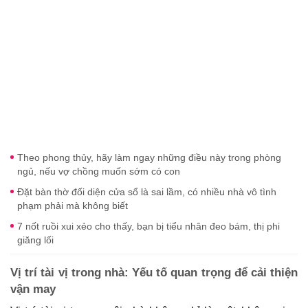
Theo phong thủy, hãy làm ngay những điều này trong phòng
ngủ, nếu vợ chồng muốn sớm có con
Đặt bàn thờ đối diện cửa sổ là sai lầm, có nhiều nhà vô tình
phạm phải mà không biết
7 nốt ruồi xui xẻo cho thấy, bạn bị tiểu nhân đeo bám, thị phi
giăng lối
Vị
trí
tài
vị
trong
nhà: Yếu
tố
quan
trọng
để
cải
thiện
vận
may