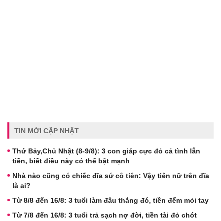
TIN MỚI CẬP NHẬT
Thứ Bảy,Chủ Nhật (8-9/8): 3 con giáp cực đỏ cả tình lẫn
tiền, biết điều này có thể bật mạnh
Nhà nào cũng có chiếc đĩa sứ cô tiên: Vậy tiên nữ trên đĩa
là ai?
Từ 8/8 đến 16/8: 3 tuổi làm đâu thắng đó, tiền đếm mỏi tay
Từ 7/8 đến 16/8: 3 tuổi trả sạch nợ đời, tiền tài đỏ chót