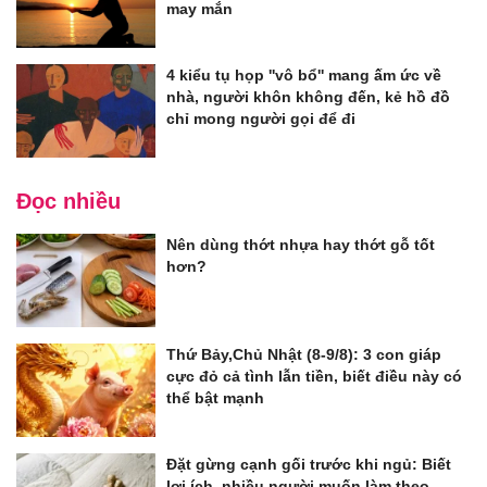
may mắn
4 kiểu tụ họp ''vô bổ'' mang ấm ức về
nhà, người khôn không đến, kẻ hồ đồ
chỉ mong người gọi để đi
Đọc nhiều
Nên dùng thớt nhựa hay thớt gỗ tốt
hơn?
Thứ Bảy,Chủ Nhật (8-9/8): 3 con giáp
cực đỏ cả tình lẫn tiền, biết điều này có
thể bật mạnh
Đặt gừng cạnh gối trước khi ngủ: Biết
lợi ích, nhiều người muốn làm theo