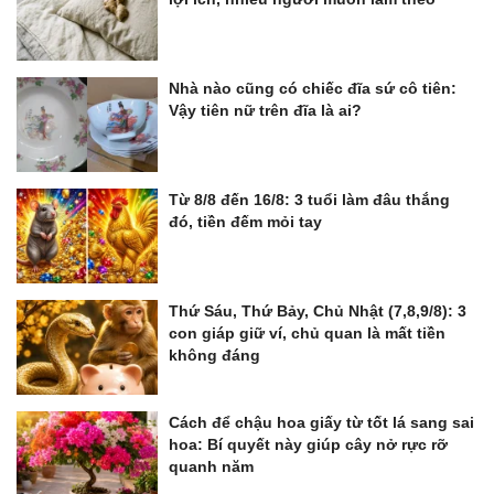
Nhà nào cũng có chiếc đĩa sứ cô tiên:
Vậy tiên nữ trên đĩa là ai?
Từ 8/8 đến 16/8: 3 tuổi làm đâu thắng
đó, tiền đếm mỏi tay
Thứ Sáu, Thứ Bảy, Chủ Nhật (7,8,9/8): 3
con giáp giữ ví, chủ quan là mất tiền
không đáng
Cách để chậu hoa giấy từ tốt lá sang sai
hoa: Bí quyết này giúp cây nở rực rỡ
quanh năm