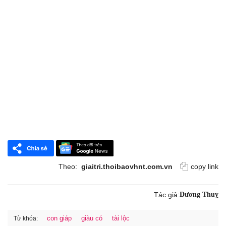
Theo:
giaitri.thoibaovhnt.com.vn
copy link
Tác giả:
Dương Thuỵ
con giáp
giàu có
tài lộc
Từ khóa: