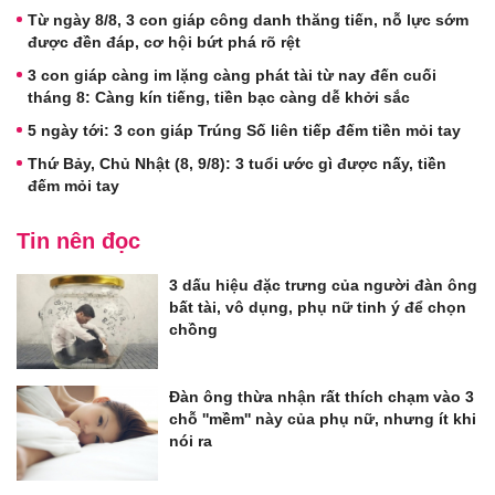
Từ ngày 8/8, 3 con giáp công danh thăng tiến, nỗ lực sớm
được đền đáp, cơ hội bứt phá rõ rệt
3 con giáp càng im lặng càng phát tài từ nay đến cuối
tháng 8: Càng kín tiếng, tiền bạc càng dễ khởi sắc
5 ngày tới: 3 con giáp Trúng Số liên tiếp đếm tiền mỏi tay
Thứ Bảy, Chủ Nhật (8, 9/8): 3 tuổi ước gì được nấy, tiền
đếm mỏi tay
Tin nên đọc
3 dấu hiệu đặc trưng của người đàn ông
bất tài, vô dụng, phụ nữ tinh ý để chọn
chồng
Đàn ông thừa nhận rất thích chạm vào 3
chỗ ''mềm'' này của phụ nữ, nhưng ít khi
nói ra