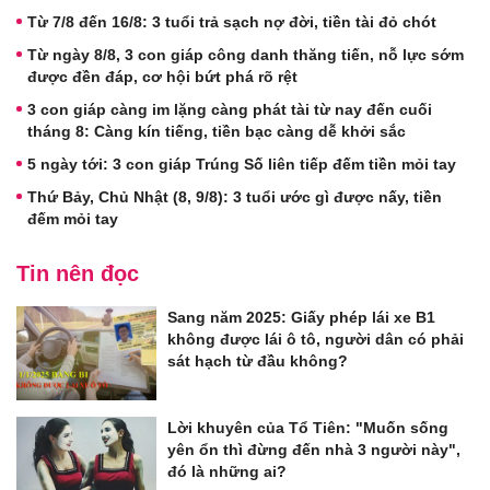
Từ 7/8 đến 16/8: 3 tuổi trả sạch nợ đời, tiền tài đỏ chót
Từ ngày 8/8, 3 con giáp công danh thăng tiến, nỗ lực sớm
được đền đáp, cơ hội bứt phá rõ rệt
3 con giáp càng im lặng càng phát tài từ nay đến cuối
tháng 8: Càng kín tiếng, tiền bạc càng dễ khởi sắc
5 ngày tới: 3 con giáp Trúng Số liên tiếp đếm tiền mỏi tay
Thứ Bảy, Chủ Nhật (8, 9/8): 3 tuổi ước gì được nấy, tiền
đếm mỏi tay
Tin nên đọc
Sang năm 2025: Giấy phép lái xe B1
không được lái ô tô, người dân có phải
sát hạch từ đầu không?
Lời khuyên của Tổ Tiên: "Muốn sống
yên ổn thì đừng đến nhà 3 người này",
đó là những ai?