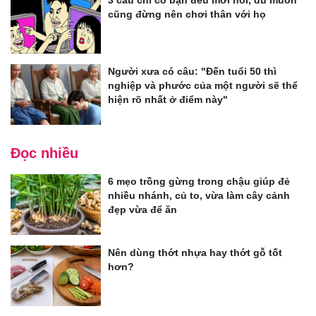
3 câu chỉ có bạn đểu mới nói, dù muốn
cũng đừng nên chơi thân với họ
Người xưa có câu: "Đến tuổi 50 thì
nghiệp và phước của một người sẽ thể
hiện rõ nhất ở điểm này"
Đọc nhiều
6 mẹo trồng gừng trong chậu giúp đẻ
nhiều nhánh, củ to, vừa làm cây cảnh
đẹp vừa để ăn
Nên dùng thớt nhựa hay thớt gỗ tốt
hơn?