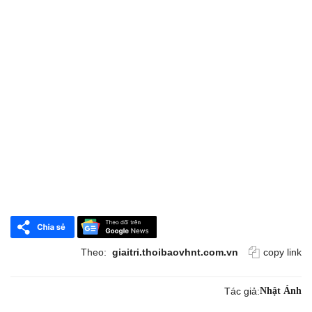
Theo:
giaitri.thoibaovhnt.com.vn
copy link
Tác giả:
Nhật Ánh