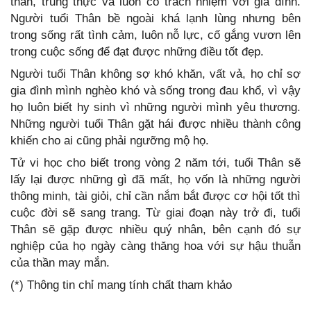
thắn, trung thực và luôn có trách nhiệm với gia đình.
Người tuổi Thân bề ngoài khá lạnh lùng nhưng bên
trong sống rất tình cảm, luôn nỗ lực, cố gắng vươn lên
trong cuộc sống để đạt được những điều tốt đẹp.
Người tuổi Thân không sợ khó khăn, vất vả, họ chỉ sợ
gia đình mình nghèo khó và sống trong đau khổ, vì vậy
họ luôn biết hy sinh vì những người mình yêu thương.
Những người tuổi Thân gặt hái được nhiều thành công
khiến cho ai cũng phải ngưỡng mộ họ.
Tử vi học cho biết trong vòng 2 năm tới, tuổi Thân sẽ
lấy lại được những gì đã mất, họ vốn là những người
thông minh, tài giỏi, chỉ cần nắm bắt được cơ hội tốt thì
cuộc đời sẽ sang trang. Từ giai đoạn này trở đi, tuổi
Thân sẽ gặp được nhiều quý nhân, bên cạnh đó sự
nghiệp của họ ngày càng thăng hoa với sự hậu thuẫn
của thần may mắn.
(*) Thông tin chỉ mang tính chất tham khảo