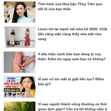
Tình hình của Hoa hậu Thùy Tiên qua
tiết lộ của bạn thân
Linen trở lại mạnh mẽ mùa hè 2026: Chất
liệu càng mặc càng thấy vừa mát vừa
sang
4 dấu hiệu cảnh báo bạn đang bị suy
thận: Kiểm tra ngay xem bạn có không?
Vì sao có lúc mắt bị giật liên tục? Điềm
báo gì?
Vì sao người thành công thường có thói
quen đơn giản? Câu trả lời không nằm ở