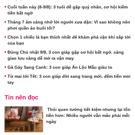
Cuối tuần này (8-9/8): 3 tuổi dễ gặp quý nhân, cơ hội kiếm
tiền bất ngờ
Tháng 7 âm càng nhớ lời người xưa dặn: Vì sao không nên
phơi quần áo buổi tối?
Chọn 1 chiếc lá bạn thích nhất để khám phá vận khí sắp tới
của bạn
Đúng Chủ nhật 9/8, 3 con giáp gặp cơ hội bất ngờ, càng
giao lưu càng dễ mở ra vận may
Gà Gáy Sang Canh: 3 con giáp Ăn Lộc Mẫu giàu to
Từ mai tới Tết: 3 con giáp đời sang trang mới, đếm tiền mỏi
tay
Tin nên đọc
Thói quen tưởng tiết kiệm nhưng lại tốn
tiền hơn: Nhiều người vẫn mắc phải mỗi
ngày