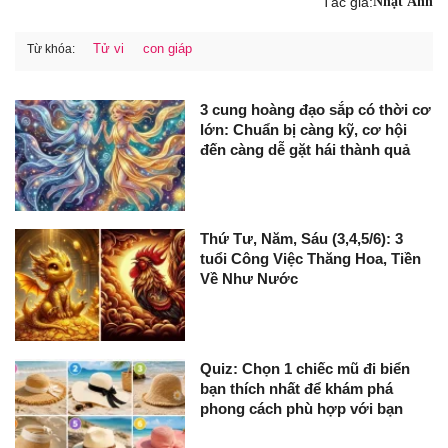
Tác giả:
Nhật Ánh
Tử vi
con giáp
Từ khóa:
3 cung hoàng đạo sắp có thời cơ
lớn: Chuẩn bị càng kỹ, cơ hội
đến càng dễ gặt hái thành quả
Thứ Tư, Năm, Sáu (3,4,5/6): 3
tuổi Công Việc Thăng Hoa, Tiền
Về Như Nước
Quiz: Chọn 1 chiếc mũ đi biển
bạn thích nhất để khám phá
phong cách phù hợp với bạn