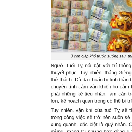
3 con giáp khổ trước sướng sau, th
Người tuổi Tỵ nổi bật với trí thôn
thuyết phục. Tuy nhiên, tháng Giêng 
thử thách. Dù đã chuẩn bị tinh thần
chuyện tình cảm vẫn khiến họ cảm t
phải những kẻ tiểu nhân, làm cản t
lớn, kế hoạch quan trọng có thể bị tr
Tuy nhiên, vận khí của tuổi Tỵ sẽ 
trong công việc sẽ trở nên suôn s
xung quanh, đặc biệt là quý nhân.
mừng, mang lại những hợp đồng giá 