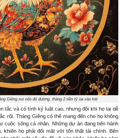
áng Giêng xui xẻo đủ đường, tháng 2 tiền tỷ ùa vào két
 tắc và có tính kỷ luật cao, nhưng đôi khi họ lại dễ
rắc rối. Tháng Giêng có thể mang đến cho họ không
như cuộc sống cá nhân. Những dự án đang tiến hành
 khiến họ phải đối mặt với tổn thất tài chính. Bên