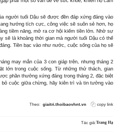
 gặp phải một số vấn đề về sức khỏe, khiến họ cảm
của người tuổi Dậu sẽ được đền đáp xứng đáng vào
sang hướng tích cực, công việc sẽ suôn sẻ hơn, họ
àng tiềm năng, mở ra cơ hội kiếm tiền lớn. Nhờ sự
y sẽ là khoảng thời gian mà người tuổi Dậu có thể
đáng. Tiền bạc vào như nước, cuộc sống của họ sẽ
tháng may mắn của 3 con giáp trên, nhưng tháng 2
 lớn trong cuộc sống. Từ những thử thách, gian
ược phần thưởng xứng đáng trong tháng 2, đặc biệt
ờ bỏ cuộc giữa chừng, hãy kiên trì và tin tưởng vào
Theo:
giaitri.thoibaovhnt.vn
copy link
Tác giả:
Trang Hạ