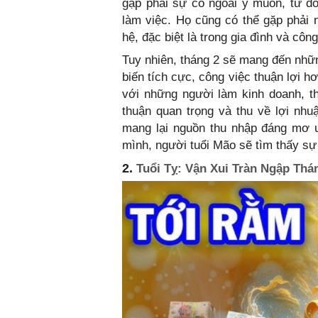
gặp phải sự cố ngoài ý muốn, từ đ
làm việc. Họ cũng có thể gặp phải
hệ, đặc biệt là trong gia đình và công
Tuy nhiên, tháng 2 sẽ mang đến nhữn
biến tích cực, công việc thuận lợi hơ
với những người làm kinh doanh, t
thuận quan trọng và thu về lợi nhu
mang lại nguồn thu nhập đáng mơ ư
mình, người tuổi Mão sẽ tìm thấy sự
2.
Tuổi Tỵ: Vận Xui Tràn Ngập Thá