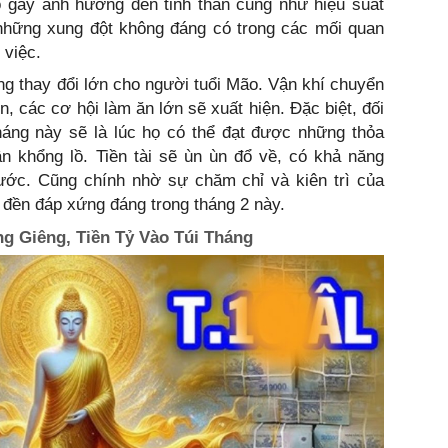
ó gây ảnh hưởng đến tinh thần cũng như hiệu suất
 những xung đột không đáng có trong các mối quan
 việc.
g thay đổi lớn cho người tuổi Mão. Vận khí chuyển
n, các cơ hội làm ăn lớn sẽ xuất hiện. Đặc biệt, đối
háng này sẽ là lúc họ có thể đạt được những thỏa
ận khổng lồ. Tiền tài sẽ ùn ùn đổ về, có khả năng
ớc. Cũng chính nhờ sự chăm chỉ và kiên trì của
 đền đáp xứng đáng trong tháng 2 này.
ng Giêng, Tiền Tỷ Vào Túi Tháng