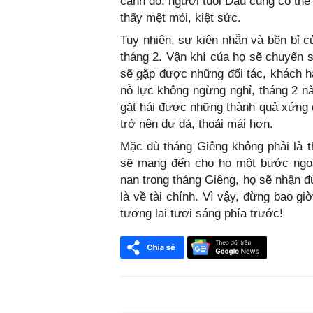
cạnh đó, người tuổi Dậu cũng có thể
thấy mệt mỏi, kiệt sức.
Tuy nhiên, sự kiên nhẫn và bền bỉ 
tháng 2. Vận khí của họ sẽ chuyển 
sẽ gặp được những đối tác, khách h
nỗ lực không ngừng nghỉ, tháng 2 nà
gặt hái được những thành quả xứng 
trở nên dư dả, thoải mái hơn.
Mặc dù tháng Giêng không phải là 
sẽ mang đến cho họ một bước ngoặt
nan trong tháng Giêng, họ sẽ nhận đ
là về tài chính. Vì vậy, đừng bao gi
tương lai tươi sáng phía trước!