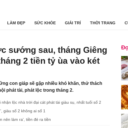
LÀM ĐẸP
SỨC KHỎE
GIẢI TRÍ
THỜI TRANG
C
Đọ
ớc sướng sau, tháng Giêng
háng 2 tiền tỷ ùa vào két
hững con giáp sẽ gặp nhiều khó khăn, thử thách
i phát tài, phát lộc trong tháng 2.
̣n lộc nhà trời đại cát phát tài giàu sụ, nhất tuổi số 2
n', giàu số 2 không ai số 1
n nên làm ra', tiền đẻ ra tiền