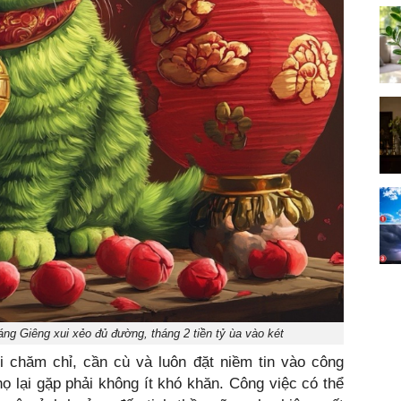
áng Giêng xui xẻo đủ đường, tháng 2 tiền tỷ ùa vào két
 chăm chỉ, cần cù và luôn đặt niềm tin vào công
họ lại gặp phải không ít khó khăn. Công việc có thể