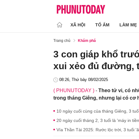
XÃ HỘI
TỔ ẤM
LÀM MẸ
Trang chủ
Khám phá
3 con giáp khổ trư
xui xẻo đủ đường, t
08:26, Thứ bảy 08/02/2025
( PHUNUTODAY )
-
Theo tử vi, có n
trong tháng Giêng, nhưng lại có cơ hộ
10 ngày cuối cùng của tháng Giêng, 3 tuổi nhâ
20 ngày cuối tháng 2, 3 tuổi là 'máy in tiề
Vía Thần Tài 2025: Rước lộc trời, 3 tuổi 'ă