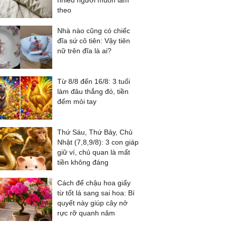
nhiều người muốn làm
theo
Nhà nào cũng có chiếc
đĩa sứ cô tiên: Vậy tiên
nữ trên đĩa là ai?
Từ 8/8 đến 16/8: 3 tuổi
làm đâu thắng đó, tiền
đếm mỏi tay
Thứ Sáu, Thứ Bảy, Chủ
Nhật (7,8,9/8): 3 con giáp
giữ ví, chủ quan là mất
tiền không đáng
Cách để chậu hoa giấy
từ tốt lá sang sai hoa: Bí
quyết này giúp cây nở
rực rỡ quanh năm