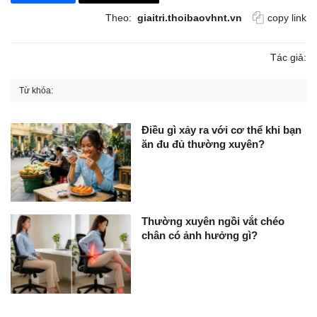
Theo:
giaitri.thoibaovhnt.vn
copy link
Tác giả:
Từ khóa:
Điều gì xảy ra với cơ thể khi bạn
ăn đu đủ thường xuyên?
Thường xuyên ngồi vắt chéo
chân có ảnh hưởng gì?