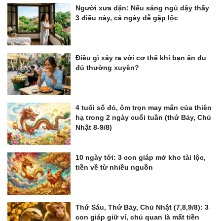
Người xưa dặn: Nếu sáng ngủ dậy thấy
3 điều này, cả ngày dễ gặp lộc
Điều gì xảy ra với cơ thể khi bạn ăn đu
đủ thường xuyên?
4 tuổi số đỏ, ôm trọn may mắn của thiên
hạ trong 2 ngày cuối tuần (thứ Bảy, Chủ
Nhật 8-9/8)
10 ngày tới: 3 con giáp mở kho tài lộc,
tiền về từ nhiều nguồn
Thứ Sáu, Thứ Bảy, Chủ Nhật (7,8,9/8): 3
con giáp giữ ví, chủ quan là mất tiền