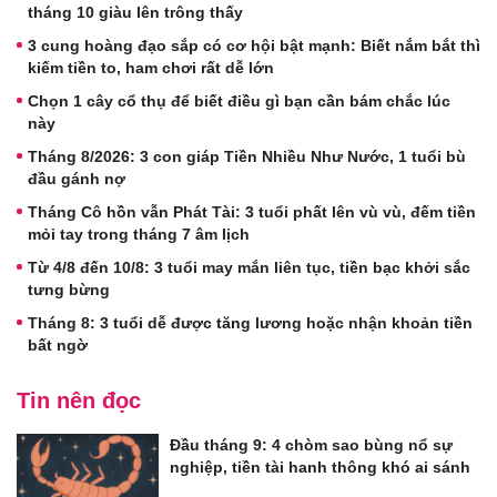
tháng 10 giàu lên trông thấy
3 cung hoàng đạo sắp có cơ hội bật mạnh: Biết nắm bắt thì
kiếm tiền to, ham chơi rất dễ lớn
Chọn 1 cây cổ thụ để biết điều gì bạn cần bám chắc lúc
này
Tháng 8/2026: 3 con giáp Tiền Nhiều Như Nước, 1 tuổi bù
đầu gánh nợ
Tháng Cô hồn vẫn Phát Tài: 3 tuổi phất lên vù vù, đếm tiền
mỏi tay trong tháng 7 âm lịch
Từ 4/8 đến 10/8: 3 tuổi may mắn liên tục, tiền bạc khởi sắc
tưng bừng
Tháng 8: 3 tuổi dễ được tăng lương hoặc nhận khoản tiền
bất ngờ
Tin nên đọc
Đầu tháng 9: 4 chòm sao bùng nổ sự
nghiệp, tiền tài hanh thông khó ai sánh