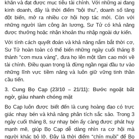
khăn và đạt được mục tiêu tài chính. Với những ai đang
kinh doanh, đây là thời điểm “bội thu”, doanh số tăng
đột biến, mở ra nhiều cơ hội hợp tác mới. Còn với
những người làm công ăn lương, Sư Tử có khả năng
được thưởng hoặc nhận khoản thu nhập ngoài dự kiến.
Với tính cách quyết đoán và khả năng nắm bắt thời cơ,
Sư Tử hoàn toàn có thể biến những ngày cuối tháng 8
thành “cơn mưa vàng”, đưa họ lên một tầm cao mới về
tài chính. Điều quan trọng là đừng ngần ngại đầu tư vào
những lĩnh vực tiềm năng và luôn giữ vững tinh thần
cầu tiến.
3. Cung Bọ Cạp (23/10 – 21/11): Bước ngoặt bất
ngờ, giàu nhanh chóng mặt
Bọ Cạp luôn được biết đến là cung hoàng đạo có trực
giác nhạy bén và khả năng phân tích sắc sảo. Trong 3
ngày cuối tháng 8, sự nhạy bén ấy càng được phát huy
mạnh mẽ, giúp Bọ Cạp dễ dàng nhìn ra cơ hội mà
người khác bỏ lỡ. Đây là thời điểm “chín muồi” để Bọ