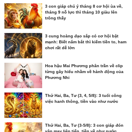
3 con giáp chú ý tháng 8 cơ hội ùa về,
tháng 9 nỗ lực thì tháng 10 giàu lên
trông thấy
3 cung hoàng đạo sắp có cơ hội bật
mạnh: Biết nắm bắt thì kiếm tiền to, ham
chơi rất dễ lớn
Hoa hậu Mai Phương phân trần về clip
từng gây hiểu nhầm về hành động của
Phương Nhi
Thứ Hai, Ba, Tư (3, 4, 5/8): 3 tuổi công
việc hanh thông, tiền vào như nước
Thứ Hai, Ba, Tư (3-5/8): 3 con giáp đón
vận may liên tiếp, tiền về như nước,