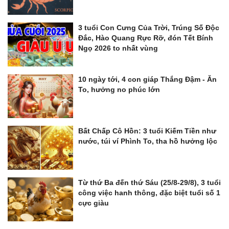
3 tuổi Con Cưng Của Trời, Trúng Số Độc
Đắc, Hào Quang Rực Rỡ, đón Tết Bính
Ngọ 2026 to nhất vùng
10 ngày tới, 4 con giáp Thắng Đậm - Ăn
To, hưởng no phúc lớn
Bất Chấp Cô Hồn: 3 tuổi Kiếm Tiền như
nước, túi ví Phình To, tha hồ hưởng lộc
Từ thứ Ba đến thứ Sáu (25/8-29/8), 3 tuổi
công việc hanh thông, đặc biệt tuổi số 1
cực giàu