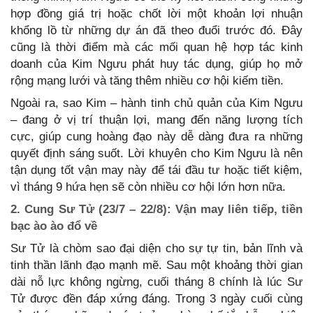
hợp đồng giá trị hoặc chốt lời một khoản lợi nhuận
khổng lồ từ những dự án đã theo đuổi trước đó. Đây
cũng là thời điểm mà các mối quan hệ hợp tác kinh
doanh của Kim Ngưu phát huy tác dụng, giúp họ mở
rộng mạng lưới và tăng thêm nhiều cơ hội kiếm tiền.
Ngoài ra, sao Kim – hành tinh chủ quản của Kim Ngưu
– đang ở vị trí thuận lợi, mang đến năng lượng tích
cực, giúp cung hoàng đạo này dễ dàng đưa ra những
quyết định sáng suốt. Lời khuyên cho Kim Ngưu là nên
tận dụng tốt vận may này để tái đầu tư hoặc tiết kiệm,
vì tháng 9 hứa hẹn sẽ còn nhiều cơ hội lớn hơn nữa.
2. Cung Sư Tử (23/7 – 22/8): Vận may liên tiếp, tiền
bạc ào ào đổ về
Sư Tử là chòm sao đại diện cho sự tự tin, bản lĩnh và
tinh thần lãnh đạo mạnh mẽ. Sau một khoảng thời gian
dài nỗ lực không ngừng, cuối tháng 8 chính là lúc Sư
Tử được đền đáp xứng đáng. Trong 3 ngày cuối cùng