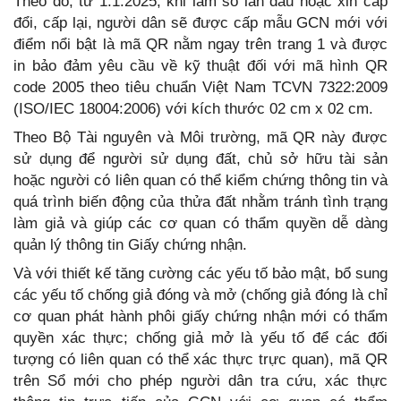
Theo đó, từ 1.1.2025, khi làm sổ lần đầu hoặc xin cấp
đổi, cấp lại, người dân sẽ được cấp mẫu GCN mới với
điểm nổi bật là mã QR nằm ngay trên trang 1 và được
in bảo đảm yêu cầu về kỹ thuật đối với mã hình QR
code 2005 theo tiêu chuẩn Việt Nam TCVN 7322:2009
(ISO/IEC 18004:2006) với kích thước 02 cm x 02 cm.
Theo Bộ Tài nguyên và Môi trường, mã QR này được
sử dụng để người sử dụng đất, chủ sở hữu tài sản
hoặc người có liên quan có thể kiểm chứng thông tin và
quá trình biến động của thửa đất nhằm tránh tình trạng
làm giả và giúp các cơ quan có thẩm quyền dễ dàng
quản lý thông tin Giấy chứng nhận.
Và với thiết kế tăng cường các yếu tố bảo mật, bổ sung
các yếu tố chống giả đóng và mở (chống giả đóng là chỉ
cơ quan phát hành phôi giấy chứng nhận mới có thẩm
quyền xác thực; chống giả mở là yếu tố để các đối
tượng có liên quan có thể xác thực trực quan), mã QR
trên Sổ mới cho phép người dân tra cứu, xác thực