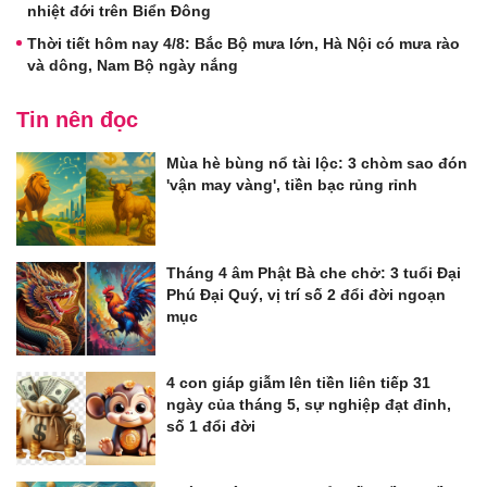
nhiệt đới trên Biển Đông
Thời tiết hôm nay 4/8: Bắc Bộ mưa lớn, Hà Nội có mưa rào
và dông, Nam Bộ ngày nắng
Tin nên đọc
Mùa hè bùng nổ tài lộc: 3 chòm sao đón
'vận may vàng', tiền bạc rủng rỉnh
Tháng 4 âm Phật Bà che chở: 3 tuổi Đại
Phú Đại Quý, vị trí số 2 đổi đời ngoạn
mục
4 con giáp giẫm lên tiền liên tiếp 31
ngày của tháng 5, sự nghiệp đạt đỉnh,
số 1 đổi đời