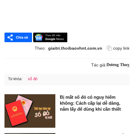
Theo:
giaitri.thoibaovhnt.com.vn
copy link
Tác giả:
Dương Thuỵ
sổ đỏ
Từ khóa:
Bị mất sổ đỏ có nguy hiểm
không: Cách cấp lại dễ dàng,
nắm lấy để dùng khi cần thiết