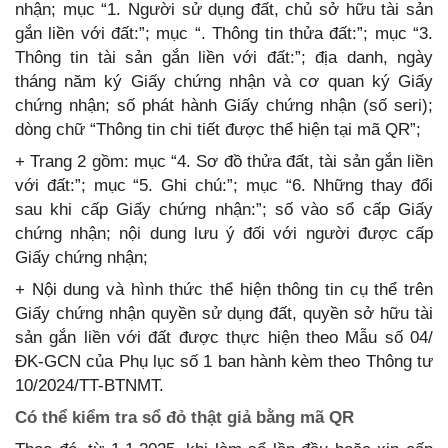
nhận; mục “1. Người sử dụng đất, chủ sở hữu tài sản
gắn liền với đất:”; mục “. Thông tin thửa đất:”; mục “3.
Thông tin tài sản gắn liền với đất:”; địa danh, ngày
tháng năm ký Giấy chứng nhận và cơ quan ký Giấy
chứng nhận; số phát hành Giấy chứng nhận (số seri);
dòng chữ “Thông tin chi tiết được thể hiện tại mã QR”;
+ Trang 2 gồm: mục “4. Sơ đồ thửa đất, tài sản gắn liền
với đất:”; mục “5. Ghi chú:”; mục “6. Những thay đổi
sau khi cấp Giấy chứng nhận:”; số vào sổ cấp Giấy
chứng nhận; nội dung lưu ý đối với người được cấp
Giấy chứng nhận;
+ Nội dung và hình thức thể hiện thông tin cụ thể trên
Giấy chứng nhận quyền sử dụng đất, quyền sở hữu tài
sản gắn liền với đất được thực hiện theo Mẫu số 04/
ĐK-GCN của Phụ lục số 1 ban hành kèm theo Thông tư
10/2024/TT-BTNMT.
Có thể kiểm tra sổ đỏ thật giả bằng mã QR