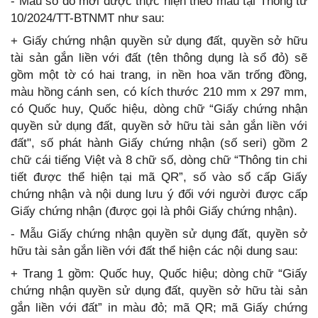
- Mẫu sổ đỏ mới được thực hiện theo mẫu tại Thông tư
10/2024/TT-BTNMT như sau:
+ Giấy chứng nhận quyền sử dụng đất, quyền sở hữu
tài sản gắn liền với đất (tên thông dụng là sổ đỏ) sẽ
gồm một tờ có hai trang, in nền hoa văn trống đồng,
màu hồng cánh sen, có kích thước 210 mm x 297 mm,
có Quốc huy, Quốc hiệu, dòng chữ “Giấy chứng nhận
quyền sử dụng đất, quyền sở hữu tài sản gắn liền với
đất", số phát hành Giấy chứng nhận (số seri) gồm 2
chữ cái tiếng Việt và 8 chữ số, dòng chữ “Thông tin chi
tiết được thể hiện tại mã QR”, số vào sổ cấp Giấy
chứng nhận và nội dung lưu ý đối với người được cấp
Giấy chứng nhận (được gọi là phôi Giấy chứng nhận).
- Mẫu Giấy chứng nhận quyền sử dụng đất, quyền sở
hữu tài sản gắn liền với đất thể hiện các nội dung sau:
+ Trang 1 gồm: Quốc huy, Quốc hiệu; dòng chữ “Giấy
chứng nhận quyền sử dụng đất, quyền sở hữu tài sản
gắn liền với đất” in màu đỏ; mã QR; mã Giấy chứng