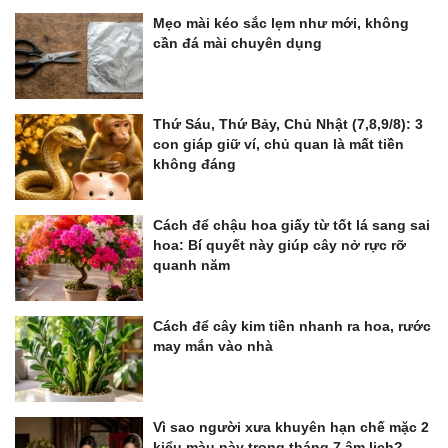
Mẹo mài kéo sắc lẹm như mới, không
cần đá mài chuyên dụng
Thứ Sáu, Thứ Bảy, Chủ Nhật (7,8,9/8): 3
con giáp giữ ví, chủ quan là mất tiền
không đáng
Cách để chậu hoa giấy từ tốt lá sang sai
hoa: Bí quyết này giúp cây nở rực rỡ
quanh năm
Cách để cây kim tiền nhanh ra hoa, rước
may mắn vào nhà
Vì sao người xưa khuyên hạn chế mặc 2
kiểu màu này trong tháng 7 âm lịch?