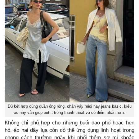
Dù kết hợp cùng quần ống rộng, chân váy midi hay jeans basic, kiểu
áo này vẫn giúp outfit trông thanh thoát và có điểm nhấn hơn.
Không chỉ phù hợp cho những buổi dạo phố hoặc hẹn
hò, áo hai dây lụa còn có thể ứng dụng linh hoạt trong
phong cách thường ngày khi phối thêm sơ mi khoác