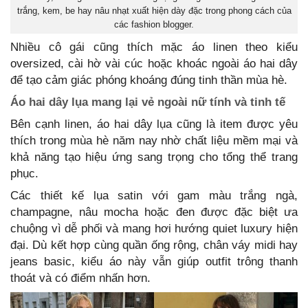
trắng, kem, be hay nâu nhạt xuất hiện dày đặc trong phong cách của
các fashion blogger.
Nhiều cô gái cũng thích mặc áo linen theo kiểu
oversized, cài hờ vài cúc hoặc khoác ngoài áo hai dây
để tạo cảm giác phóng khoáng đúng tinh thần mùa hè.
Áo hai dây lụa mang lại vẻ ngoài nữ tính và tinh tế
Bên cạnh linen, áo hai dây lụa cũng là item được yêu
thích trong mùa hè năm nay nhờ chất liệu mềm mại và
khả năng tạo hiệu ứng sang trọng cho tổng thể trang
phục.
Các thiết kế lụa satin với gam màu trắng ngà,
champagne, nâu mocha hoặc đen được đặc biệt ưa
chuộng vì dễ phối và mang hơi hướng quiet luxury hiện
đại. Dù kết hợp cùng quần ống rộng, chân váy midi hay
jeans basic, kiểu áo này vẫn giúp outfit trông thanh
thoát và có điểm nhấn hơn.