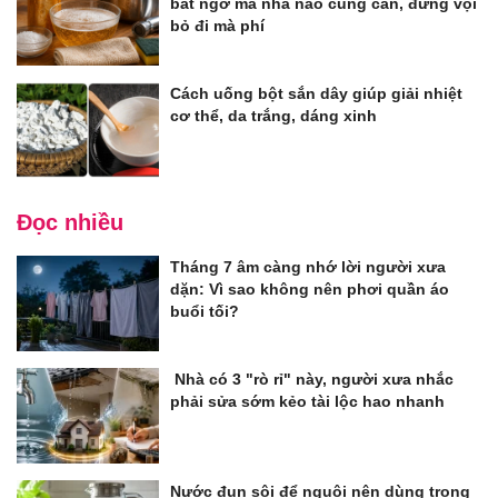
bất ngờ mà nhà nào cũng cần, đừng vội
bỏ đi mà phí
Cách uống bột sắn dây giúp giải nhiệt
cơ thể, da trắng, dáng xinh
Đọc nhiều
Tháng 7 âm càng nhớ lời người xưa
dặn: Vì sao không nên phơi quần áo
buổi tối?
Nhà có 3 "rò rỉ" này, người xưa nhắc
phải sửa sớm kẻo tài lộc hao nhanh
Nước đun sôi để nguội nên dùng trong