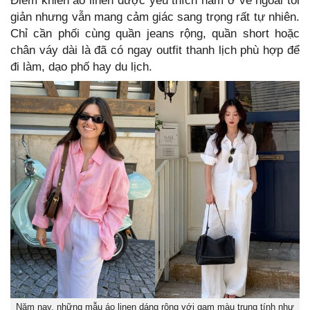
Điểm khiến áo linen được yêu thích nằm ở vẻ ngoài tối
giản nhưng vẫn mang cảm giác sang trọng rất tự nhiên.
Chỉ cần phối cùng quần jeans rộng, quần short hoặc
chân váy dài là đã có ngay outfit thanh lịch phù hợp để
đi làm, dạo phố hay du lịch.
Năm nay, những mẫu áo linen dáng rộng với gam màu trung tính như