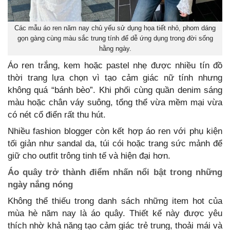
Các mẫu áo ren năm nay chủ yếu sử dụng họa tiết nhỏ, phom dáng
gọn gàng cùng màu sắc trung tính để dễ ứng dụng trong đời sống
hằng ngày.
Áo ren trắng, kem hoặc pastel nhẹ được nhiều tín đồ
thời trang lựa chọn vì tạo cảm giác nữ tính nhưng
không quá “bánh bèo”. Khi phối cùng quần denim sáng
màu hoặc chân váy suông, tổng thể vừa mềm mại vừa
có nét cổ điển rất thu hút.
Nhiều fashion blogger còn kết hợp áo ren với phụ kiện
tối giản như sandal da, túi cói hoặc trang sức mảnh để
giữ cho outfit trông tinh tế và hiện đại hơn.
Áo quây trở thành điểm nhấn nổi bật trong những
ngày nắng nóng
Không thể thiếu trong danh sách những item hot của
mùa hè năm nay là áo quây. Thiết kế này được yêu
thích nhờ khả năng tạo cảm giác trẻ trung, thoải mái và