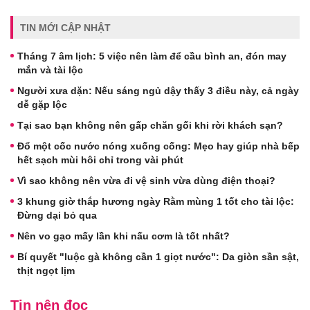
TIN MỚI CẬP NHẬT
Tháng 7 âm lịch: 5 việc nên làm để cầu bình an, đón may
mắn và tài lộc
Người xưa dặn: Nếu sáng ngủ dậy thấy 3 điều này, cả ngày
dễ gặp lộc
Tại sao bạn không nên gấp chăn gối khi rời khách sạn?
Đổ một cốc nước nóng xuống cống: Mẹo hay giúp nhà bếp
hết sạch mùi hôi chỉ trong vài phút
Vì sao không nên vừa đi vệ sinh vừa dùng điện thoại?
3 khung giờ thắp hương ngày Rằm mùng 1 tốt cho tài lộc:
Đừng dại bỏ qua
Nên vo gạo mấy lần khi nấu cơm là tốt nhất?
Bí quyết "luộc gà không cần 1 giọt nước": Da giòn sần sật,
thịt ngọt lịm
Tin nên đọc