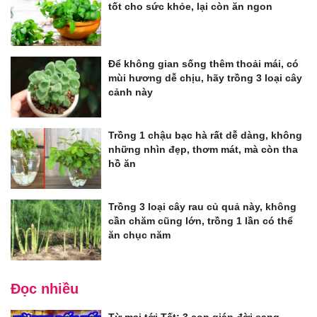
tốt cho sức khỏe, lại còn ăn ngon
Để không gian sống thêm thoải mái, có
mùi hương dễ chịu, hãy trồng 3 loại cây
cảnh này
Trồng 1 chậu bạc hà rất dễ dàng, không
những nhìn đẹp, thơm mát, mà còn tha
hồ ăn
Trồng 3 loại cây rau củ quả này, không
cần chăm cũng lớn, trồng 1 lần có thể
ăn chục năm
Đọc nhiều
Từ mai tới Tết: 3 con giáp đời sang