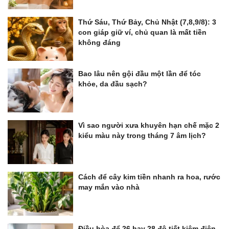
Thứ Sáu, Thứ Bảy, Chủ Nhật (7,8,9/8): 3
con giáp giữ ví, chủ quan là mất tiền
không đáng
Bao lâu nên gội đầu một lần để tóc
khỏe, da đầu sạch?
Vì sao người xưa khuyên hạn chế mặc 2
kiểu màu này trong tháng 7 âm lịch?
Cách để cây kim tiền nhanh ra hoa, rước
may mắn vào nhà
Điều hòa để 26 hay 28 độ tiết kiệm điện