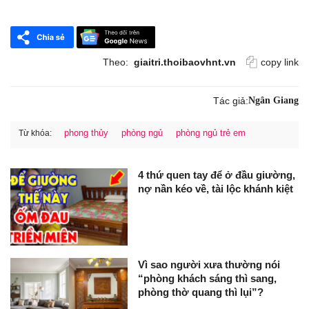
Theo:
giaitri.thoibaovhnt.vn
copy link
Tác giả:
Ngân Giang
phong thủy
phòng ngủ
phòng ngủ trẻ em
Từ khóa:
4 thứ quen tay để ở đầu giường,
nợ nần kéo về, tài lộc khánh kiệt
Vì sao người xưa thường nói
“phòng khách sáng thì sang,
phòng thờ quang thì lụi”?