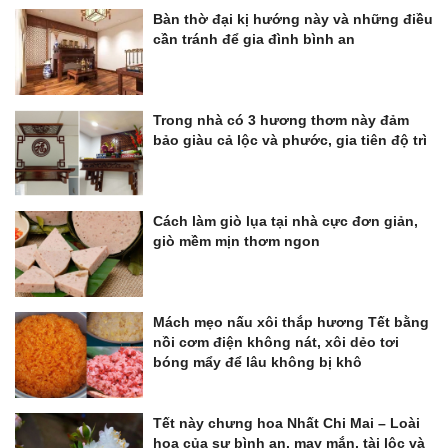
Bàn thờ đại kị hướng này và những điều
cần tránh để gia đình bình an
Trong nhà có 3 hương thơm này đảm
bảo giàu cả lộc và phước, gia tiên độ trì
Cách làm giò lụa tại nhà cực đơn giản,
giò mềm mịn thơm ngon
Mách mẹo nấu xôi thắp hương Tết bằng
nồi cơm điện không nát, xôi dẻo tơi
bóng mẩy để lâu không bị khô
Tết này chưng hoa Nhất Chi Mai – Loài
hoa của sự bình an, may mắn, tài lộc và