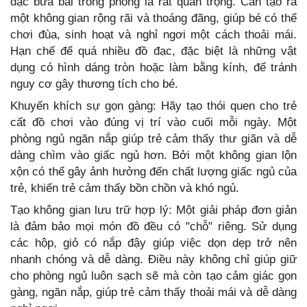
đạc bừa bãi trong phòng là rất quan trọng. Cần tạo ra
một không gian rộng rãi và thoáng đãng, giúp bé có thể
chơi đùa, sinh hoạt và nghỉ ngơi một cách thoải mái.
Hạn chế để quá nhiều đồ đạc, đặc biệt là những vật
dụng có hình dáng tròn hoặc làm bằng kính, để tránh
nguy cơ gây thương tích cho bé.
Khuyến khích sự gọn gàng: Hãy tạo thói quen cho trẻ
cất đồ chơi vào đúng vị trí vào cuối mỗi ngày. Một
phòng ngủ ngăn nắp giúp trẻ cảm thấy thư giãn và dễ
dàng chìm vào giấc ngủ hơn. Bởi một không gian lộn
xộn có thể gây ảnh hưởng đến chất lượng giấc ngủ của
trẻ, khiến trẻ cảm thấy bồn chồn và khó ngủ.
Tạo không gian lưu trữ hợp lý: Một giải pháp đơn giản
là đảm bảo mọi món đồ đều có "chỗ" riêng. Sử dụng
các hộp, giỏ có nắp đậy giúp việc dọn dẹp trở nên
nhanh chóng và dễ dàng. Điều này không chỉ giúp giữ
cho phòng ngủ luôn sạch sẽ mà còn tạo cảm giác gọn
gàng, ngăn nắp, giúp trẻ cảm thấy thoải mái và dễ dàng