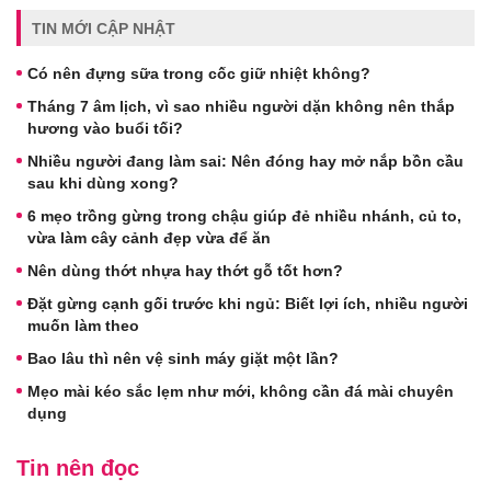
TIN MỚI CẬP NHẬT
Có nên đựng sữa trong cốc giữ nhiệt không?
Tháng 7 âm lịch, vì sao nhiều người dặn không nên thắp
hương vào buổi tối?
Nhiều người đang làm sai: Nên đóng hay mở nắp bồn cầu
sau khi dùng xong?
6 mẹo trồng gừng trong chậu giúp đẻ nhiều nhánh, củ to,
vừa làm cây cảnh đẹp vừa để ăn
Nên dùng thớt nhựa hay thớt gỗ tốt hơn?
Đặt gừng cạnh gối trước khi ngủ: Biết lợi ích, nhiều người
muốn làm theo
Bao lâu thì nên vệ sinh máy giặt một lần?
Mẹo mài kéo sắc lẹm như mới, không cần đá mài chuyên
dụng
Tin nên đọc