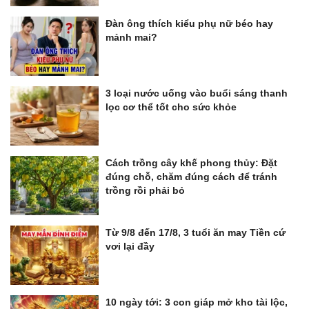
Đàn ông thích kiểu phụ nữ béo hay
mảnh mai?
3 loại nước uống vào buổi sáng thanh
lọc cơ thể tốt cho sức khỏe
Cách trồng cây khế phong thủy: Đặt
đúng chỗ, chăm đúng cách để tránh
trồng rồi phải bỏ
Từ 9/8 đến 17/8, 3 tuổi ăn may Tiền cứ
vơi lại đầy
10 ngày tới: 3 con giáp mở kho tài lộc,