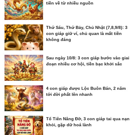
tiền về từ nhiều nguồn
Thứ Sáu, Thứ Bảy, Chủ Nhật (7,8,9/8): 3
con giáp giữ ví, chủ quan là mất tiền
không đáng
Sau ngày 10/8: 3 con giáp bước vào giai
đoạn nhiều cơ hội, tiền bạc khởi sắc
4 con giáp được Lộc Buôn Bán, 2 năm
tới đời phất lên nhanh
Tổ Tiên Nâng Đỡ, 3 con giáp tai qua nạn
khỏi, gặp dữ hoá lành