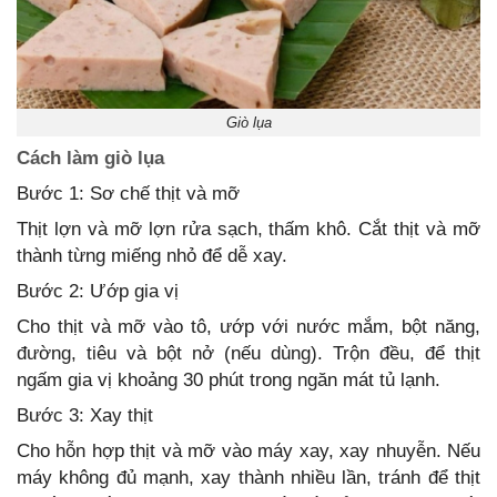
Giò lụa
Cách làm giò lụa
Bước 1: Sơ chế thịt và mỡ
Thịt lợn và mỡ lợn rửa sạch, thấm khô. Cắt thịt và mỡ
thành từng miếng nhỏ để dễ xay.
Bước 2: Ướp gia vị
Cho thịt và mỡ vào tô, ướp với nước mắm, bột năng,
đường, tiêu và bột nở (nếu dùng). Trộn đều, để thịt
ngấm gia vị khoảng 30 phút trong ngăn mát tủ lạnh.
Bước 3: Xay thịt
Cho hỗn hợp thịt và mỡ vào máy xay, xay nhuyễn. Nếu
máy không đủ mạnh, xay thành nhiều lần, tránh để thịt