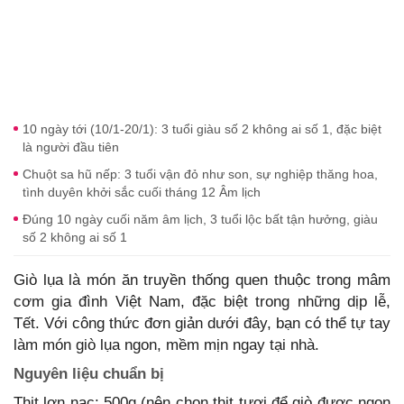
10 ngày tới (10/1-20/1): 3 tuổi giàu số 2 không ai số 1, đặc biệt
là người đầu tiên
Chuột sa hũ nếp: 3 tuổi vận đỏ như son, sự nghiệp thăng hoa,
tình duyên khởi sắc cuối tháng 12 Âm lịch
Đúng 10 ngày cuối năm âm lịch, 3 tuổi lộc bất tận hưởng, giàu
số 2 không ai số 1
Giò lụa là món ăn truyền thống quen thuộc trong mâm
cơm gia đình Việt Nam, đặc biệt trong những dịp lễ,
Tết. Với công thức đơn giản dưới đây, bạn có thể tự tay
làm món giò lụa ngon, mềm mịn ngay tại nhà.
Nguyên liệu chuẩn bị
Thịt lợn nạc: 500g (nên chọn thịt tươi để giò được ngon