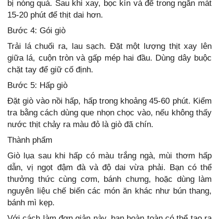
bị nóng quá. Sau khi xay, bọc kín và để trong ngăn mát
15-20 phút để thịt dai hơn.
Bước 4: Gói giò
Trải lá chuối ra, lau sạch. Đặt một lượng thịt xay lên
giữa lá, cuộn tròn và gấp mép hai đầu. Dùng dây buộc
chặt tay để giữ cố định.
Bước 5: Hấp giò
Đặt giò vào nồi hấp, hấp trong khoảng 45-60 phút. Kiểm
tra bằng cách dùng que nhọn chọc vào, nếu không thấy
nước thịt chảy ra màu đỏ là giò đã chín.
Thành phẩm
Giò lụa sau khi hấp có màu trắng ngà, mùi thơm hấp
dẫn, vị ngọt đậm đà và độ dai vừa phải. Bạn có thể
thưởng thức cùng cơm, bánh chưng, hoặc dùng làm
nguyên liệu chế biến các món ăn khác như bún thang,
bánh mì kẹp.
Với cách làm đơn giản này, bạn hoàn toàn có thể tạo ra