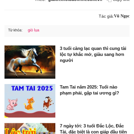
Tác giả:
Vũ Ngọc
giò lụa
Từ khóa:
3 tuổi càng lạc quan thì cung tài
lộc tự khắc mở, giàu sang hơn
người
Tam Tai năm 2025: Tuổi nào
phạm phải, gặp tai ương gì?
7 ngày tới: 3 tuổi Đắc Lộc, Đắc
Tài, đặc biệt là con giáp đầu tiên