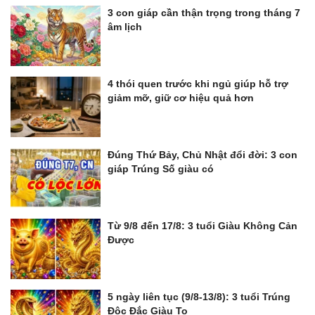
3 con giáp cần thận trọng trong tháng 7
âm lịch
4 thói quen trước khi ngủ giúp hỗ trợ
giảm mỡ, giữ cơ hiệu quả hơn
Đúng Thứ Bảy, Chủ Nhật đổi đời: 3 con
giáp Trúng Số giàu có
Từ 9/8 đến 17/8: 3 tuổi Giàu Không Cản
Được
5 ngày liên tục (9/8-13/8): 3 tuổi Trúng
Độc Đắc Giàu To