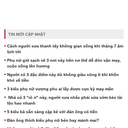
TIN MỚI CẬP NHẬT
Cách người xưa thanh tẩy không gian sống khi tháng 7 âm
lịch tới
Phụ nữ giữ sạch sẽ 3 nơi này trên cơ thể dễ đón vận may,
cuộc sống lên hương
Người có 3 đặc điểm này dù không giàu cũng ít khi khốn
khó về tiền
3 kiểu phụ nữ vượng phu ai lấy được cực kỳ may mắn
Nhà có 3 "rò rỉ" này, người xưa nhắc phải sửa sớm kẻo tài
lộc hao nhanh
5 kiểu bà sẵn sàng cặp kè với đàn ông có tiền
Đàn ông thích kiểu phụ nữ béo hay mảnh mai?