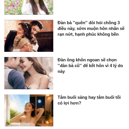
Đàn bà ''quên'' đòi hỏi chồng 3
điều này, sớm muộn hôn nhân sẽ
rạn nứt, hạnh phúc không bền
Đàn ông khôn ngoan sẽ chọn
''đàn bà cũ'' để kết hôn vì 4 lý do
này
Tắm buổi sáng hay tắm buổi tối
có lợi hơn?