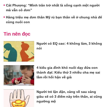
Cát Phượng: “Mình trăn trở nhất là sống cạnh một người
mà vẫn cô đơn”
Hàng triệu mẹ đơn thân Mỹ rủ bạn thân về ở chung nhà để
cùng nuôi con
Tin nên đọc
Người có EQ cao: 4 không làm, 3 không
nói
4 kiểu gia đình khó nuôi dạy đứa con
thành đạt: Kiểu thứ 3 nhiều cha mẹ sai
lầm rồi hối hận về già
Người trẻ lận đận, càng về sau càng
giàu sẽ có 3 điểm này trên thân, ai cũng
ngưỡng mộ