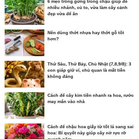
6 mẹo trồng gừng trong chậu giúp đẻ
nhiều nhánh, củ to, vừa làm cây cảnh
đẹp vừa để ăn
Nên dùng thớt nhựa hay thớt gỗ tốt
hơn?
Thứ Sáu, Thứ Bảy, Chủ Nhật (7,8,9/8): 3
con giáp giữ ví, chủ quan là mất tiền
không đáng
Cách để cây kim tiền nhanh ra hoa, rước
may mắn vào nhà
Cách để chậu hoa giấy từ tốt lá sang sai
hoa: Bí quyết này giúp cây nở rực rỡ
quanh năm