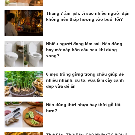
Tháng 7 âm lịch, vì sao nhiều người dặn
không nên thắp hương vào buổi tối?
Nhiều người đang làm sai: Nên đóng
hay mở nắp bồn cầu sau khi dùng
xong?
6 mẹo trồng gừng trong chậu giúp đẻ
nhiều nhánh, củ to, vừa làm cây cảnh
đẹp vừa để ăn
Nên dùng thớt nhựa hay thớt gỗ tốt
hơn?
Thứ Sáu, Thứ Bảy, Chủ Nhật (7,8,9/8): 3