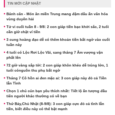
TIN MỚI CẬP NHẬT
Bánh căn - Món ăn miền Trung mang đậm dấu ấn văn hóa
vùng duyên hải
Tử vi cuối tuần 8 - 9/8: 2 con giáp tiền bạc khởi sắc, 2 tuổi
cần giữ chặt ví tiền
3 cung hoàng đạo dễ có thêm khoản tiền bất ngờ vào cuối
tuần này
4 tuổi có Lộc Rơi Lộc Vãi, sang tháng 7 Âm vượng vận
phất lên
72 giờ vàng sắp tới: 2 con giáp khôn khéo dễ trúng lớn, 1
tuổi cónguồn thu phụ bất ngờ
Tháng 7 Cô hồn ai đen mặc ai: 3 con giáp này đỏ cả Tiền
lẫn Tình
Chọn 1 chú cún bạn yêu thích nhất: Tiết lộ ấn tượng đầu
tiên người khác thường có về bạn
Thứ Bảy,Chủ Nhật (8-9/8): 3 con giáp cực đỏ cả tình lẫn
tiền, biết điều này có thể bật mạnh