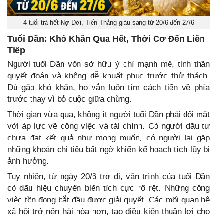
4 tuổi trả hết Nợ Đời, Tiến Thẳng giàu sang từ 20/6 đến 27/6
Tuổi Dần: Khó Khăn Qua Hết, Thời Cơ Đến Liên
Tiếp
Người tuổi Dần vốn sở hữu ý chí mạnh mẽ, tinh thần
quyết đoán và không dễ khuất phục trước thử thách.
Dù gặp khó khăn, họ vẫn luôn tìm cách tiến về phía
trước thay vì bỏ cuộc giữa chừng.
Thời gian vừa qua, không ít người tuổi Dần phải đối mặt
với áp lực về công việc và tài chính. Có người đầu tư
chưa đạt kết quả như mong muốn, có người lại gặp
những khoản chi tiêu bất ngờ khiến kế hoạch tích lũy bị
ảnh hưởng.
Tuy nhiên, từ ngày 20/6 trở đi, vận trình của tuổi Dần
có dấu hiệu chuyển biến tích cực rõ rệt. Những công
việc tồn đọng bắt đầu được giải quyết. Các mối quan hệ
xã hội trở nên hài hòa hơn, tạo điều kiện thuận lợi cho