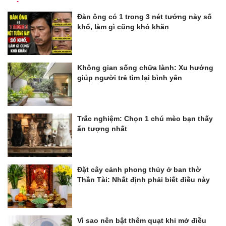
Đàn ông có 1 trong 3 nét tướng này số
khổ, làm gì cũng khó khăn
Không gian sống chữa lành: Xu hướng
giúp người trẻ tìm lại bình yên
Trắc nghiệm: Chọn 1 chú mèo bạn thấy
ấn tượng nhất
Đặt cây cảnh phong thủy ở ban thờ
Thần Tài: Nhất định phải biết điều này
Vì sao nên bật thêm quạt khi mở điều