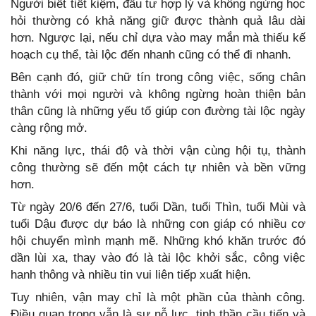
Người biết tiết kiệm, đầu tư hợp lý và không ngừng học
hỏi thường có khả năng giữ được thành quả lâu dài
hơn. Ngược lại, nếu chỉ dựa vào may mắn mà thiếu kế
hoạch cụ thể, tài lộc đến nhanh cũng có thể đi nhanh.
Bên cạnh đó, giữ chữ tín trong công việc, sống chân
thành với mọi người và không ngừng hoàn thiện bản
thân cũng là những yếu tố giúp con đường tài lộc ngày
càng rộng mở.
Khi năng lực, thái độ và thời vận cùng hội tụ, thành
công thường sẽ đến một cách tự nhiên và bền vững
hơn.
Từ ngày 20/6 đến 27/6, tuổi Dần, tuổi Thìn, tuổi Mùi và
tuổi Dậu được dự báo là những con giáp có nhiều cơ
hội chuyển mình mạnh mẽ. Những khó khăn trước đó
dần lùi xa, thay vào đó là tài lộc khởi sắc, công việc
hanh thông và nhiều tin vui liên tiếp xuất hiện.
Tuy nhiên, vận may chỉ là một phần của thành công.
Điều quan trọng vẫn là sự nỗ lực, tinh thần cầu tiến và