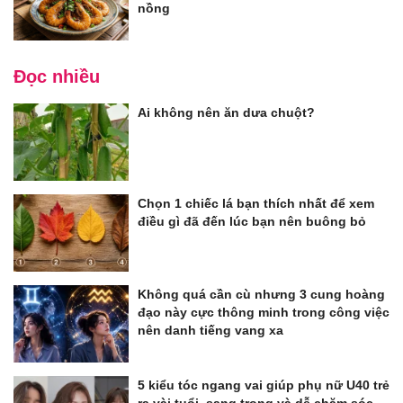
nồng
Đọc nhiều
Ai không nên ăn dưa chuột?
Chọn 1 chiếc lá bạn thích nhất để xem
điều gì đã đến lúc bạn nên buông bỏ
Không quá cần cù nhưng 3 cung hoàng
đạo này cực thông minh trong công việc
nên danh tiếng vang xa
5 kiểu tóc ngang vai giúp phụ nữ U40 trẻ
ra vài tuổi, sang trọng và dễ chăm sóc