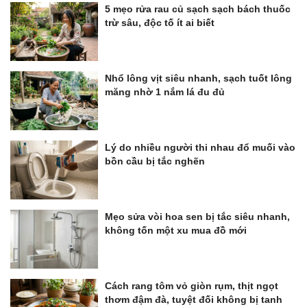
5 mẹo rửa rau củ sạch sạch bách thuốc
trừ sâu, độc tố ít ai biết
Nhổ lông vịt siêu nhanh, sạch tuốt lông
măng nhờ 1 nắm lá đu đủ
Lý do nhiều người thi nhau đổ muối vào
bồn cầu bị tắc nghẽn
Mẹo sửa vòi hoa sen bị tắc siêu nhanh,
không tốn một xu mua đồ mới
Cách rang tôm vỏ giòn rụm, thịt ngọt
thơm đậm đà, tuyệt đối không bị tanh