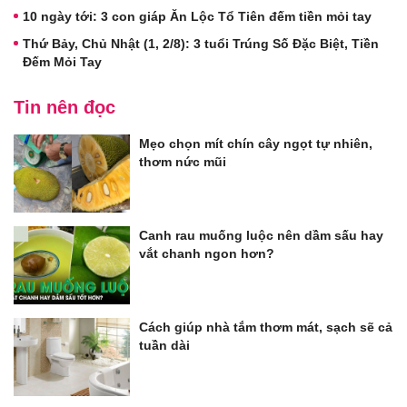
10 ngày tới: 3 con giáp Ăn Lộc Tổ Tiên đếm tiền mỏi tay
Thứ Bảy, Chủ Nhật (1, 2/8): 3 tuổi Trúng Số Đặc Biệt, Tiền
Đếm Mỏi Tay
Tin nên đọc
Mẹo chọn mít chín cây ngọt tự nhiên,
thơm nức mũi
Canh rau muống luộc nên dầm sấu hay
vắt chanh ngon hơn?
Cách giúp nhà tắm thơm mát, sạch sẽ cả
tuần dài