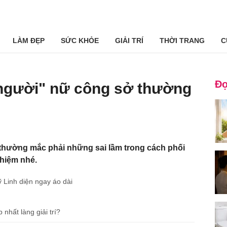
LÀM ĐẸP
SỨC KHỎE
GIẢI TRÍ
THỜI TRANG
C
Đọ
t người" nữ công sở thường
thường mắc phải những sai lầm trong cách phối
ghiệm nhé.
ỹ Linh diện ngay áo dài
nhất làng giải trí?