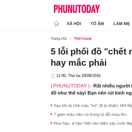
XÃ HỘI
TỔ ẤM
LÀM MẸ
Trang chủ
Thời trang
5 lỗi phối đồ "chế
hay mắc phải
12:00, Thứ ba 20/09/2016
( PHUNUTODAY )
-
Rất nhiều người 
đồ như thế này! Bạn nên rút kinh n
Sau khi bị chê mặc "hở" đi từ thiện, HH M
7 gam màu nên có trong tủ đồ mùa thu
Hoa hậu, á hậu Việt nào diện váy cưới đẹp 