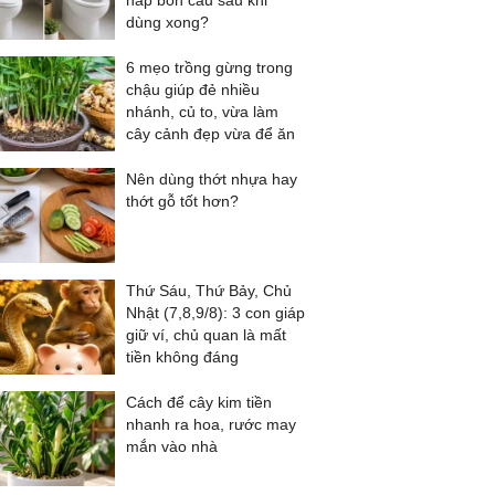
nắp bồn cầu sau khi
dùng xong?
6 mẹo trồng gừng trong
chậu giúp đẻ nhiều
nhánh, củ to, vừa làm
cây cảnh đẹp vừa để ăn
Nên dùng thớt nhựa hay
thớt gỗ tốt hơn?
Thứ Sáu, Thứ Bảy, Chủ
Nhật (7,8,9/8): 3 con giáp
giữ ví, chủ quan là mất
tiền không đáng
Cách để cây kim tiền
nhanh ra hoa, rước may
mắn vào nhà