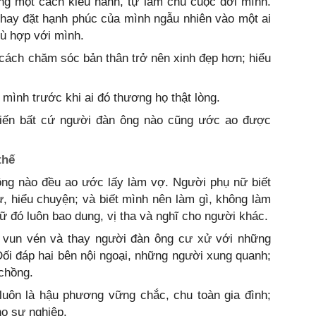
ng một cách kiêu hãnh, tự làm chủ cuộc đời mình.
 hay đặt hạnh phúc của mình ngẫu nhiên vào một ai
hù hợp với mình.
t cách chăm sóc bản thân trở nên xinh đẹp hơn; hiểu
mình trước khi ai đó thương họ thật lòng.
khiến bất cứ người đàn ông nào cũng ước ao được
 thế
ng nào đều ao ước lấy làm vợ. Người phụ nữ biết
sự, hiểu chuyện; và biết mình nên làm gì, không làm
ữ đó luôn bao dung, vị tha và nghĩ cho người khác.
 vun vén và thay người đàn ông cư xử với những
Đối đáp hai bên nội ngoại, những người xung quanh;
chồng.
luôn là hậu phương vững chắc, chu toàn gia đình;
ho sự nghiệp.