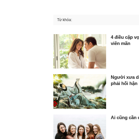
Từ khóa:
FaceBook
4 điều cặp v
viên mãn
Người xưa dạ
phải hối hận
Ai cũng cần 