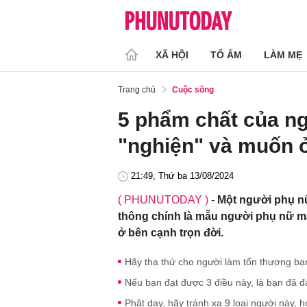
XÃ HỘI
TỔ ẤM
LÀM MẸ
Trang chủ
Cuộc sống
5 phẩm chất của n
"nghiện" và muốn ở
21:49, Thứ ba 13/08/2024
( PHUNUTODAY )
-
Một người phụ nữ 
thông chính là mẫu người phụ nữ m
ở bên cạnh trọn đời.
Hãy tha thứ cho người làm tổn thương bạn
Nếu bạn đạt được 3 điều này, là bạn đã đ
Phật dạy, hãy tránh xa 9 loại người này, 