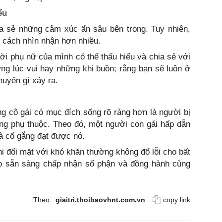
ểu
ia sẻ những cảm xúc ẩn sâu bên trong. Tuy nhiên,
t cách nhìn nhận hơn nhiều.
i phụ nữ của mình có thể thấu hiểu và chia sẻ với
ng lúc vui hay những khi buồn; rằng bạn sẽ luôn ở
huyện gì xảy ra.
g cô gái có mục đích sống rõ ràng hơn là người bị
ống phụ thuộc. Theo đó, một người con gái hấp dẫn
à cố gắng đạt được nó.
i đối mặt với khó khăn thường không đổ lỗi cho bất
 họ sẵn sàng chấp nhận số phận và đồng hành cùng
Theo:
giaitri.thoibaovhnt.com.vn
copy link