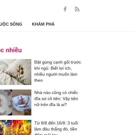
UỘC SỐNG
KHÁM PHÁ
c nhiều
Đặt gừng cạnh gối trước
khi ngủ: Biết lợi ích,
nhiều người muốn làm
theo
Nhà nào cũng có chiếc
đĩa sứ cô tiên: Vậy tiên
nữ trên đĩa là ai?
Từ 8/8 đến 16/8: 3 tuổi
làm đâu thắng đó, tiền