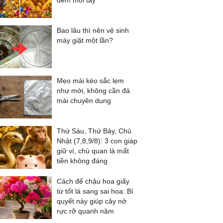
đếm mỏi tay
Bao lâu thì nên vệ sinh
máy giặt một lần?
Mẹo mài kéo sắc lẹm
như mới, không cần đá
mài chuyên dụng
Thứ Sáu, Thứ Bảy, Chủ
Nhật (7,8,9/8): 3 con giáp
giữ ví, chủ quan là mất
tiền không đáng
Cách để chậu hoa giấy
từ tốt lá sang sai hoa: Bí
quyết này giúp cây nở
rực rỡ quanh năm