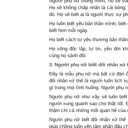
Người phụ nữ thông minh, họ sẽ số
Họ sẽ không chấp nhận là cái bóng;
đó. Họ sẽ biết ai là người thực sự p
Họ luôn biết yêu bản thân mình; biế
biết hơn mỗi ngày.
Họ biết cách tự yêu thương bản thân 
Họ sống độc lập, tự tin, yêu đời 
cùng họ sánh đôi.
3. Người phụ nữ biết đối nhân xử
Đây là mẫu phụ nữ mà bất cứ đàn ô
đối nhân xử thế là người luôn lịch 
gì trong mọi tình huống. Người phụ n
Người phụ nữ như vậy sẽ luôn biết
người xung quanh sao cho thật tốt. 
thậm chí cả những mối quan hệ của 
Người phụ nữ biết đối nhân xử thế 
giúp chồng luôn yên tâm phấn đấu c