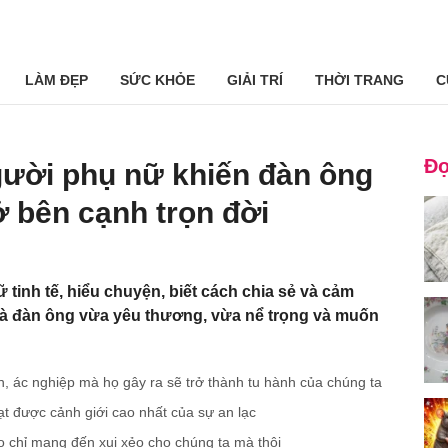
LÀM ĐẸP
SỨC KHỎE
GIẢI TRÍ
THỜI TRANG
C
Đọ
gười phụ nữ khiến đàn ông
 bên cạnh trọn đời
tinh tế, hiểu chuyện, biết cách chia sẻ và cảm
à đàn ông vừa yêu thương, vừa nể trọng và muốn
, ác nghiệp mà họ gây ra sẽ trở thành tu hành của chúng ta
ạt được cảnh giới cao nhất của sự an lạc
họ chỉ mang đến xui xẻo cho chúng ta mà thôi