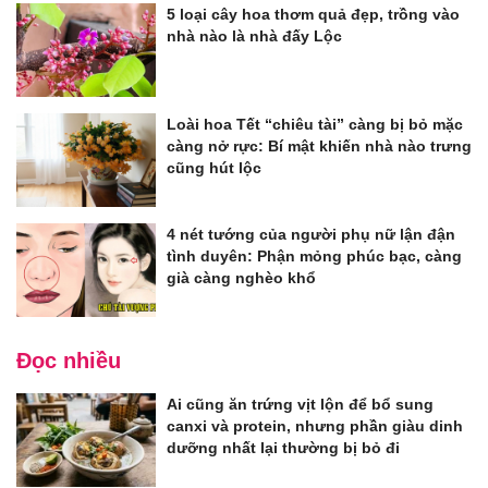
5 loại cây hoa thơm quả đẹp, trồng vào
nhà nào là nhà đấy Lộc
Loài hoa Tết “chiêu tài” càng bị bỏ mặc
càng nở rực: Bí mật khiến nhà nào trưng
cũng hút lộc
4 nét tướng của người phụ nữ lận đận
tình duyên: Phận mỏng phúc bạc, càng
già càng nghèo khổ
Đọc nhiều
Ai cũng ăn trứng vịt lộn để bổ sung
canxi và protein, nhưng phần giàu dinh
dưỡng nhất lại thường bị bỏ đi