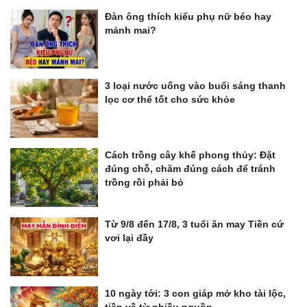
Đàn ông thích kiểu phụ nữ béo hay
mảnh mai?
3 loại nước uống vào buổi sáng thanh
lọc cơ thể tốt cho sức khỏe
Cách trồng cây khế phong thủy: Đặt
đúng chỗ, chăm đúng cách để tránh
trồng rồi phải bỏ
Từ 9/8 đến 17/8, 3 tuổi ăn may Tiền cứ
vơi lại đầy
10 ngày tới: 3 con giáp mở kho tài lộc,