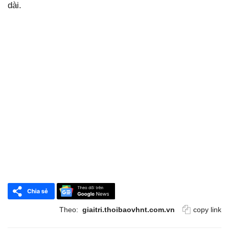
dài.
Theo:
giaitri.thoibaovhnt.com.vn
copy link