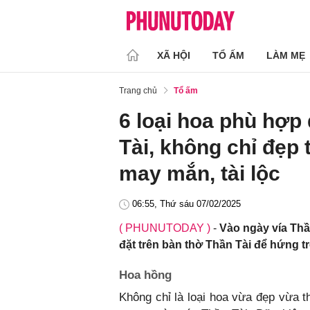
XÃ HỘI
TỔ ẤM
LÀM MẸ
Trang chủ
Tổ ấm
6 loại hoa phù hợp
Tài, không chỉ đẹ
may mắn, tài lộc
06:55, Thứ sáu 07/02/2025
( PHUNUTODAY )
-
Vào ngày vía Thầ
đặt trên bàn thờ Thần Tài để hứng tr
Hoa hồng
Không chỉ là loại hoa vừa đẹp vừa 