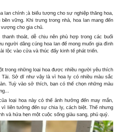
oa lan chính ;à biểu tượng cho sự nghiệp thăng hoa,
êu bền vững. Khi trưng trong nhà, hoa lan mang đến
 vượng cho gia chủ.
 thanh thoát, dễ chịu nên phù hợp trong các buổi
iều người dâng cúng hoa lan để mong muốn gia đình
i lộc vào cửa và thúc đẩy kinh tế phát triển.
một trong những loại hoa được nhiều người yêu thích
Tài. Sở dĩ như vậy là vì hoa ly có nhiều màu sắc
tàn. Tuỳ vào sở thích, bạn có thể chọn những màu
ng...
 của loại hoa này có thể ảnh hưởng đến may mắn,
à vì liên tưởng đến sự chia ly, cách biệt. Thế nhưng
sinh và hứa hẹn một cuộc sống giàu sang, phú quý.