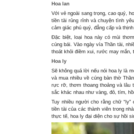
Hoa lan
Với vẻ ngoài sang trọng, cao quý, h
tiền tài rủng rỉnh và chuyện tình y
cảm giác phú quý, đẳng cấp và thịnh
Đặc biệt, loại hoa này có mùi thơm
cúng bái. Vào ngày vía Thần tài, nh
thoát khỏi điềm xui, rước may mắn, tà
Hoa ly
Sẽ không quá lời nếu nói hoa ly là 
và mua nhiều về cúng bàn thờ Thần 
rực rỡ, thơm thoang thoảng và lâu 
sắc khác nhau như vàng, đỏ, tím, hồ
Tuy nhiều người cho rằng chữ “ly”
tiền tài của các thành viên trong nh
thực tế, hoa ly đại diện cho sự hồi 