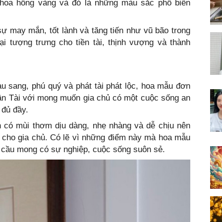
, hoa hồng vàng và đỏ là những màu sắc phổ biến
ự may mắn, tốt lành và tăng tiến như vũ bão trong
ại tượng trưng cho tiền tài, thịnh vượng và thành
u sang, phú quý và phát tài phát lộc, hoa mẫu đơn
n Tài với mong muốn gia chủ có một cuộc sống an
 đủ đầy.
có mùi thơm dịu dàng, nhẹ nhàng và dễ chịu nên
 cho gia chủ. Có lẽ vì những điểm này mà hoa mẫu
 cầu mong có sự nghiệp, cuộc sống suôn sẻ.