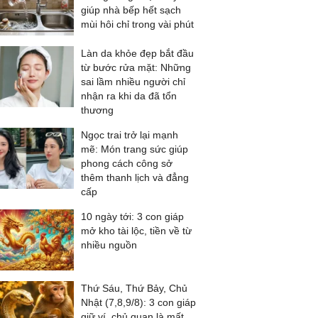
giúp nhà bếp hết sạch
mùi hôi chỉ trong vài phút
Làn da khỏe đẹp bắt đầu
từ bước rửa mặt: Những
sai lầm nhiều người chỉ
nhận ra khi da đã tổn
thương
Ngọc trai trở lại mạnh
mẽ: Món trang sức giúp
phong cách công sở
thêm thanh lịch và đẳng
cấp
10 ngày tới: 3 con giáp
mở kho tài lộc, tiền về từ
nhiều nguồn
Thứ Sáu, Thứ Bảy, Chủ
Nhật (7,8,9/8): 3 con giáp
giữ ví, chủ quan là mất