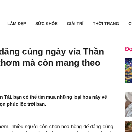
LÀM ĐẸP
SỨC KHỎE
GIẢI TRÍ
THỜI TRANG
C
Đọ
 dâng cúng ngày vía Thần
p thơm mà còn mang theo
n Tài, bạn có thể tìm mua những loại hoa này về
ọn phúc lộc trời ban.
thơm, nhiều người còn chọn hoa hồng để dâng cúng