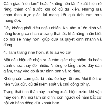
Cảm giác “nên làm” hoặc “không nên làm” xuất hiện rõ
ràng, thậm chí trước khi có đủ dữ kiện. Những lựa
chọn theo trực giác lại mang kết quả tích cực hơn
mong đợi.
Đây không phải điều ngẫu nhiên. Khi tâm trí ổn định và
năng lượng cá nhân ở trạng thái tốt, khả năng nhận biết
cơ hội sẽ nhạy hơn, giúp đưa ra quyết định nhanh và
đúng.
4. Tâm trạng nhẹ hơn, ít lo âu vô cớ
Một dấu hiệu dễ nhận ra là cảm giác nhẹ nhõm dù hoàn
cảnh chưa thay đổi nhiều. Những lo lắng trước đây dần
giảm, thay vào đó là sự bình tĩnh và rõ ràng.
Không còn cảm giác bị thúc ép hay rối ren. Mọi thứ trở
nên “vừa đủ”, đủ để kiểm soát và chủ động xử lý.
Trạng thái tinh thần này thường xuất hiện trước khi vận
may đến. Khi nội tâm ổn định, con người dễ nắm bắt cơ
hội và hành động dứt khoát hơn.