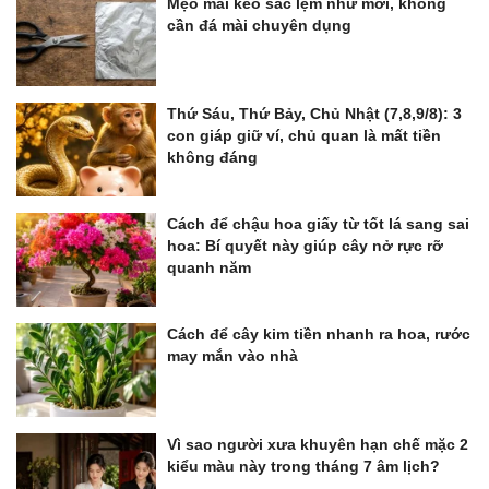
Mẹo mài kéo sắc lẹm như mới, không
cần đá mài chuyên dụng
Thứ Sáu, Thứ Bảy, Chủ Nhật (7,8,9/8): 3
con giáp giữ ví, chủ quan là mất tiền
không đáng
Cách để chậu hoa giấy từ tốt lá sang sai
hoa: Bí quyết này giúp cây nở rực rỡ
quanh năm
Cách để cây kim tiền nhanh ra hoa, rước
may mắn vào nhà
Vì sao người xưa khuyên hạn chế mặc 2
kiểu màu này trong tháng 7 âm lịch?