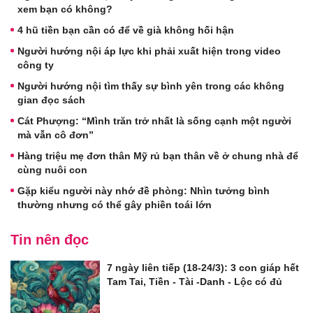
xem bạn có không?
4 hũ tiền bạn cần có để về già không hối hận
Người hướng nội áp lực khi phải xuất hiện trong video
công ty
Người hướng nội tìm thấy sự bình yên trong các không
gian đọc sách
Cát Phượng: “Mình trăn trở nhất là sống cạnh một người
mà vẫn cô đơn”
Hàng triệu mẹ đơn thân Mỹ rủ bạn thân về ở chung nhà để
cùng nuôi con
Gặp kiểu người này nhớ đề phòng: Nhìn tưởng bình
thường nhưng có thể gây phiền toái lớn
Tin nên đọc
7 ngày liên tiếp (18-24/3): 3 con giáp hết
Tam Tai, Tiền - Tài -Danh - Lộc có đủ